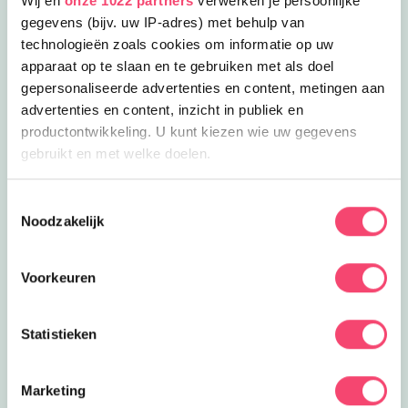
Wij en
onze 1022 partners
verwerken je persoonlijke
Drenthe
Flevoland
gegevens (bijv. uw IP-adres) met behulp van
technologieën zoals cookies om informatie op uw
Fryslân
t Gooi
apparaat op te slaan en te gebruiken met als doel
gepersonaliseerde advertenties en content, metingen aan
advertenties en content, inzicht in publiek en
Groningen
Haarlem
productontwikkeling. U kunt kiezen wie uw gegevens
gebruikt en met welke doelen.
Kop van Noord Holland
Leiden
Als u het toestaat, willen we ook graag:
Toestemmingsselectie
Noodzakelijk
Informatie verzamelen over uw geografische locatie,
Noord Limburg
Nijmegen
die tot een paar meter nauwkeurig kan zijn
Uw apparaat identificeren door het actief te scannen
Voorkeuren
op specifieke eigenschappen (fingerprinting)
Rotterdam
Tilburg
Lees meer over hoe uw persoonlijke gegevens worden
Statistieken
verwerkt en stel uw voorkeuren in het
detailgedeelte
in.
Twente
Utrecht
U kunt uw toestemming op elk moment wijzigen of
intrekken in de Cookieverklaring.
Marketing