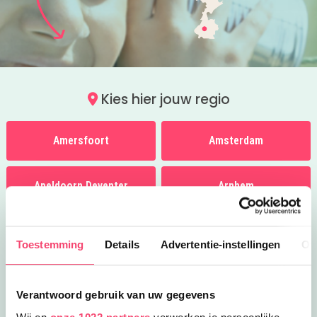
Kies hier jouw regio
Amersfoort
Amsterdam
Apeldoorn Deventer
Arnhem
Breda
Den Bosch
Toestemming
Details
Advertentie-instellingen
Ov
Den Haag
Eindhoven
Verantwoord gebruik van uw gegevens