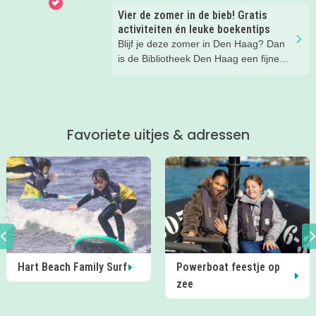
gingen er een dag met vier meiden
Vier de zomer in de bieb! Gratis
heen en kwamen tijd tekort!
activiteiten én leuke boekentips
Blijf je deze zomer in Den Haag? Dan
is de Bibliotheek Den Haag een fijne
plek om samen naartoe te gaan. In de
Zomerbieb is elke dag iets te doen.
Van creatieve workshops en
voorleesmomenten tot spelletjes,
Favoriete uitjes & adressen
speurtochten en zomerse boekentips.
En het mooiste? Alle activiteiten zijn
gratis.
ily Surf
Powerboat feestje op
Zomer in de bi
zee