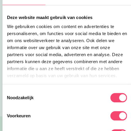
Deze website maakt gebruik van cookies
We gebruiken cookies om content en advertenties te
personaliseren, om functies voor social media te bieden en
Tip: Neem eens een kijkje in de
Kidsproof
om ons websiteverkeer te analyseren. Ook delen we
Deze link opent in een nieuwe tab
Uitagenda
voor de actueelste uitjes. Ga voor een
informatie over uw gebruik van onze site met onze
toffe activiteit, avontuurlijk bezoekje aan een
partners voor social media, adverteren en analyse. Deze
museum of een spannende voorstelling.
partners kunnen deze gegevens combineren met andere
informatie die u aan ze heeft verstrekt of die ze hebben
Deel via WhatsApp
verzameld op basis van uw gebruik van hun services.
Toestemmingsselectie
Blogs
Hoera, er zijn weer lammetjes!
Noodzakelijk
Voorkeuren
Lees ook: