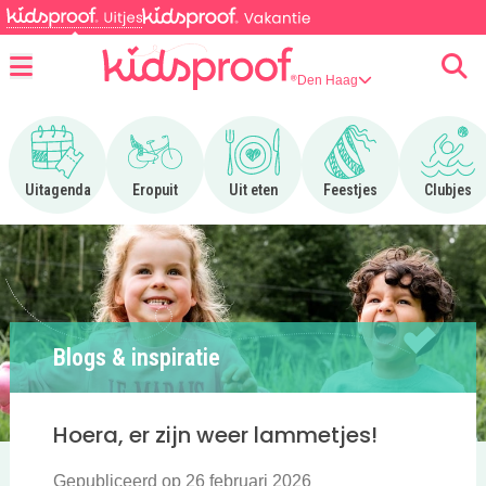
Den Haag
Menu
Ga naar Uitagenda
Ga naar Eropuit
Ga naar Uit eten
Ga naar Feestjes
Ga n
Uitagenda
Eropuit
Uit eten
Feestjes
Clubjes
Blogs & inspiratie
Hoera, er zijn weer lammetjes!
Gepubliceerd op 26 februari 2026