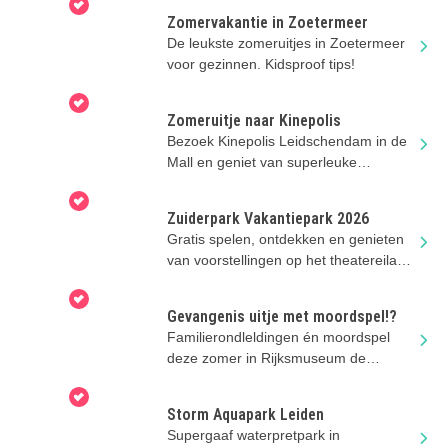
Zomervakantie in Zoetermeer
De leukste zomeruitjes in Zoetermeer
voor gezinnen. Kidsproof tips!
Zomeruitje naar Kinepolis
Bezoek Kinepolis Leidschendam in de
Mall en geniet van superleuke
familiefilms. Mét airco!
Zuiderpark Vakantiepark 2026
Gratis spelen, ontdekken en genieten
van voorstellingen op het theatereiland
van het Zuiderparktheater!
Gevangenis uitje met moordspel!?
Familierondleldingen én moordspel
deze zomer in Rijksmuseum de
Gevangenpoort!
Storm Aquapark Leiden
Supergaaf waterpretpark in