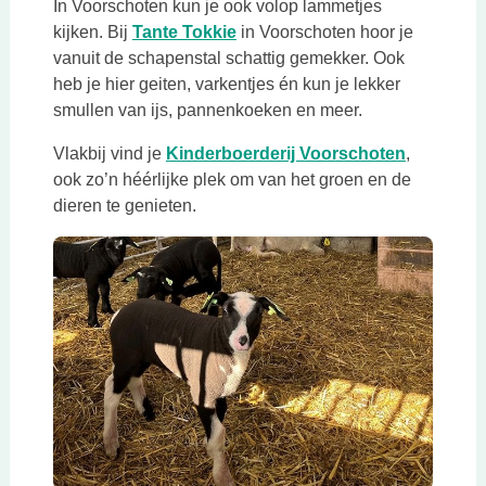
In Voorschoten kun je ook volop lammetjes
Deze link opent in een nieuwe t
kijken. Bij
Tante Tokkie
in Voorschoten hoor je
vanuit de schapenstal schattig gemekker. Ook
heb je hier geiten, varkentjes én kun je lekker
smullen van ijs, pannenkoeken en meer.
Deze link 
Vlakbij vind je
Kinderboerderij Voorschoten
,
ook zo’n héérlijke plek om van het groen en de
dieren te genieten.