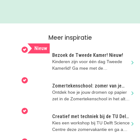
Meer inspiratie
Nieuw
Bezoek de Tweede Kamer! Nieuw!
Kinderen zijn voor één dag Tweede
Kamerlid! Ga mee met de
Familierondleiding van ProDemos in
Den Haag.
Zomertekenschool: zomer van je
dromen
Ontdek hoe je jouw dromen op papier
zet in de Zomertekenschool in het altijd
leuke Kinderboekenmuseum!
Creatief met techniek bij de TU Delft
deze zomer
Kies een workshop bij TU Delft Science
Centre deze zomervakantie en ga aan
de slag in de Techniekstudio