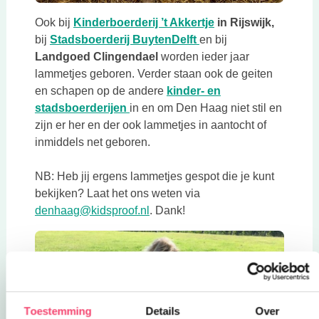
Deze link opent in 
Ook bij
Kinderboerderij ’t Akkertje
in Rijswijk,
Deze link opent in een 
bij
Stadsboerderij BuytenDelft
en bij
Landgoed Clingendael
worden ieder jaar
lammetjes geboren. Verder staan ook de geiten
en schapen op de andere
kinder- en
Deze link opent in een nieuwe tab
stadsboerderijen
in en om Den Haag niet stil en
zijn er her en der ook lammetjes in aantocht of
inmiddels net geboren.
NB: Heb jij ergens lammetjes gespot die je kunt
bekijken? Laat het ons weten via
Deze link opent in een nieuwe ta
denhaag@kidsproof.nl
. Dank!
Toestemming
Details
Over