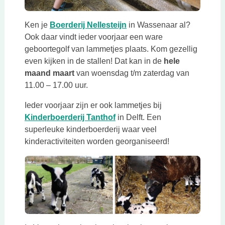
Deze link opent in een ni
Ken je
Boerderij Nellesteijn
in Wassenaar al?
Ook daar vindt ieder voorjaar een ware
geboortegolf van lammetjes plaats. Kom gezellig
even kijken in de stallen! Dat kan in de
hele
maand maart
van woensdag t/m zaterdag van
11.00 – 17.00 uur.
Ieder voorjaar zijn er ook lammetjes bij
Deze link opent in een nieuw
Kinderboerderij Tanthof
in Delft. Een
superleuke kinderboerderij waar veel
kinderactiviteiten worden georganiseerd!