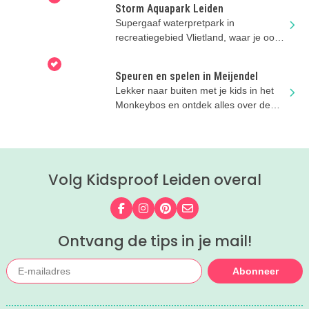
Storm Aquapark Leiden
Supergaaf waterpretpark in
recreatiegebied Vlietland, waar je ook
kunt suppen en nog veel meer!
Speuren en spelen in Meijendel
Lekker naar buiten met je kids in het
Monkeybos en ontdek alles over de
natuur in de Duincampus!
Volg Kidsproof Leiden overal
Volg ons op Facebook
Volg ons op Instagram
Volg ons op Pinterest
Mail ons
Ontvang de tips in je mail!
Abonneer