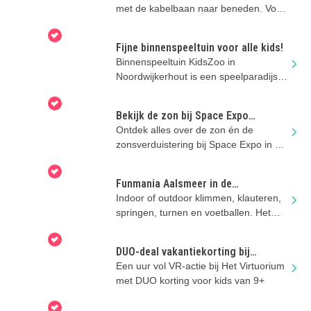
met de kabelbaan naar beneden. Voor
de echte stoere klimkids!
Fijne binnenspeeltuin voor alle kids!
Binnenspeeltuin KidsZoo in
Noordwijkerhout is een speelparadijs
voor alle kids! Kom je deze zomer
langs?
Bekijk de zon bij Space Expo
Noordwijk!
Ontdek alles over de zon én de
zonsverduistering bij Space Expo in de
zomervakantie. Leuk gezinsuitje!
Funmania Aalsmeer in de
zomervakantie
Indoor of outdoor klimmen, klauteren,
springen, turnen en voetballen. Het
kan allemaal bij Funmania!
DUO-deal vakantiekorting bij
Virtuorium
Een uur vol VR-actie bij Het Virtuorium
met DUO korting voor kids van 9+