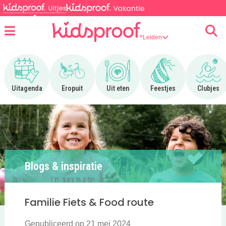
Leiden
Menu
Ga naar Uitagenda
Ga naar Eropuit
Ga naar Uit eten
Ga naar Feestjes
Ga n
Uitagenda
Eropuit
Uit eten
Feestjes
Clubjes
Blogs & inspiratie
Familie Fiets & Food route
Gepubliceerd op 21 mei 2024