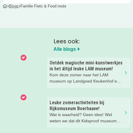
Blogs
Familie Fiets & Food route
Lees ook:
Alle blogs
Ontdek magische mini-kunstwerkjes
in het áltijd leuke LAM museum!
Kom deze zomer naar het LAM
museum op Landgoed Keukenhof en
ontdek met je loep geweldige
miniatuurkunst. Zelfs je folder met
speurtocht is piepklein! Leuk dagje uit
Leuke zomeractiviteiten bij
voor het hele gezin.
Rijksmuseum Boerhaave!
Wat is waarheid? Geen idee! Wel
weten we dat dit Kidsproof museum
deze zomer een must is voor alle