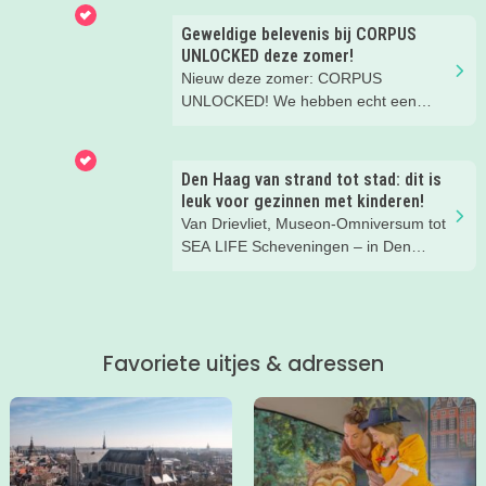
nieuwsgierige kids! Met verdraaid
leuke testjes, ongeloofwaardige
Geweldige belevenis bij CORPUS
wiskunde, waterspeeltuin,
UNLOCKED deze zomer!
zomerworkshops en nog veel meer bij
Nieuw deze zomer: CORPUS
Rijksmuseum Boerhaave in Leiden!
UNLOCKED! We hebben echt een
fantastische middag gehad met ons
gezin. Aanrader!
Den Haag van strand tot stad: dit is
leuk voor gezinnen met kinderen!
Van Drievliet, Museon-Omniversum tot
SEA LIFE Scheveningen – in Den
Haag beleef je de leukste avonturen
met kinderen. En tussendoor? Even
ontspannen met een lekkere lunch op
het strand en een duik in zee. Heerlijk!
Favoriete uitjes & adressen