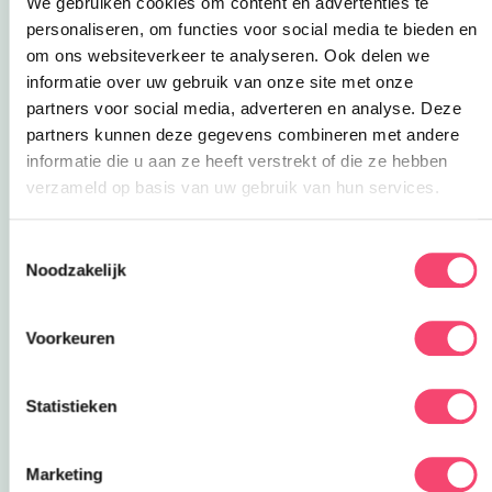
We gebruiken cookies om content en advertenties te
hooiberg
waar je veilig kunt spelen en ook is er
personaliseren, om functies voor social media te bieden en
een
speeltuin
met waterpompen in het weitje
om ons websiteverkeer te analyseren. Ook delen we
voor de boerderij.
informatie over uw gebruik van onze site met onze
partners voor social media, adverteren en analyse. Deze
partners kunnen deze gegevens combineren met andere
informatie die u aan ze heeft verstrekt of die ze hebben
verzameld op basis van uw gebruik van hun services.
Toestemmingsselectie
Noodzakelijk
Voorkeuren
En dan worden we meegetrokken door de kids
Statistieken
want er zijn
biggetjes
! Zó ontzettend schattig!
Marketing