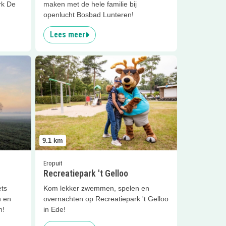
rk De
maken met de hele familie bij
openlucht Bosbad Lunteren!
Lees meer
rtbosch
Lees meer
Recreatiepark 't Gelloo
9.1
km
Eropuit
Recreatiepark 't Gelloo
ets
Kom lekker zwemmen, spelen en
h en
overnachten op Recreatiepark 't Gelloo
n!
in Ede!