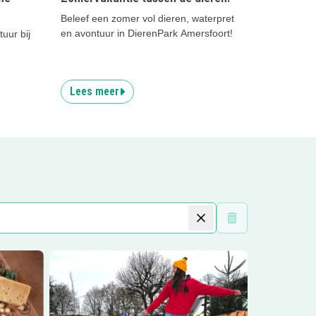
Beleef een zomer vol dieren, waterpret
en avontuur in DierenPark Amersfoort!
tuur bij
Lees meer
Wis filters
Lees meer
Schaatsen bij Wallies