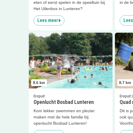
eten of eerst spelen in de speeltuin bij
in de b
Het Uilenbos in Lunteren?
Lees meer
Lees
Lees meer
Openlucht Bosbad Lunteren
Lees me
8.6
km
8.7
km
Eropuit
Eropuit |
Openlucht Bosbad Lunteren
Quad r
Kom lekker zwemmen en plezier
Dit is 
maken met de hele familie bij
ook qu
openlucht Bosbad Lunteren!
Voorth