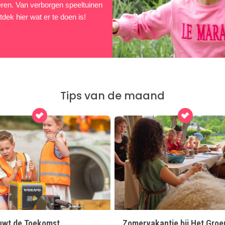
nderen. Van verborgen speeltuinen
tdek hier wat er te doen is!
Tips van de maand
ouwt de Toekomst
Zomervakantie bij Het Groe