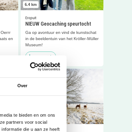
6.4
km
Eropuit
NIEUW Geocaching speurtocht
 Oerrr
Ga op avontuur en vind de kunstschat
aats en
in de beeldentuin van het Kröller-Müller
Museum!
Sluiten
Lees meer
kkers
Lees meer
De Mossel
Over
 media te bieden en om ons
8.1
km
ze partners voor social
nformatie die u aan ze heeft
Eropuit