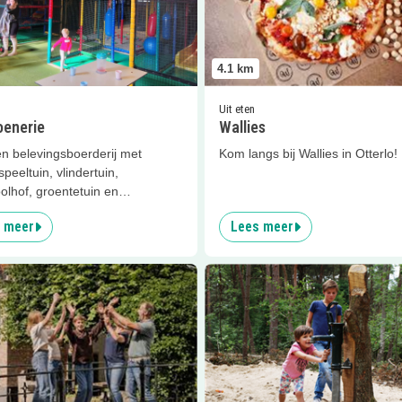
4.1
km
Uit eten
oenerie
Wallies
en belevingsboerderij met
Kom langs bij Wallies in Otterlo!
peeltuin, vlindertuin,
olhof, groentetuin en
vijver!
 meer
Lees meer
er
Nature Games Otterlo
Lees meer
Natuurspeelplaats O