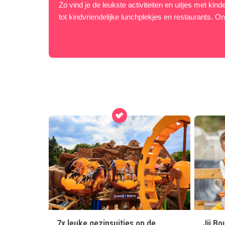
Zo vind je de leukste activiteiten en uitjes met ki
tot kindvriendelijke lunchplekjes en restaurants. On
7x leuke gezinsuitjes op de
Jij B