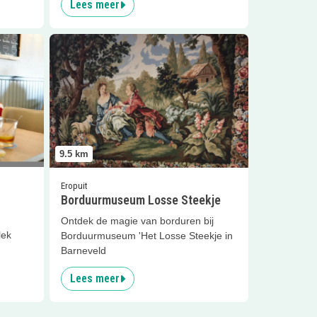
Lees meer
izen
Lees meer
Borduurmuseum Losse Steekje
9.5
km
Eropuit
Borduurmuseum Losse Steekje
Ontdek de magie van borduren bij
lek
Borduurmuseum 'Het Losse Steekje in
Barneveld
Lees meer