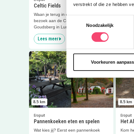
verstrekt of die ze hebben v
Celtic Fields
Campi
Waan je terug in de tijd met een
Kamper
Toestemmingsselectie
bezoek aan de Celtic Fields op de
kan ge
Noodzakelijk
Goudsberg in Lunteren!
Lees meer
Lees
Lees meer
Pannenkoeken eten en spelen
Lees me
Voorkeuren aanpas
8.5
km
8.5
km
Eropuit
Eropuit
Pannenkoeken eten en spelen
Het A
Wat kies jij? Eerst een pannenkoek
Kom he