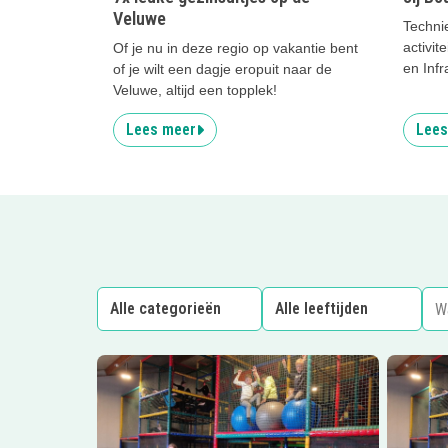
Veluwe
Technie
activit
Of je nu in deze regio op vakantie bent
en Infr
of je wilt een dagje eropuit naar de
Veluwe, altijd een topplek!
Lees meer
Lees
Lees meer
De Groenerie feestje
Lees me