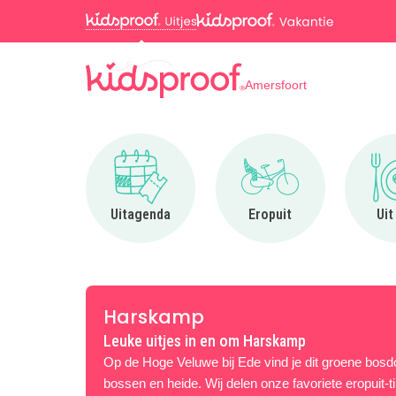
Amersfoort
Ga naar Uitagenda
Ga naar Eropuit
Uitagenda
Eropuit
Uit
Harskamp
Leuke uitjes in en om Harskamp
Op de Hoge Veluwe bij Ede vind je dit groene bo
bossen en heide. Wij delen onze favoriete eropuit-