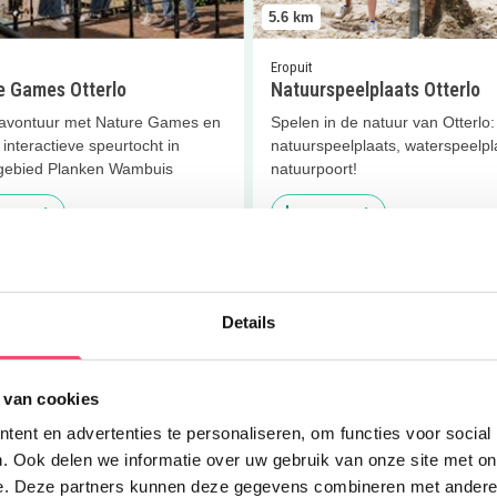
5.6
km
Eropuit
e Games Otterlo
Natuurspeelplaats Otterlo
avontuur met Nature Games en
Spelen in de natuur van Otterlo:
interactieve speurtocht in
natuurspeelplaats, waterspeelpl
gebied Planken Wambuis
natuurpoort!
 meer
Lees meer
er
Camping de Rimboe
Lees meer
Wandelen en iets le
Details
 van cookies
ent en advertenties te personaliseren, om functies voor social
8.1
km
. Ook delen we informatie over uw gebruik van onze site met on
e. Deze partners kunnen deze gegevens combineren met andere i
Eropuit