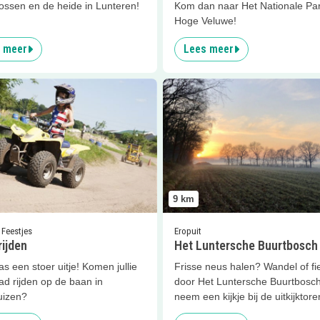
ossen en de heide in Lunteren!
Kom dan naar Het Nationale Pa
Hoge Veluwe!
 meer
Lees meer
er
Quad rijden
Lees meer
Het Luntersche Buu
9
km
 Feestjes
Eropuit
ijden
Het Luntersche Buurtbosch
pas een stoer uitje! Komen jullie
Frisse neus halen? Wandel of fi
ad rijden op de baan in
door Het Luntersche Buurtbosc
uizen?
neem een kijkje bij de uitkijktore