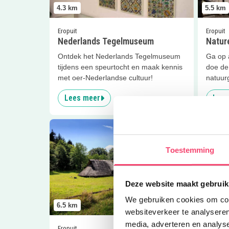
4.3
km
5.5
km
Eropuit
Eropuit
Nederlands Tegelmuseum
Natur
Ontdek het Nederlands Tegelmuseum
Ga op 
tijdens een speurtocht en maak kennis
doe de 
met oer-Nederlandse cultuur!
natuur
Lees meer
Lees
Lees meer
Celtic Fields
Lees me
Toestemming
Deze website maakt gebruik
We gebruiken cookies om cont
6.5
km
7.6
km
websiteverkeer te analyseren
media, adverteren en analys
Eropuit
Eropuit