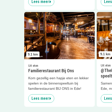
Lees meer
Lees
Lees meer
Familierestaurant Bij Ons
Lees me
9.1
km
9.1
km
Uit eten
Uit eten
@TheP
Familierestaurant Bij Ons
speel
Kom gezellig een hapje eten en lekker
spelen in de binnenspeeltuin bij
Samen 
familierestaurant BIJ ONS in Ede!
Ede, m
Lees meer
Lees