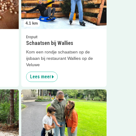
4.1
km
Eropuit
Schaatsen bij Wallies
Kom een rondje schaatsen op de
ijsbaan bij restaurant Wallies op de
Veluwe
Lees meer
tterlo
Lees meer
NIEUW Geocaching speurtocht