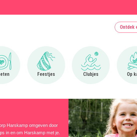
Ontdek 
Ga naar Uit eten
Ga naar Feestjes
Ga naar Clubjes
 eten
Feestjes
Clubjes
Op k
sdorp Harskamp omgeven door
tips in en om Harskamp met je.