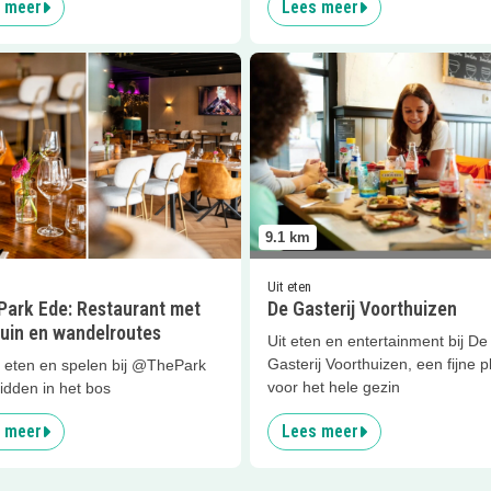
 meer
Lees meer
er
@ThePark Ede: Restaurant met speeltuin en wandelroutes
Lees meer
De Gasterij Voorthu
9.1
km
Uit eten
ark Ede: Restaurant met
De Gasterij Voorthuizen
tuin en wandelroutes
Uit eten en entertainment bij De
Gasterij Voorthuizen, een fijne p
eten en spelen bij @ThePark
voor het hele gezin
idden in het bos
 meer
Lees meer