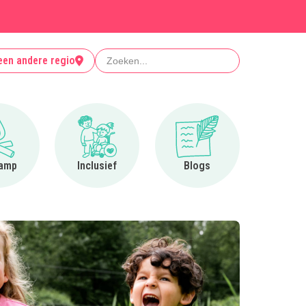
Zoeken
een andere regio
Ga naar Op kamp
Ga naar Inclusief
Ga naar Blogs
amp
Inclusief
Blogs