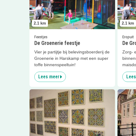
2.1
km
2.1
km
Feestjes
Eropuit
De Groenerie feestje
De Gr
Vier je partijtje bij belevingsboerderij de
Zorg- 
Groenerie in Harskamp met een super
binnens
toffe binnenspeeltuin!
maisdo
forelvis
Lees meer
Lees
Lees meer
Nederlands Tegelmuseum
Lees me