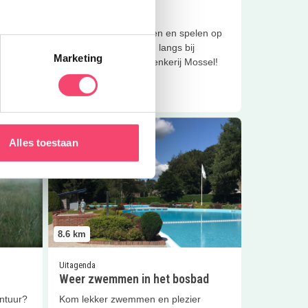
De Mossel
en op
Overnachten, wandelen en spelen op
een unieke plek? Kom langs bij
Marketing
ssel
Boerderij en Theeschenkerij Mossel!
Lees meer
e
Lees meer
Weer zwemmen in het bosbad
Alles toestaan
8.6
km
Uitagenda
Weer zwemmen in het bosbad
ntuur?
Kom lekker zwemmen en plezier