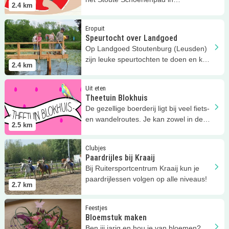
2.4
km
Stoutenburg!
Lees meer
Speurtocht over Landgoed
Eropuit
Speurtocht over Landgoed
Op Landgoed Stoutenburg (Leusden)
zijn leuke speurtochten te doen en kun
2.4
km
je de paddenpoel ontdekken!
Lees meer
Theetuin Blokhuis
Uit eten
Theetuin Blokhuis
De gezellige boerderij ligt bij veel fiets-
en wandelroutes. Je kan zowel in de
2.5
km
tuin als binnen zitten.
Lees meer
Paardrijles bij Kraaij
Clubjes
Paardrijles bij Kraaij
Bij Ruitersportcentrum Kraaij kun je
paardrijlessen volgen op alle niveaus!
2.7
km
Lees meer
Bloemstuk maken
Feestjes
Bloemstuk maken
Ben jij jarig en hou je van bloemen?