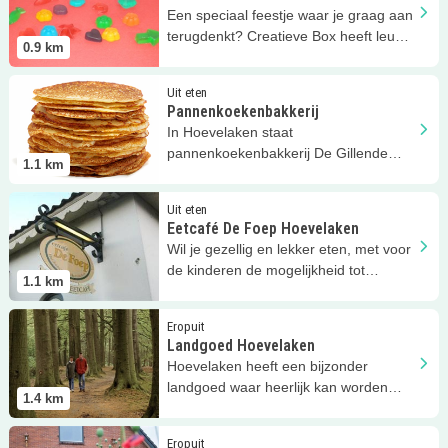
Een speciaal feestje waar je graag aan
terugdenkt? Creatieve Box heeft leuke
0.9
km
activiteiten voor thuis.
Lees meer
Pannenkoekenbakkerij
Uit eten
Pannenkoekenbakkerij
In Hoevelaken staat
pannenkoekenbakkerij De Gillende
1.1
km
Keukenmeid
Lees meer
Eetcafé De Foep Hoevelaken
Uit eten
Eetcafé De Foep Hoevelaken
Wil je gezellig en lekker eten, met voor
de kinderen de mogelijkheid tot
1.1
km
kleuren en spelletjes doen?
Lees meer
Landgoed Hoevelaken
Eropuit
Landgoed Hoevelaken
Hoevelaken heeft een bijzonder
landgoed waar heerlijk kan worden
1.4
km
gewandeld en gefietst.
Lees meer
B&amp;B Groot Pepersgoed
Eropuit