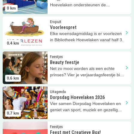
Hoevelaken ondersteunen de
0
km
motorische & emotionele ontwikkeling.
Lees meer
Voorleespret
Eropuit
Voorleespret
Elke woensdagmiddag is er voorlezen
in Bibliotheek Hoevelaken vanaf half 3.
0.4
km
Lees meer
Beauty feestje
Feestjes
Beauty feestje
Net zo mooi worden als een echte
prinses? Vier je verjaardagsfeestje bij
0.6
km
Studio Rosa
Lees meer
Dorpsdag Hoevelaken 2026
Uitagenda
Dorpsdag Hoevelaken 2026
Vier samen Dorpsdag Hoevelaken en
geniet van sport, muziek en gezellige
0.7
km
activiteiten voor het hele gezin.
Lees meer
Feest met Creatieve Box!
Feestjes
Feest met Creatieve Box!