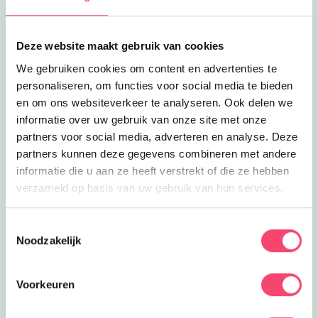
Lees meer
Tulpen plukken bij Pluktuin Stoutenburg
Eropuit | Uitagenda
Tulpen plukken bij Pluktuin
Stoutenburg
Wat is er leuker dan zelf je bloemen
Deze website maakt gebruik van cookies
plukken? In de kleurrijke Pluktuin
2.2
km
We gebruiken cookies om content en advertenties te
Stoutenburg kan dat!
personaliseren, om functies voor social media te bieden
Lees meer
Theetuin bij Pluktuin
Uit eten
en om ons websiteverkeer te analyseren. Ook delen we
Theetuin bij Pluktuin
informatie over uw gebruik van onze site met onze
Thee drinken in een theehuis tussen
partners voor social media, adverteren en analyse. Deze
allemaal bloemen. Dat is pas genieten
2.2
km
van je kopje thee!
partners kunnen deze gegevens combineren met andere
informatie die u aan ze heeft verstrekt of die ze hebben
Lees meer
Snowsports Amersfoort
Eropuit | Clubjes
verzameld op basis van uw gebruik van hun services.
Snowsports Amersfoort
Bereid je goed voor op de wintersport
bij Snowsport Amersfoort.
Toestemmingsselectie
2.3
km
Noodzakelijk
Lees meer
Indoorski Kinderfeest
Feestjes
Indoorski Kinderfeest
Voorkeuren
Skifeestje vieren? Dat kan bij
Snowsports in Amersfoort! Je gaat
2.3
km
skiën of snowboarden.