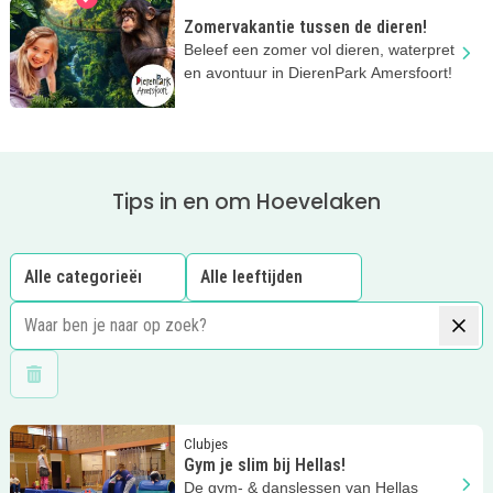
Zomervakantie tussen de dieren!
Beleef een zomer vol dieren, waterpret
en avontuur in DierenPark Amersfoort!
Tips in en om Hoevelaken
Wis filters
Lees meer
Gym je slim bij Hellas!
Clubjes
Gym je slim bij Hellas!
De gym- & danslessen van Hellas