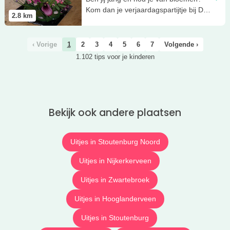
Kom dan je verjaardagspartijtje bij De
2.8
km
Bloemendeel vieren.
‹ Vorige
1
2
3
4
5
6
7
Volgende ›
1.102 tips voor je kinderen
Bekijk ook andere plaatsen
Uitjes in Stoutenburg Noord
Uitjes in Nijkerkerveen
Uitjes in Zwartebroek
Uitjes in Hooglanderveen
Uitjes in Stoutenburg