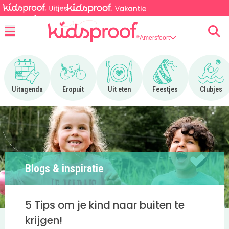
Amersfoort
Menu
Ga naar Uitagenda
Ga naar Eropuit
Ga naar Uit eten
Ga naar Feestjes
Ga n
Uitagenda
Eropuit
Uit eten
Feestjes
Clubjes
Blogs & inspiratie
5 Tips om je kind naar buiten te
krijgen!