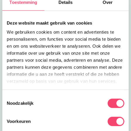
Toestemming
Details
Over
zijn, 76% van de deelnemers vindt dat kinderen
te weinig buiten komen en ‘Ik weet niet wat ik
buiten moet doen’ in de top 5 redenen van niet-
Deze website maakt gebruik van cookies
naar-buiten-gaan staat, ben ik zo vrij om mijn top
We gebruiken cookies om content en advertenties te
5 ‘Hoe neem je ze mee naar buiten?’-tips met je
personaliseren, om functies voor social media te bieden
te delen:
en om ons websiteverkeer te analyseren. Ook delen we
informatie over uw gebruik van onze site met onze
partners voor social media, adverteren en analyse. Deze
partners kunnen deze gegevens combineren met andere
informatie die u aan ze heeft verstrekt of die ze hebben
verzameld op basis van uw gebruik van hun services.
Toestemmingsselectie
1. Op tijd aankondigen
, zelf alles alvast
Noodzakelijk
inpakken en dan gewoon doen. Doorpakken.
Ondanks tegengestribbel, geweiger, gezeur en
Voorkeuren
gehuil. Gewoon inpakken en gaan. Vrolijk blijven.
De truc: humor! Halverwege de weg ernaartoe