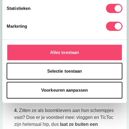
leidt je ze onverwachts af met iets geks en dan
Statistieken
zijn ze het vaak zo weer vergeten.
2. Zoek iets uit dat ze echt leuk vinden
: een
Marketing
hele coole buitenspeeltuin waar je nog niet bent
geweest, met een verrekijker vliegtuigen kijken
bij een plaatselijk vliegveld, een kabouterpad of
Alles toestaan
blote-voeten-pad lopen, picknicken, dieren aaien,
een speurtocht bij een natuurgebied etc. Onze
‘Eropuit’ categorie
staat vol met leuke ideeën en
Selectie toestaan
je kunt ze ook nog filteren op ‘buiten’! Geen
excuus dus dat je niet weet wat je moet doen….
Voorkeuren aanpassen
3. Neem vriendjes en vriendinnetjes mee
. Zij
blij, jij blij.
4.
Zitten ze als boomklevers aan hun schermpjes
vast? Doe er je voordeel mee: vloggen en TicToc
zijn helemaal hip, dus
laat ze buiten een