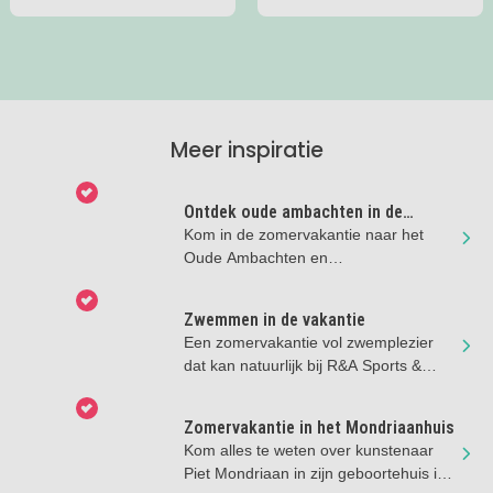
Meer inspiratie
Ontdek oude ambachten in de
zomervakantie
Kom in de zomervakantie naar het
Oude Ambachten en
Speelgoedmuseum en ga terug in de
tijd!
Zwemmen in de vakantie
Een zomervakantie vol zwemplezier
dat kan natuurlijk bij R&A Sports &
Swimming in Vathorst!
Zomervakantie in het Mondriaanhuis
Kom alles te weten over kunstenaar
Piet Mondriaan in zijn geboortehuis in