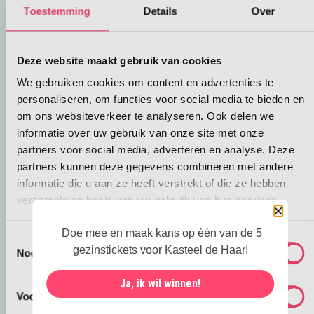
dieren in het bos zorgen.
Toestemming
Details
Over
Gezinsuitje dit najaar
Wil je alvast een voorproefje van hoe dit
Deze website maakt gebruik van cookies
lichtwandeling eruit gaat zien? Bekijk dan dit
We gebruiken cookies om content en advertenties te
filmpje:
personaliseren, om functies voor social media te bieden en
om ons websiteverkeer te analyseren. Ook delen we
informatie over uw gebruik van onze site met onze
partners voor social media, adverteren en analyse. Deze
partners kunnen deze gegevens combineren met andere
informatie die u aan ze heeft verstrekt of die ze hebben
verzameld op basis van uw gebruik van hun services.
Sluiten
Doe mee en maak kans op één van de 5
Toestemmingsselectie
gezinstickets voor Kasteel de Haar!
Noodzakelijk
Ja, ik wil winnen!
Voorkeuren