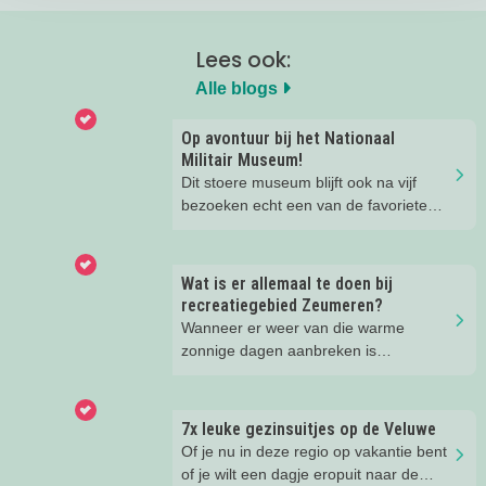
Lees ook:
Alle blogs
Op avontuur bij het Nationaal
Militair Museum!
Dit stoere museum blijft ook na vijf
bezoeken echt een van de favoriete
musea van onze kinderen. Een goede
reden om de kids eens te vragen wat
ze zo leuk vinden aan het NMM. ‘De
Wat is er allemaal te doen bij
mega coole vliegtuigen overal’, ‘de
recreatiegebied Zeumeren?
stormbaan buiten’, ‘de Xplore’ en het
Wanneer er weer van die warme
'zelf in een mini-jeep rijden’. Voor ons
zonnige dagen aanbreken is
dus alle reden om nog een keer te
recreatiegebied Zeumeren bij ons
gaan!
favoriet. Lekker afkoelen en zwemmen
met het hele gezin. Maar wist je dat
7x leuke gezinsuitjes op de Veluwe
naast het zwemmen er nog veel te
Of je nu in deze regio op vakantie bent
beleven is in dit groenrijke gebied van
of je wilt een dagje eropuit naar de