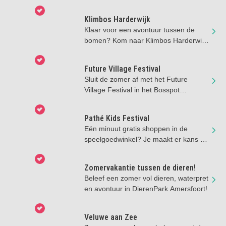
de zomervakantie!!
Klimbos Harderwijk
Klaar voor een avontuur tussen de
bomen? Kom naar Klimbos Harderwijk,
hét familieklimbos op de Veluwe
Future Village Festival
Sluit de zomer af met het Future
Village Festival in het Bosspot
Openluchttheater Amersfoort.
Pathé Kids Festival
Eén minuut gratis shoppen in de
speelgoedwinkel? Je maakt er kans op
na je bioscoopbezoek deze zomer!
Zomervakantie tussen de dieren!
Beleef een zomer vol dieren, waterpret
en avontuur in DierenPark Amersfoort!
Veluwe aan Zee