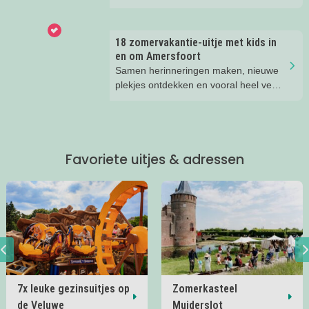
Leisurelands? Wij delen onze favoriete
Veluwe, er is hier in de zomer ook
tips.
zoveel te beleven!
18 zomervakantie-uitje met kids in
en om Amersfoort
Samen herinneringen maken, nieuwe
plekjes ontdekken en vooral heel veel
plezier beleven. Deze zomervakantie
zit vol leuke uitjes voor het hele gezin.
Van spetteren en spelen tot theater,
natuur en stoere activiteiten. Laat je
Favoriete uitjes & adressen
inspireren door deze leuke zomertips!.
7x leuke gezinsuitjes op
Zomerkasteel
de Veluwe
Muiderslot