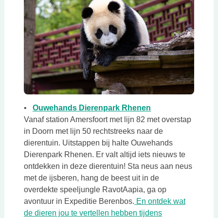
Deze link opent in
•
Ouwehands Dierenpark Rhenen
Vanaf station Amersfoort met lijn 82 met overstap
in Doorn met lijn 50 rechtstreeks naar de
dierentuin. Uitstappen bij halte Ouwehands
Dierenpark Rhenen. Er valt altijd iets nieuws te
ontdekken in deze dierentuin! Sta neus aan neus
met de ijsberen, hang de beest uit in de
overdekte speeljungle RavotAapia, ga op
avontuur in Expeditie Berenbos.
En ontdek wat
de dieren jou te vertellen hebben tijdens