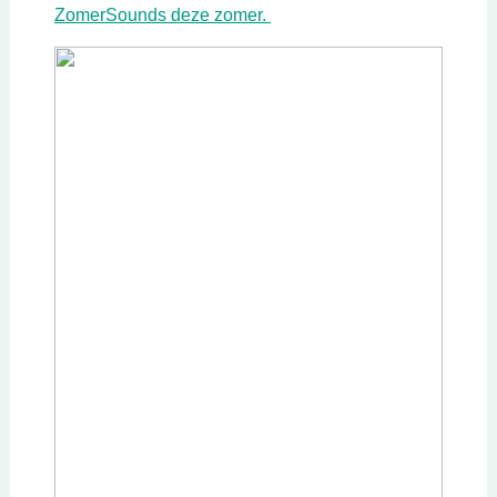
Deze link opent in een nieuw
ZomerSounds deze zomer.