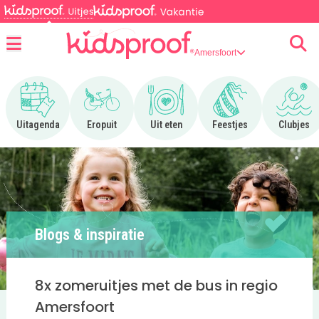
Amersfoort
Menu
Ga naar Uitagenda
Ga naar Eropuit
Ga naar Uit eten
Ga naar Feestjes
Ga n
Uitagenda
Eropuit
Uit eten
Feestjes
Clubjes
Blogs & inspiratie
8x zomeruitjes met de bus in regio
Amersfoort