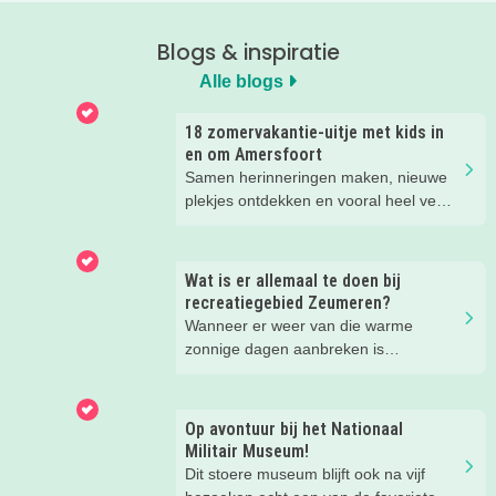
Blogs & inspiratie
Alle blogs
18 zomervakantie-uitje met kids in
en om Amersfoort
Samen herinneringen maken, nieuwe
plekjes ontdekken en vooral heel veel
plezier beleven. Deze zomervakantie
zit vol leuke uitjes voor het hele gezin.
Van spetteren en spelen tot theater,
Wat is er allemaal te doen bij
natuur en stoere activiteiten. Laat je
recreatiegebied Zeumeren?
inspireren door deze leuke zomertips!.
Wanneer er weer van die warme
zonnige dagen aanbreken is
recreatiegebied Zeumeren bij ons
favoriet. Lekker afkoelen en zwemmen
met het hele gezin. Maar wist je dat
Op avontuur bij het Nationaal
naast het zwemmen er nog veel te
Militair Museum!
beleven is in dit groenrijke gebied van
Dit stoere museum blijft ook na vijf
Leisurelands? Wij delen onze favoriete