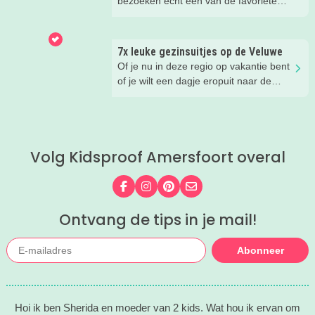
bezoeken echt een van de favoriete
tips.
musea van onze kinderen. Een goede
reden om de kids eens te vragen wat
ze zo leuk vinden aan het NMM. ‘De
7x leuke gezinsuitjes op de Veluwe
mega coole vliegtuigen overal’, ‘de
Of je nu in deze regio op vakantie bent
stormbaan buiten’, ‘de Xplore’ en het
of je wilt een dagje eropuit naar de
'zelf in een mini-jeep rijden’. Voor ons
Veluwe, er is hier in de zomer ook
dus alle reden om nog een keer te
zoveel te beleven!
gaan!
Volg Kidsproof Amersfoort overal
Volg ons op Facebook
Volg ons op Instagram
Volg ons op Pinterest
Mail ons
Ontvang de tips in je mail!
Abonneer
Hoi ik ben Sherida en moeder van 2 kids. Wat hou ik ervan om