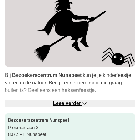
Bij
Bezoekerscentrum Nunspeet
kun je je kinderfeestje
vieren in de natuur! Ben jij een stoere meid die graag
buiten is? Geef eens een
heksenfeestje
.
Open de kist en ontdek hoe jij de lieve bosheks
Nutrella
Lees verder
kan helpen. Trek het heksenwerkjasje aan en vlieg weg op
de bezemsteel.
Bezoekerscentrum Nunspeet
Plesmanlaan 2
Bekijk de natuur van top tot teen en help mee met een
8072 PT Nunspeet
natuurschilderij te maken! Welke beestjes leven er in dit