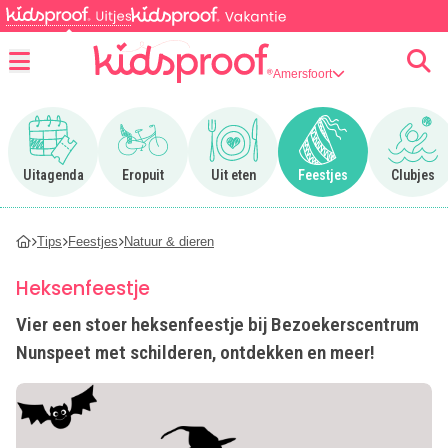
Amersfoort
Menu
Ga naar Uitagenda
Ga naar Eropuit
Ga naar Uit eten
Ga naar Feestjes
Ga n
Uitagenda
Eropuit
Uit eten
Feestjes
Clubjes
Tips
Feestjes
Natuur & dieren
Heksenfeestje
Vier een stoer heksenfeestje bij Bezoekerscentrum
Nunspeet met schilderen, ontdekken en meer!