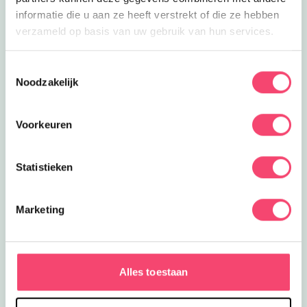
informatie die u aan ze heeft verstrekt of die ze hebben
verzameld op basis van uw gebruik van hun services.
Toestemmingsselectie
Noodzakelijk
Voorkeuren
Statistieken
Marketing
Zomervakantie bij het NMM
Klaar voor actie? In de zomervakantie zijn er extra veel
stoere activiteiten voor kids bij het Nationaal Militair
Alles toestaan
Museum. Wie is het snelste op de stormbaan? Rijd zelf
in een mini-jeep of mini-quad en meer!