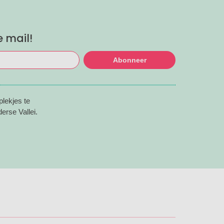
inspireren door deze leuke zomertips!.
e mail!
Abonneer
lekjes te
erse Vallei.