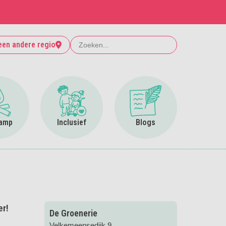
Zoeken
een andere regio
Ga naar Op kamp
Ga naar Inclusief
Ga naar Blogs
amp
Inclusief
Blogs
er!
De Groenerie
Velkemeensedijk 9