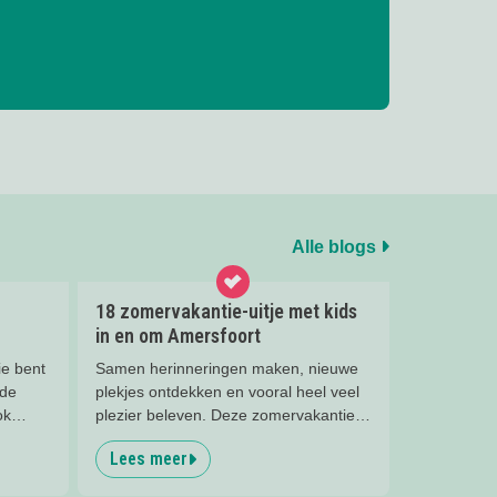
Alle blogs
18 zomervakantie-uitje met kids
in en om Amersfoort
ie bent
Samen herinneringen maken, nieuwe
 de
plekjes ontdekken en vooral heel veel
ok
plezier beleven. Deze zomervakantie
zit vol leuke uitjes voor het hele gezin.
Lees meer
Van spetteren en spelen tot theater,
natuur en stoere activiteiten. Laat je