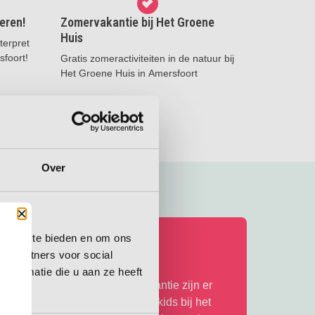
eren!
Zomervakantie bij Het Groene
Huis
terpret
sfoort!
Gratis zomeractiviteiten in de natuur bij
Het Groene Huis in Amersfoort
Lees meer
Over
Sluiten
omervakantie bij het NMM
 media te bieden en om ons
ze partners voor social
nformatie die u aan ze heeft
laar voor actie? In de zomervakantie zijn er
xtra veel stoere activiteiten voor kids bij het