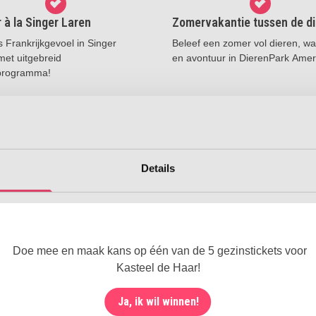
à la Singer Laren
Zomervakantie tussen de di
 Frankrijkgevoel in Singer
Beleef een zomer vol dieren, wa
met uitgebreid
en avontuur in DierenPark Amer
programma!
 meer
Lees meer
Details
Uitgelicht
 van cookies
Z
ent en advertenties te personaliseren, om functies voor social
Doe mee en maak kans op één van de 5 gezinstickets voor
. Ook delen we informatie over uw gebruik van onze site met on
Kasteel de Haar!
e. Deze partners kunnen deze gegevens combineren met andere i
K
erzameld op basis van uw gebruik van hun services.
Ja, ik wil winnen!
e