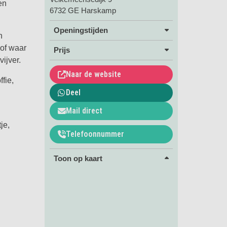
en
6732 GE Harskamp
Openingstijden
n
hof waar
Prijs
ijver.
Naar de website
fie,
Deel
Mail direct
je,
Telefoonnummer
Toon op kaart