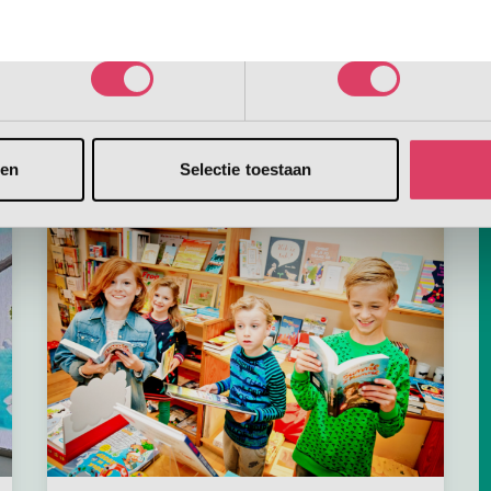
N
d
Voorkeuren
Statistieken
q
sen
Selectie toestaan