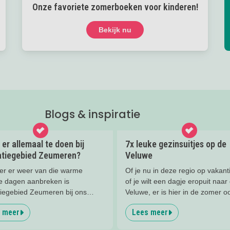
Onze favoriete zomerboeken voor kinderen!
Bekijk nu
Blogs & inspiratie
 er allemaal te doen bij
7x leuke gezinsuitjes op de
atiegebied Zeumeren?
Veluwe
r er weer van die warme
Of je nu in deze regio op vakant
e dagen aanbreken is
of je wilt een dagje eropuit naar
tiegebied Zeumeren bij ons
Veluwe, er is hier in de zomer o
et. Lekker afkoelen en zwemmen
zoveel te beleven!
 meer
Lees meer
 hele gezin. Maar wist je dat
het zwemmen er nog veel te