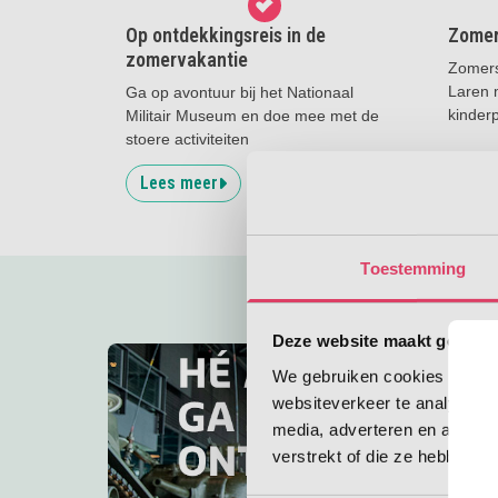
Op ontdekkingsreis in de
Zomer 
zomervakantie
Zomers
Laren 
Ga op avontuur bij het Nationaal
kinder
Militair Museum en doe mee met de
stoere activiteiten
Lees meer
Lees
Toestemming
Deze website maakt gebruik
We gebruiken cookies om cont
websiteverkeer te analyseren
media, adverteren en analys
verstrekt of die ze hebben v