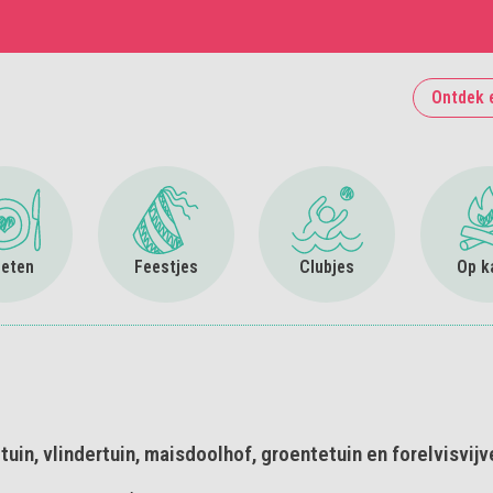
Ontdek 
Ga naar Uit eten
Ga naar Feestjes
Ga naar Clubjes
 eten
Feestjes
Clubjes
Op k
in, vlindertuin, maisdoolhof, groentetuin en forelvisvijv