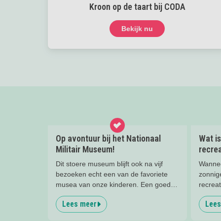
Kroon op de taart bij CODA
Bekijk nu
Op avontuur bij het Nationaal
Wat is
Militair Museum!
recre
Dit stoere museum blijft ook na vijf
Wannee
bezoeken echt een van de favoriete
zonnig
musea van onze kinderen. Een goede
recrea
reden om de kids eens te vragen wat
favori
Lees meer
Lees
ze zo leuk vinden aan het NMM. ‘De
met het
mega coole vliegtuigen overal’, ‘de
naast 