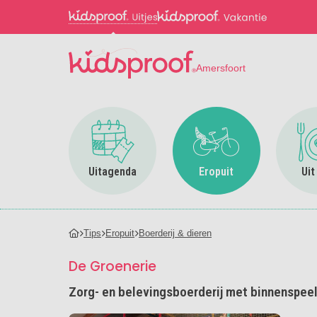
Amersfoort
Ga naar Uitagenda
Ga naar Eropuit
Uitagenda
Eropuit
Uit
Tips
Eropuit
Boerderij & dieren
De Groenerie
Zorg- en belevingsboerderij met binnenspeeltu