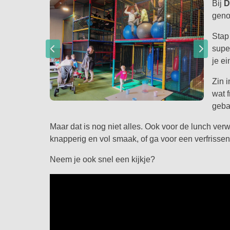
Bij
D
geno
Stap
supe
je ei
Zin 
wat 
geba
Maar dat is nog niet alles. Ook voor de lunch ver
knapperig en vol smaak, of ga voor een verfrisse
Neem je ook snel een kijkje?