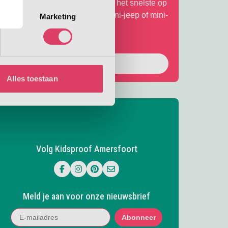
ationaal Militair Museum. Wie is het snelste op
e stormbaan? Rijd zelf in een mini-jeep of mini-
Marketing
uad en meer!
Bekijk het aanbod
Alles toestaan
Volg Kidsproof Amersfoort
Volg ons op Facebook
Volg ons op Instagram
Volg ons op Pinterest
Mail ons
Meld je aan voor onze nieuwsbrief
Abonneer