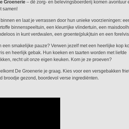
e Groenerie
– dé zorg- en belevingsboerderij komen avontuur 
t samen!
 binnen en laat je verrassen door hun unieke voorzieningen: ee
rtoffe binnenspeeltuin, een kleurrijke vlindertuin, een maisdool
ndeloos in kunt verdwalen, een groente(pluk)tuin en een forelvisv
in een smakelijke pauze? Verwen jezelf met een heerlijke kop kof
fris en heerlijk gebak. Hun koeken en taarten worden met liefde
kken, recht uit onze eigen keuken. Kom je ze proeven?
welkomt De Groenerie je graag. Kies voor een versgebakken friet
nd broodje gezond, boordevol verse ingrediënten.