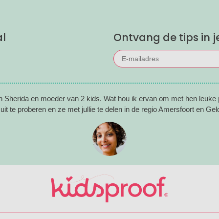
 is in dit groenrijke gebied van
lands? Wij delen onze favoriete
al
Ontvang de tips in j
en Sherida en moeder van 2 kids. Wat hou ik ervan om met hen leuke p
uit te proberen en ze met jullie te delen in de regio Amersfoort en Geld