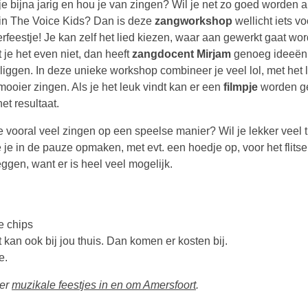
je bijna jarig en hou je van zingen? Wil je net zo goed worden a
 in The Voice Kids? Dan is deze
zangworkshop
wellicht iets v
erfeestje! Je kan zelf het lied kiezen, waar aan gewerkt gaat wo
 je het even niet, dan heeft
zangdocent Mirjam
genoeg ideeën
rliggen. In deze unieke workshop combineer je veel lol, met het 
mooier zingen. Als je het leuk vindt kan er een
filmpje
worden g
et resultaat.
e vooral veel zingen op een speelse manier? Wil je lekker veel t
e je in de pauze opmaken, met evt. een hoedje op, voor het flits
ggen, want er is heel veel mogelijk.
e chips
 kan ook bij jou thuis. Dan komen er kosten bij.
e.
eer
muzikale feestjes in en om Amersfoort
.