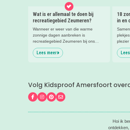
Wat is er allemaal te doen bij
18 zo
recreatiegebied Zeumeren?
in en
Wanneer er weer van die warme
Samen 
zonnige dagen aanbreken is
plekjes
recreatiegebied Zeumeren bij ons
plezie
favoriet. Lekker afkoelen en zwemmen
zit vol
Lees meer
Lees
met het hele gezin. Maar wist je dat
Van spe
naast het zwemmen er nog veel te
natuur 
beleven is in dit groenrijke gebied van
inspire
Leisurelands? Wij delen onze favoriete
tips.
Volg Kidsproof Amersfoort over
Volg ons op Facebook
Volg ons op Instagram
Volg ons op Pinterest
Mail ons
Hoi ik b
ontdekken, 