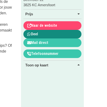
ls de
3825 KC Amersfoort
oor jouw
rden.
Prijs
leren
Naar de website
emaakt
Deel
Mail direct
ips? Of
ende
Telefoonnummer
Toon op kaart