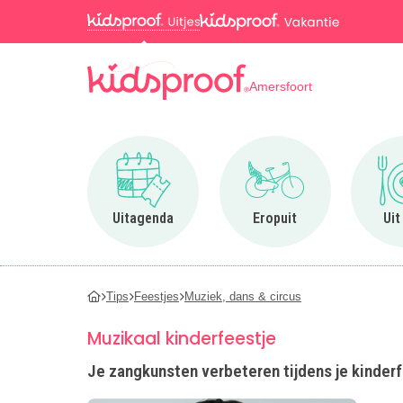
Amersfoort
Ga naar Uitagenda
Ga naar Eropuit
Uitagenda
Eropuit
Uit
Tips
Feestjes
Muziek, dans & circus
Muzikaal kinderfeestje
Je zangkunsten verbeteren tijdens je kinderf