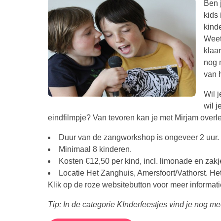
Ben 
kids
kind
Weet
klaa
nog 
van h
Wil j
wil j
eindfilmpje? Van tevoren kan je met Mirjam overle
Duur van de zangworkshop is ongeveer 2 uur.
Minimaal 8 kinderen.
Kosten €12,50 per kind, incl. limonade en zakj
Locatie Het Zanghuis, Amersfoort/Vathorst. Het
Klik op de roze websitebutton voor meer informati
Tip: In de categorie KInderfeestjes vind je nog m