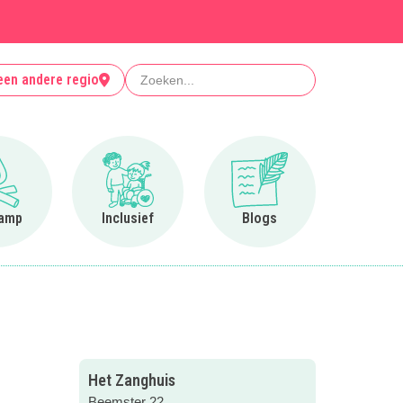
Zoeken
een andere regio
Ga naar Op kamp
Ga naar Inclusief
Ga naar Blogs
amp
Inclusief
Blogs
Het Zanghuis
Beemster 22