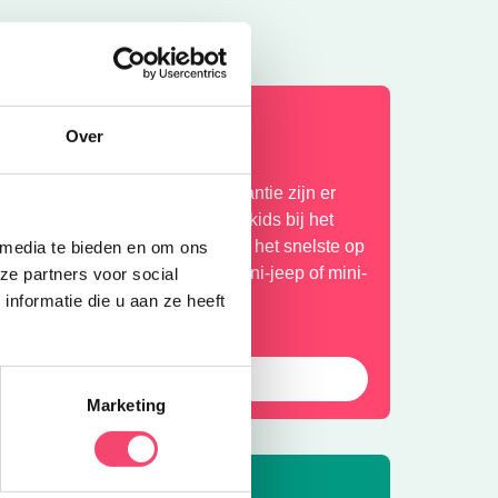
omervakantie bij het NMM
Over
laar voor actie? In de zomervakantie zijn er
xtra veel stoere activiteiten voor kids bij het
ationaal Militair Museum. Wie is het snelste op
 media te bieden en om ons
e stormbaan? Rijd zelf in een mini-jeep of mini-
ze partners voor social
uad en meer!
nformatie die u aan ze heeft
Bekijk het aanbod
Marketing