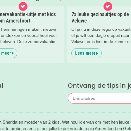
mervakantie-uitje met kids
7x leuke gezinsuitjes op de
 om Amersfoort
Veluwe
herinneringen maken, nieuwe
Of je nu in deze regio op vakant
 ontdekken en vooral heel veel
of je wilt een dagje eropuit naar
r beleven. Deze zomervakantie
Veluwe, er is hier in de zomer o
 leuke uitjes voor het hele gezin.
zoveel te beleven!
 meer
Lees meer
tteren en spelen tot theater,
en stoere activiteiten. Laat je
ren door deze leuke zomertips!.
al
Ontvang de tips in j
en Sherida en moeder van 2 kids. Wat hou ik ervan om met hen leuke p
uit te proberen en ze met jullie te delen in de regio Amersfoort en Geld