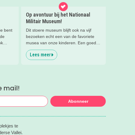
Op avontuur bij het Nationaal
Militair Museum!
ie bent
Dit stoere museum blijft ook na vijf
 de
bezoeken echt een van de favoriete
ok
musea van onze kinderen. Een goede
reden om de kids eens te vragen wat
Lees meer
ze zo leuk vinden aan het NMM. ‘De
mega coole vliegtuigen overal’, ‘de
stormbaan buiten’, ‘de Xplore’ en het
'zelf in een mini-jeep rijden’. Voor ons
dus alle reden om nog een keer te
e mail!
gaan!
Abonneer
lekjes te
erse Vallei.