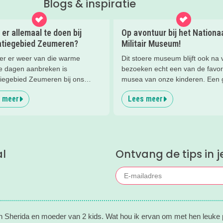
Blogs & inspiratie
 er allemaal te doen bij
Op avontuur bij het Nationa
atiegebied Zeumeren?
Militair Museum!
r er weer van die warme
Dit stoere museum blijft ook na v
e dagen aanbreken is
bezoeken echt een van de favor
tiegebied Zeumeren bij ons
musea van onze kinderen. Een
et. Lekker afkoelen en zwemmen
reden om de kids eens te vrage
 meer
Lees meer
 hele gezin. Maar wist je dat
ze zo leuk vinden aan het NMM.
het zwemmen er nog veel te
mega coole vliegtuigen overal’, 
 is in dit groenrijke gebied van
stormbaan buiten’, ‘de Xplore’ e
lands? Wij delen onze favoriete
'zelf in een mini-jeep rijden’. Vo
dus alle reden om nog een keer
al
Ontvang de tips in j
gaan!
en Sherida en moeder van 2 kids. Wat hou ik ervan om met hen leuke p