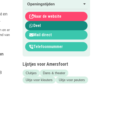
Openingstijden
t en
Naar de website
.
Deel
n en er
Mail direct
ind van
Telefoonnummer
un
Lijstjes voor Amersfoort
 8
Clubjes
Dans & theater
Uitje voor kleuters
Uitje voor peuters