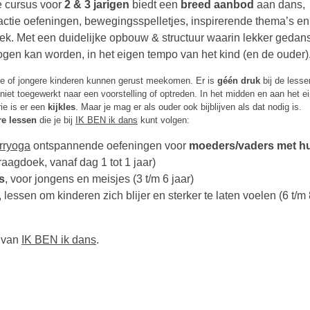
 cursus voor
2 & 3 jarigen
biedt
een
breed aanbod
aan dans,
ractie oefeningen, bewegingsspelletjes, inspirerende thema’s en
ek. Met een duidelijke opbouw & structuur waarin lekker gedans
gen kan worden, in het eigen tempo van het kind (en de ouder)
e of jongere kinderen kunnen gerust meekomen. Er is
géén druk
bij de lesse
niet toegewerkt naar een voorstelling of optreden. In het midden en aan het e
ie is er een
kijkles
. Maar je mag er als ouder ook bijblijven als dat nodig is.
e lessen
die je bij
IK BEN ik dans
kunt volgen:
rryoga
ontspannende oefeningen voor
moeders/vaders met h
aagdoek, vanaf dag 1 tot 1 jaar)
s
, voor jongens en meisjes (3 t/m 6 jaar)
lessen om kinderen zich blijer en sterker te laten voelen (6 t/m
e van
IK BEN ik dans
.