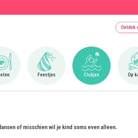
Ontdek 
Ga naar Uit eten
Ga naar Feestjes
Ga naar Clubjes
 eten
Feestjes
Clubjes
Op k
 dansen of misschien wil je kind soms even alleen.