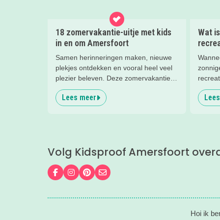
18 zomervakantie-uitje met kids
Wat is
in en om Amersfoort
recre
Samen herinneringen maken, nieuwe
Wannee
plekjes ontdekken en vooral heel veel
zonnig
plezier beleven. Deze zomervakantie
recrea
zit vol leuke uitjes voor het hele gezin.
favori
Lees meer
Lees
Van spetteren en spelen tot theater,
met het
natuur en stoere activiteiten. Laat je
naast 
inspireren door deze leuke zomertips!.
beleven
Leisure
tips.
Volg Kidsproof Amersfoort over
Volg ons op Facebook
Volg ons op Instagram
Volg ons op Pinterest
Mail ons
Hoi ik b