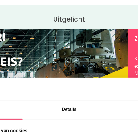
Uitgelicht
Z
K
e
N
d
q
Details
 van cookies