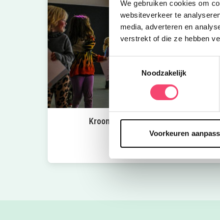
We gebruiken cookies om cont
websiteverkeer te analyseren
media, adverteren en analys
verstrekt of die ze hebben v
Toestemmingsselectie
Noodzakelijk
Kroon op de taart bij CODA
Voorkeuren aanpas
Bekijk nu