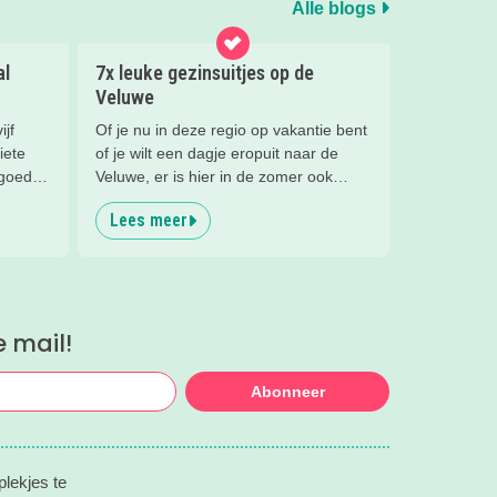
Alle blogs
al
7x leuke gezinsuitjes op de
Veluwe
ijf
Of je nu in deze regio op vakantie bent
iete
of je wilt een dagje eropuit naar de
 goede
Veluwe, er is hier in de zomer ook
n wat
zoveel te beleven!
Lees meer
 ‘De
‘de
n het
or ons
 te
e mail!
Abonneer
lekjes te