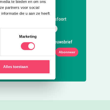
 media te bieden en om ons
ze partners voor social
nformatie die u aan ze heeft
Volg Kidsproof Amersfoort
Volg ons op Facebook
Volg ons op Instagram
Volg ons op Pinterest
Mail ons
Marketing
Meld je aan voor onze nieuwsbrief
Abonneer
Alles toestaan