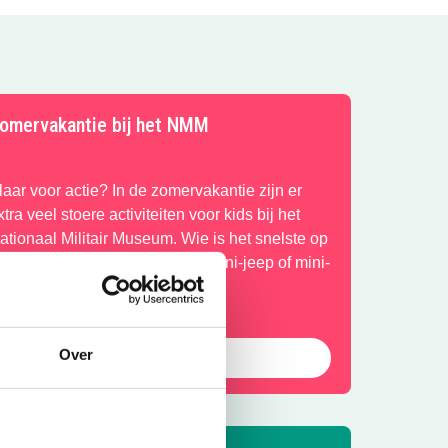
omervakantie bij het NMM
laar voor actie? In de zomervakantie zijn er
xtra veel stoere activiteiten voor kids bij het
ationaal Militair Museum. Wie is het snelste op
e stormbaan? Rijd zelf in een mini-jeep of mini-
uad en meer!
Over
Bekijk het aanbod