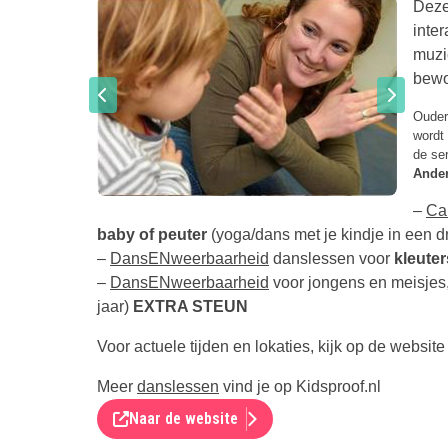
Deze
inte
muzi
bewo
Ouder
wordt 
de ser
Ander
–
Ca
baby of peuter
(yoga/dans met je kindje in een dr
–
DansENweerbaarheid
danslessen voor
kleuter
–
DansENweerbaarheid
voor jongens en meisjes, 
jaar)
EXTRA STEUN
Voor actuele tijden en lokaties, kijk op de websit
Meer
danslessen
vind je op Kidsproof.nl
Naar de website