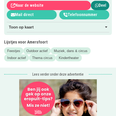
Voor meer informatie, klik op de ‘naar website’ button.
Naar de website
Deel
Mail direct
Telefoonnummer
Toon op kaart
Lijstjes voor Amersfoort
Feestjes
Outdoor actief
Muziek, dans & circus
Indoor actief
Thema circus
Kindertheater
Lees verder onder deze advertentie