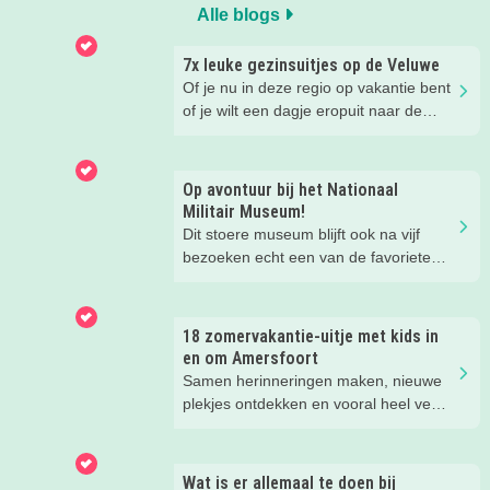
Alle blogs
7x leuke gezinsuitjes op de Veluwe
Of je nu in deze regio op vakantie bent
of je wilt een dagje eropuit naar de
Veluwe, er is hier in de zomer ook
zoveel te beleven!
Op avontuur bij het Nationaal
Militair Museum!
Dit stoere museum blijft ook na vijf
bezoeken echt een van de favoriete
musea van onze kinderen. Een goede
reden om de kids eens te vragen wat
ze zo leuk vinden aan het NMM. ‘De
18 zomervakantie-uitje met kids in
mega coole vliegtuigen overal’, ‘de
en om Amersfoort
stormbaan buiten’, ‘de Xplore’ en het
Samen herinneringen maken, nieuwe
'zelf in een mini-jeep rijden’. Voor ons
plekjes ontdekken en vooral heel veel
dus alle reden om nog een keer te
plezier beleven. Deze zomervakantie
gaan!
zit vol leuke uitjes voor het hele gezin.
Van spetteren en spelen tot theater,
Wat is er allemaal te doen bij