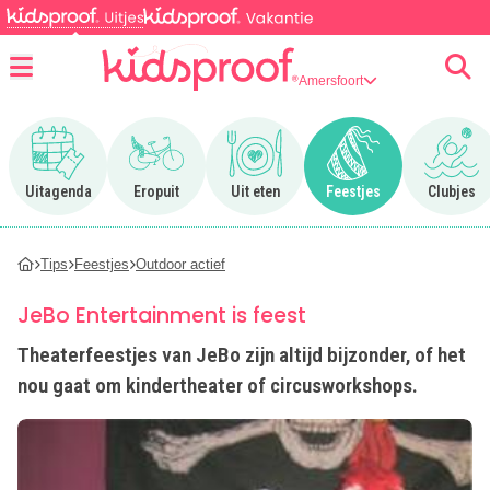
Amersfoort
Menu
Ga naar Uitagenda
Ga naar Eropuit
Ga naar Uit eten
Ga naar Feestjes
Ga n
Uitagenda
Eropuit
Uit eten
Feestjes
Clubjes
Tips
Feestjes
Outdoor actief
JeBo Entertainment is feest
Theaterfeestjes van JeBo zijn altijd bijzonder, of het
nou gaat om kindertheater of circusworkshops.