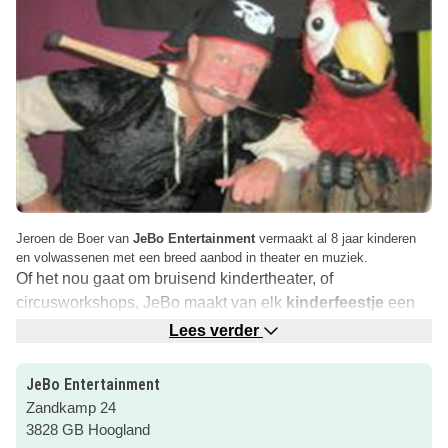
Jeroen de Boer van
JeBo Entertainment
vermaakt al 8 jaar kinderen
en volwassenen met een breed aanbod in theater en muziek.
Of het nou gaat om bruisend kindertheater, of
circusworkshops, JeBo maakt van elk
kinderfeestje
een
bijzonder evenement.
Lees verder
JeBo Entertainment speelt verschillende themashows,
bv:
De schat van kapitein Grootvoet, Het geheim van de
JeBo Entertainment
dobbelsteen, Superheld !, Iedereen kan toveren of Heppy Disco. Kies
Zandkamp 24
een thema en je kinderfeestje kan niet meer stuk!
3828 GB Hoogland