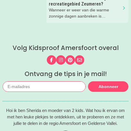
natuur en stoere activiteiten. Laat je
recreatiegebied Zeumeren?
inspireren door deze leuke zomertips!.
Wanneer er weer van die warme
zonnige dagen aanbreken is
recreatiegebied Zeumeren bij ons
favoriet. Lekker afkoelen en zwemmen
met het hele gezin. Maar wist je dat
naast het zwemmen er nog veel te
Volg Kidsproof Amersfoort overal
beleven is in dit groenrijke gebied van
Leisurelands? Wij delen onze favoriete
tips.
Volg ons op Facebook
Volg ons op Instagram
Volg ons op Pinterest
Mail ons
Ontvang de tips in je mail!
Abonneer
Hoi ik ben Sherida en moeder van 2 kids. Wat hou ik ervan om
met hen leuke plekjes te ontdekken, uit te proberen en ze met
jullie te delen in de regio Amersfoort en Gelderse Vallei.