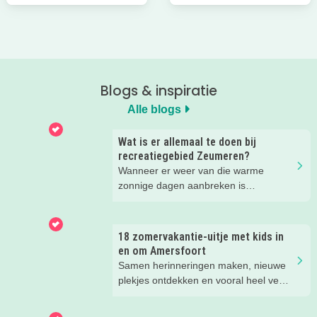
Blogs & inspiratie
Alle blogs
Wat is er allemaal te doen bij
recreatiegebied Zeumeren?
Wanneer er weer van die warme
zonnige dagen aanbreken is
recreatiegebied Zeumeren bij ons
favoriet. Lekker afkoelen en zwemmen
met het hele gezin. Maar wist je dat
18 zomervakantie-uitje met kids in
naast het zwemmen er nog veel te
en om Amersfoort
beleven is in dit groenrijke gebied van
Samen herinneringen maken, nieuwe
Leisurelands? Wij delen onze favoriete
plekjes ontdekken en vooral heel veel
tips.
plezier beleven. Deze zomervakantie
zit vol leuke uitjes voor het hele gezin.