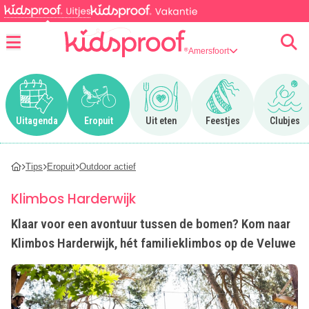
Amersfoort
Menu
Ga naar Uitagenda
Ga naar Eropuit
Ga naar Uit eten
Ga naar Feestjes
Ga n
Uitagenda
Eropuit
Uit eten
Feestjes
Clubjes
Tips
Eropuit
Outdoor actief
Klimbos Harderwijk
Klaar voor een avontuur tussen de bomen? Kom naar
Klimbos Harderwijk, hét familieklimbos op de Veluwe