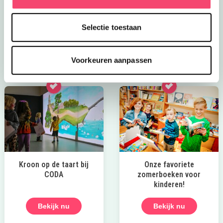
stoere activiteiten voor kids bij het Nationaal Militair
Museum. Wie is het snelste op de stormbaan? Rijd zelf
Selectie toestaan
in een mini-jeep of mini-quad en meer!
Bekijk het aanbod
Voorkeuren aanpassen
Kroon op de taart bij
Onze favoriete
CODA
zomerboeken voor
kinderen!
Bekijk nu
Bekijk nu