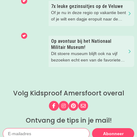
Van spetteren en spelen tot theater,
7x leuke gezinsuitjes op de Veluwe
natuur en stoere activiteiten. Laat je
Of je nu in deze regio op vakantie bent
inspireren door deze leuke zomertips!.
of je wilt een dagje eropuit naar de
Veluwe, er is hier in de zomer ook
zoveel te beleven!
Op avontuur bij het Nationaal
Militair Museum!
Dit stoere museum blijft ook na vijf
bezoeken echt een van de favoriete
musea van onze kinderen. Een goede
reden om de kids eens te vragen wat
ze zo leuk vinden aan het NMM. ‘De
mega coole vliegtuigen overal’, ‘de
Volg Kidsproof Amersfoort overal
stormbaan buiten’, ‘de Xplore’ en het
'zelf in een mini-jeep rijden’. Voor ons
dus alle reden om nog een keer te
Volg ons op Facebook
Volg ons op Instagram
Volg ons op Pinterest
Mail ons
gaan!
Ontvang de tips in je mail!
Abonneer