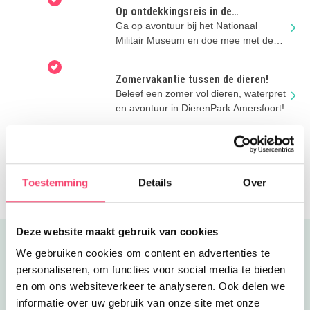
Op ontdekkingsreis in de
zomervakantie
Ga op avontuur bij het Nationaal
Militair Museum en doe mee met de
stoere activiteiten
Zomervakantie tussen de dieren!
Beleef een zomer vol dieren, waterpret
en avontuur in DierenPark Amersfoort!
Zomer à la Singer Laren
Zomers Frankrijkgevoel in Singer
Laren met uitgebreid
Toestemming
Details
Over
kinderprogramma!
Deze website maakt gebruik van cookies
Uitgelicht
We gebruiken cookies om content en advertenties te
personaliseren, om functies voor social media te bieden
en om ons websiteverkeer te analyseren. Ook delen we
informatie over uw gebruik van onze site met onze