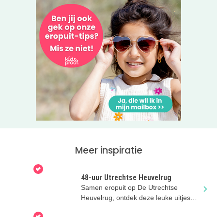
Of je nu een origineel gezinsuitje zoekt, een actief
vriendenuitje plant, iets leuks wilt doen met familie of een
kinderfeestje organiseert: bij Klimbos Harderwijk beleef je
samen een dag vol actie en onvergetelijke momenten.
Kijk voor meer informatie of een impressie van het
klimparcours op de roze websitebutton
.
Tip: Even afkoelen?
Veluwe aan Zee
zit om de hoek met
een gezellig familie-speelstrand.
Meer inspiratie
48-uur Utrechtse Heuvelrug
Samen eropuit op De Utrechtse
Heuvelrug, ontdek deze leuke uitjes
met de kids