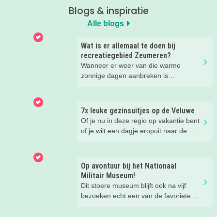
Blogs & inspiratie
Alle blogs
Wat is er allemaal te doen bij
recreatiegebied Zeumeren?
Wanneer er weer van die warme
zonnige dagen aanbreken is
recreatiegebied Zeumeren bij ons
favoriet. Lekker afkoelen en zwemmen
met het hele gezin. Maar wist je dat
7x leuke gezinsuitjes op de Veluwe
naast het zwemmen er nog veel te
Of je nu in deze regio op vakantie bent
beleven is in dit groenrijke gebied van
of je wilt een dagje eropuit naar de
Leisurelands? Wij delen onze favoriete
Veluwe, er is hier in de zomer ook
tips.
zoveel te beleven!
Op avontuur bij het Nationaal
Militair Museum!
Dit stoere museum blijft ook na vijf
bezoeken echt een van de favoriete
musea van onze kinderen. Een goede
reden om de kids eens te vragen wat