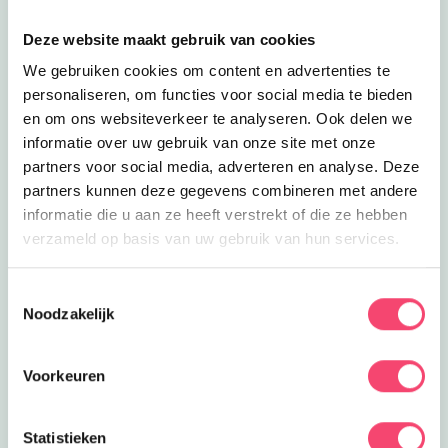
Deze website maakt gebruik van cookies
We gebruiken cookies om content en advertenties te
personaliseren, om functies voor social media te bieden
en om ons websiteverkeer te analyseren. Ook delen we
informatie over uw gebruik van onze site met onze
partners voor social media, adverteren en analyse. Deze
partners kunnen deze gegevens combineren met andere
informatie die u aan ze heeft verstrekt of die ze hebben
verzameld op basis van uw gebruik van hun services.
Toestemmingsselectie
Zomervakantie bij het NMM
Noodzakelijk
Klaar voor actie? In de zomervakantie zijn er extra veel
stoere activiteiten voor kids bij het Nationaal Militair
Voorkeuren
Museum. Wie is het snelste op de stormbaan? Rijd zelf
in een mini-jeep of mini-quad en meer!
Statistieken
Bekijk het aanbod