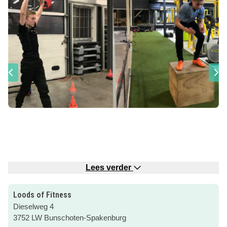
Lees verder
Loods of Fitness
is een grote sportloods aan de rand van
Loods of Fitness
Bunschoten waar je terecht kunt voor
verschillende
Dieselweg 4
indoor- en outdoorsporten
. Bootcamp, kickboksen,
3752 LW Bunschoten-Spakenburg