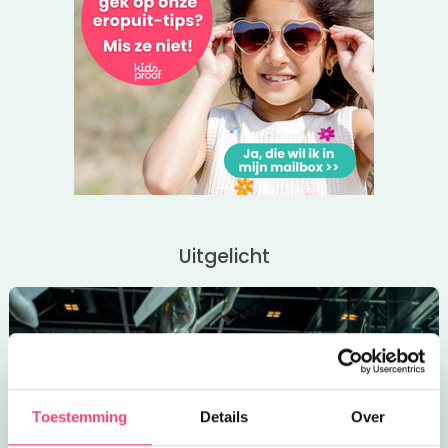
bij Loods of Fitness vrij trainen. De lessen zijn altijd onder
begeleiding.
Bij alle lessen bent je van harte welkom voor een
gratis
proefles
! Meer weten? Klik dan op de roze websitebutton.
Tip: Bij Loods of Fitness kun je ook je
kinderfeestje vieren
Uitgelicht
Toestemming
Details
Over