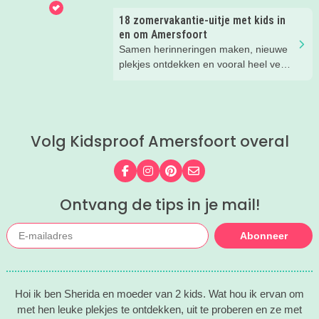
ze zo leuk vinden aan het NMM. ‘De
18 zomervakantie-uitje met kids in
mega coole vliegtuigen overal’, ‘de
en om Amersfoort
stormbaan buiten’, ‘de Xplore’ en het
Samen herinneringen maken, nieuwe
'zelf in een mini-jeep rijden’. Voor ons
plekjes ontdekken en vooral heel veel
dus alle reden om nog een keer te
plezier beleven. Deze zomervakantie
gaan!
zit vol leuke uitjes voor het hele gezin.
Van spetteren en spelen tot theater,
natuur en stoere activiteiten. Laat je
Volg Kidsproof Amersfoort overal
inspireren door deze leuke zomertips!.
Volg ons op Facebook
Volg ons op Instagram
Volg ons op Pinterest
Mail ons
Ontvang de tips in je mail!
Abonneer
Hoi ik ben Sherida en moeder van 2 kids. Wat hou ik ervan om
met hen leuke plekjes te ontdekken, uit te proberen en ze met