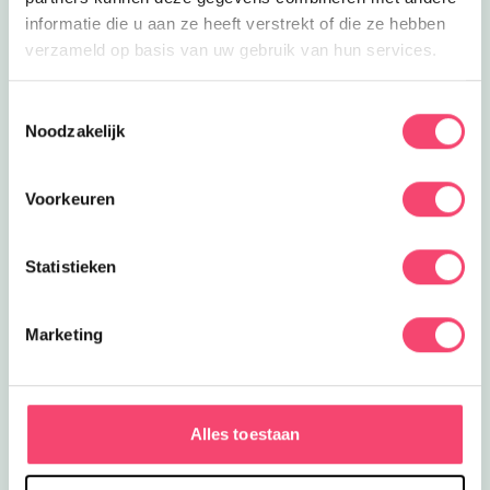
informatie die u aan ze heeft verstrekt of die ze hebben
verzameld op basis van uw gebruik van hun services.
Toestemmingsselectie
Noodzakelijk
Voorkeuren
Statistieken
Marketing
Zomervakantie bij het NMM
Klaar voor actie? In de zomervakantie zijn er extra veel
stoere activiteiten voor kids bij het Nationaal Militair
Alles toestaan
Museum. Wie is het snelste op de stormbaan? Rijd zelf
in een mini-jeep of mini-quad en meer!