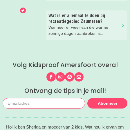
Veluwe, er is hier in de zomer ook
dus alle reden om nog een keer te
zoveel te beleven!
gaan!
Wat is er allemaal te doen bij
recreatiegebied Zeumeren?
Wanneer er weer van die warme
zonnige dagen aanbreken is
recreatiegebied Zeumeren bij ons
favoriet. Lekker afkoelen en zwemmen
met het hele gezin. Maar wist je dat
naast het zwemmen er nog veel te
Volg Kidsproof Amersfoort overal
beleven is in dit groenrijke gebied van
Leisurelands? Wij delen onze favoriete
tips.
Volg ons op Facebook
Volg ons op Instagram
Volg ons op Pinterest
Mail ons
Ontvang de tips in je mail!
Abonneer
Hoi ik ben Sherida en moeder van 2 kids. Wat hou ik ervan om