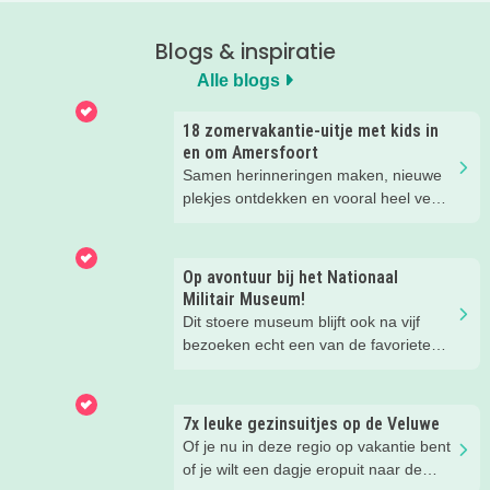
Blogs & inspiratie
Alle blogs
18 zomervakantie-uitje met kids in
en om Amersfoort
Samen herinneringen maken, nieuwe
plekjes ontdekken en vooral heel veel
plezier beleven. Deze zomervakantie
zit vol leuke uitjes voor het hele gezin.
Van spetteren en spelen tot theater,
Op avontuur bij het Nationaal
natuur en stoere activiteiten. Laat je
Militair Museum!
inspireren door deze leuke zomertips!.
Dit stoere museum blijft ook na vijf
bezoeken echt een van de favoriete
musea van onze kinderen. Een goede
reden om de kids eens te vragen wat
ze zo leuk vinden aan het NMM. ‘De
7x leuke gezinsuitjes op de Veluwe
mega coole vliegtuigen overal’, ‘de
Of je nu in deze regio op vakantie bent
stormbaan buiten’, ‘de Xplore’ en het
of je wilt een dagje eropuit naar de
'zelf in een mini-jeep rijden’. Voor ons