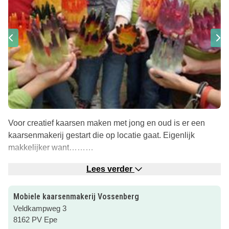
Voor creatief kaarsen maken met jong en oud is er een
kaarsenmakerij gestart die op locatie gaat. Eigenlijk
makkelijker want………
….geen vervoer nodig bij kinderpartijtjes. Scholen hoeven
Lees verder
geen touringcar te huren voor het vervoer van groepen of
indien op de fiets geen risico’s meer lopen in het drukke
Mobiele kaarsenmakerij Vossenberg
verkeer, want voor een originele en vooral een creatieve
Veldkampweg 3
activiteit komen ze bij je op locatie!
8162 PV Epe