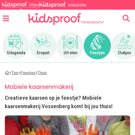
Amersfoort
Menu
Ga naar Uitagenda
Ga naar Eropuit
Ga naar Uit eten
Ga naar Feestjes
Ga n
Uitagenda
Eropuit
Uit eten
Feestjes
Clubjes
Tips
Feestjes
Thuis
Mobiele kaarsenmakerij
Creatieve kaarsen op je feestje? Mobiele
kaarsenmakerij Vossenberg komt bij jou thuis!