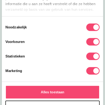
informatie die u aan ze heeft verstrekt of die ze hebben
verzameld op basis van uw gebruik van hun services.
Toestemmingsselectie
Noodzakelijk
Voorkeuren
Statistieken
Marketing
Zomervakantie bij het NMM
Klaar voor actie? In de zomervakantie zijn er extra veel
Alles toestaan
stoere activiteiten voor kids bij het Nationaal Militair
Museum. Wie is het snelste op de stormbaan? Rijd zelf