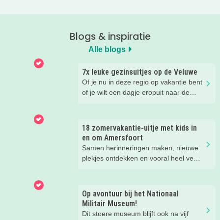
Blogs & inspiratie
Alle blogs
7x leuke gezinsuitjes op de Veluwe
Of je nu in deze regio op vakantie bent
of je wilt een dagje eropuit naar de
Veluwe, er is hier in de zomer ook
zoveel te beleven!
18 zomervakantie-uitje met kids in
en om Amersfoort
Samen herinneringen maken, nieuwe
plekjes ontdekken en vooral heel veel
plezier beleven. Deze zomervakantie
zit vol leuke uitjes voor het hele gezin.
Van spetteren en spelen tot theater,
Op avontuur bij het Nationaal
natuur en stoere activiteiten. Laat je
Militair Museum!
inspireren door deze leuke zomertips!.
Dit stoere museum blijft ook na vijf