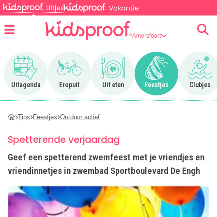
Amersfoort
Menu
Ga naar Uitagenda
Ga naar Eropuit
Ga naar Uit eten
Ga naar Feestjes
Ga n
Uitagenda
Eropuit
Uit eten
Feestjes
Clubjes
Tips
Feestjes
Outdoor actief
Spetterende verjaardag
Geef een spetterend zwemfeest met je vriendjes en
vriendinnetjes in zwembad Sportboulevard De Engh