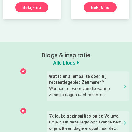
Bekijk nu
Bekijk nu
Blogs & inspiratie
Alle blogs
Wat is er allemaal te doen bij
recreatiegebied Zeumeren?
Wanneer er weer van die warme
zonnige dagen aanbreken is
recreatiegebied Zeumeren bij ons
favoriet. Lekker afkoelen en zwemmen
met het hele gezin. Maar wist je dat
7x leuke gezinsuitjes op de Veluwe
naast het zwemmen er nog veel te
Of je nu in deze regio op vakantie bent
beleven is in dit groenrijke gebied van
of je wilt een dagje eropuit naar de
Leisurelands? Wij delen onze favoriete