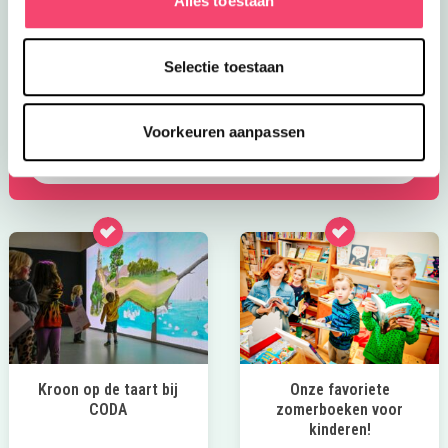
Alles toestaan
Zomervakantie bij het NMM
Klaar voor actie? In de zomervakantie zijn er extra veel
Selectie toestaan
stoere activiteiten voor kids bij het Nationaal Militair
Museum. Wie is het snelste op de stormbaan? Rijd zelf
in een mini-jeep of mini-quad en meer!
Voorkeuren aanpassen
Bekijk het aanbod
Kroon op de taart bij
Onze favoriete
CODA
zomerboeken voor
kinderen!