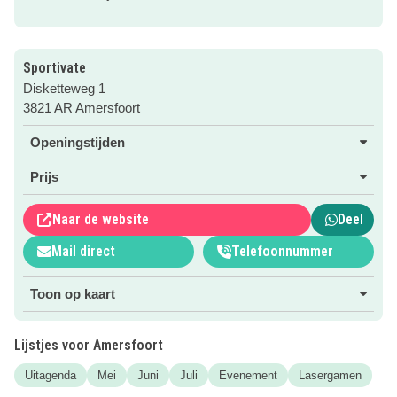
12:00 tot 17:00. Vergeet vooral zelf niet wat lekkers te eten
en te drinken mee te nemen!
Ben jij ook bij de Sunday Funday? Meld je dan aan via de
Sportivate
roze button.
Disketteweg 1
3821 AR Amersfoort
Wist je dat Sportivate ook
hele leuke kinderfeestjes
organiseert?
Openingstijden
Prijs
Naar de website
Deel
Mail direct
Telefoonnummer
Toon op kaart
Lijstjes voor Amersfoort
Uitagenda
Mei
Juni
Juli
Evenement
Lasergamen