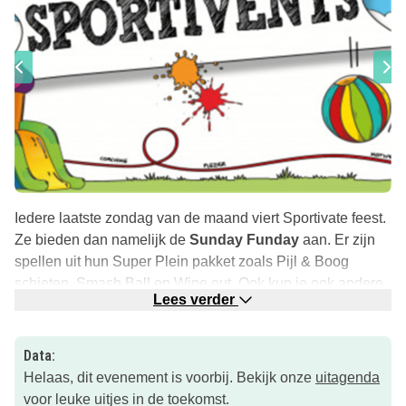
Iedere laatste zondag van de maand viert Sportivate feest.
Ze bieden dan namelijk de
Sunday Funday
aan. Er zijn
spellen uit hun Super Plein pakket zoals Pijl & Boog
schieten, Smash Ball en Wipe out. Ook kun je ook andere,
Lees verder
avontuurlijke activiteiten doen zoals lasergamen, capture
the flag, jachtseizoen en levend stratego.
Data:
Op sommige zondagen zijn er zelfs
luchtkussens
en
Helaas, dit evenement is voorbij. Bekijk onze
uitagenda
stormbanen
aanwezig! De Sunday Fundays zijn van
voor leuke uitjes in de toekomst.