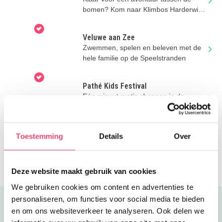
bomen? Kom naar Klimbos Harderwijk,
hét familieklimbos op de Veluwe
Veluwe aan Zee
Zwemmen, spelen en beleven met de
hele familie op de Speelstranden
Pathé Kids Festival
Eén minuut gratis shoppen in de
speelgoedwinkel? Je maakt er kans op
na je bioscoopbezoek deze zomer!
Future Village Festival
Toestemming
Details
Over
Sluit de zomer af met het Future
Village Festival in het Bosspot
Openluchttheater Amersfoort.
Deze website maakt gebruik van cookies
We gebruiken cookies om content en advertenties te
personaliseren, om functies voor social media te bieden
Uitgelicht
en om ons websiteverkeer te analyseren. Ook delen we