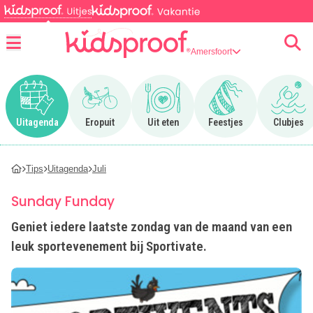
Amersfoort
Menu
Ga naar Uitagenda
Ga naar Eropuit
Ga naar Uit eten
Ga naar Feestjes
Ga n
Uitagenda
Eropuit
Uit eten
Feestjes
Clubjes
Tips
Uitagenda
Juli
Sunday Funday
Geniet iedere laatste zondag van de maand van een
leuk sportevenement bij Sportivate.