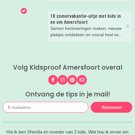
recreatiegebied Zeumeren bij ons
favoriet. Lekker afkoelen en zwemmen
met het hele gezin. Maar wist je dat
18 zomervakantie-uitje met kids in
naast het zwemmen er nog veel te
en om Amersfoort
beleven is in dit groenrijke gebied van
Samen herinneringen maken, nieuwe
Leisurelands? Wij delen onze favoriete
plekjes ontdekken en vooral heel veel
tips.
plezier beleven. Deze zomervakantie
zit vol leuke uitjes voor het hele gezin.
Van spetteren en spelen tot theater,
natuur en stoere activiteiten. Laat je
Volg Kidsproof Amersfoort overal
inspireren door deze leuke zomertips!.
Volg ons op Facebook
Volg ons op Instagram
Volg ons op Pinterest
Mail ons
Ontvang de tips in je mail!
Abonneer
Hoi ik ben Sherida en moeder van 2 kids. Wat hou ik ervan om