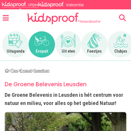
Amersfoort
Menu
Ga naar Uitagenda
Ga naar Eropuit
Ga naar Uit eten
Ga naar Feestjes
Ga n
Uitagenda
Eropuit
Uit eten
Feestjes
Clubjes
Tips
Eropuit
Speeltuin
De Groene Belevenis Leusden
De Groene Belevenis in Leusden is hét centrum voor
natuur en milieu, voor alles op het gebied Natuur!