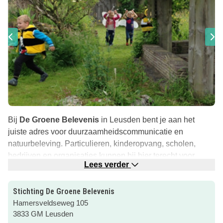
Bij
De Groene Belevenis
in Leusden bent je aan het
juiste adres voor duurzaamheidscommunicatie en
natuurbeleving. Particulieren, kinderopvang, scholen,
bedrijven en organisaties kunnen bij hier terecht voor
Lees verder
diverse natuurgerichte activiteiten.
Bezoek de uitnodigende en natuurlijke
Struintuin
voor
Stichting De Groene Belevenis
een onuitwisbare groene belevenis!
Hamersveldseweg 105
3833 GM Leusden
Wat hebben zij te bieden?