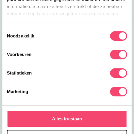
informatie die u aan ze heeft verstrekt of die ze hebben
verzameld op basis van uw gebruik van hun services.
Toestemmingsselectie
Noodzakelijk
Voorkeuren
Statistieken
Marketing
Zomervakantie bij het NMM
Klaar voor actie? In de zomervakantie zijn er extra veel
stoere activiteiten voor kids bij het Nationaal Militair
Alles toestaan
Museum. Wie is het snelste op de stormbaan? Rijd zelf
in een mini-jeep of mini-quad en meer!