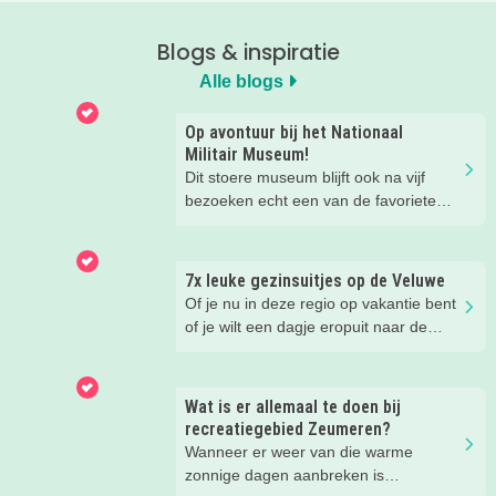
Blogs & inspiratie
Alle blogs
Op avontuur bij het Nationaal
Militair Museum!
Dit stoere museum blijft ook na vijf
bezoeken echt een van de favoriete
musea van onze kinderen. Een goede
reden om de kids eens te vragen wat
ze zo leuk vinden aan het NMM. ‘De
7x leuke gezinsuitjes op de Veluwe
mega coole vliegtuigen overal’, ‘de
Of je nu in deze regio op vakantie bent
stormbaan buiten’, ‘de Xplore’ en het
of je wilt een dagje eropuit naar de
'zelf in een mini-jeep rijden’. Voor ons
Veluwe, er is hier in de zomer ook
dus alle reden om nog een keer te
zoveel te beleven!
gaan!
Wat is er allemaal te doen bij
recreatiegebied Zeumeren?
Wanneer er weer van die warme
zonnige dagen aanbreken is