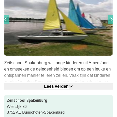
Zeilschool Spakenburg wil jonge kinderen uit Amersfoort
en omstreken de gelegenheid bieden om op een leuke en
ontspannen manier te leren zeilen. Vaak zijn dat kinderen
zonder ‘zeilbloed’ voor wie (en wiens ouders) de stap naar
Lees verder
de zeilkampen nog te groot is. De zeilschool is dankzij de
vrijwilligers goedkoop en ontspannen, met veel
Zeilschool Spakenburg
betrokkenheid van de kinderen en hun ouders om samen
Westdijk 36
alles voor elkaar te krijgen.
3752 AE Bunschoten-Spakenburg