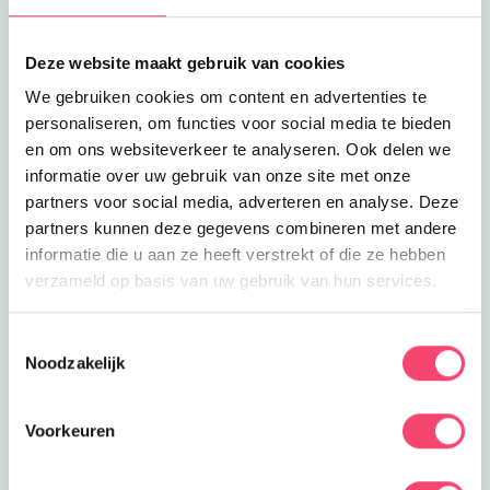
Deze website maakt gebruik van cookies
We gebruiken cookies om content en advertenties te
personaliseren, om functies voor social media te bieden
en om ons websiteverkeer te analyseren. Ook delen we
informatie over uw gebruik van onze site met onze
partners voor social media, adverteren en analyse. Deze
partners kunnen deze gegevens combineren met andere
informatie die u aan ze heeft verstrekt of die ze hebben
verzameld op basis van uw gebruik van hun services.
Zomervakantie bij het NMM
Toestemmingsselectie
Noodzakelijk
Klaar voor actie? In de zomervakantie zijn er extra veel
stoere activiteiten voor kids bij het Nationaal Militair
Museum. Wie is het snelste op de stormbaan? Rijd zelf
Voorkeuren
in een mini-jeep of mini-quad en meer!
Bekijk het aanbod