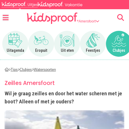
Amersfoort
Menu
Ga naar Uitagenda
Ga naar Eropuit
Ga naar Uit eten
Ga naar Feestjes
Ga n
Uitagenda
Eropuit
Uit eten
Feestjes
Clubjes
Tips
Clubjes
Watersporten
Zeilles Amersfoort
Wil je graag zeilles en door het water scheren met je
boot? Alleen of met je ouders?