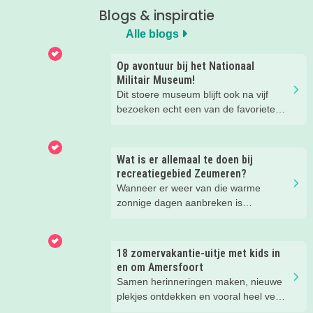
Blogs & inspiratie
Alle blogs
Op avontuur bij het Nationaal
Militair Museum!
Dit stoere museum blijft ook na vijf
bezoeken echt een van de favoriete
musea van onze kinderen. Een goede
reden om de kids eens te vragen wat
ze zo leuk vinden aan het NMM. ‘De
Wat is er allemaal te doen bij
mega coole vliegtuigen overal’, ‘de
recreatiegebied Zeumeren?
stormbaan buiten’, ‘de Xplore’ en het
Wanneer er weer van die warme
'zelf in een mini-jeep rijden’. Voor ons
zonnige dagen aanbreken is
dus alle reden om nog een keer te
recreatiegebied Zeumeren bij ons
gaan!
favoriet. Lekker afkoelen en zwemmen
met het hele gezin. Maar wist je dat
18 zomervakantie-uitje met kids in
naast het zwemmen er nog veel te
en om Amersfoort
beleven is in dit groenrijke gebied van
Samen herinneringen maken, nieuwe
Leisurelands? Wij delen onze favoriete
plekjes ontdekken en vooral heel veel
tips.
plezier beleven. Deze zomervakantie