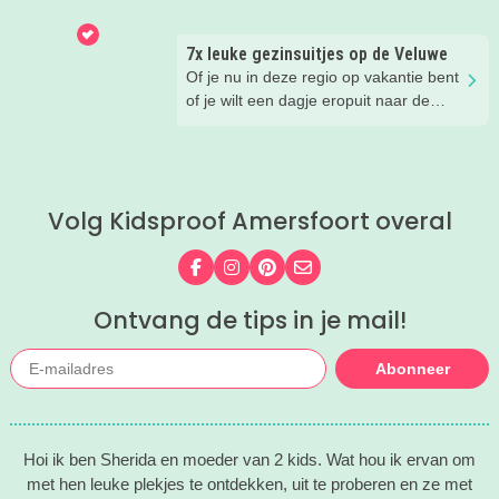
zit vol leuke uitjes voor het hele gezin.
Van spetteren en spelen tot theater,
7x leuke gezinsuitjes op de Veluwe
natuur en stoere activiteiten. Laat je
Of je nu in deze regio op vakantie bent
inspireren door deze leuke zomertips!.
of je wilt een dagje eropuit naar de
Veluwe, er is hier in de zomer ook
zoveel te beleven!
Volg Kidsproof Amersfoort overal
Volg ons op Facebook
Volg ons op Instagram
Volg ons op Pinterest
Mail ons
Ontvang de tips in je mail!
Abonneer
Hoi ik ben Sherida en moeder van 2 kids. Wat hou ik ervan om
met hen leuke plekjes te ontdekken, uit te proberen en ze met