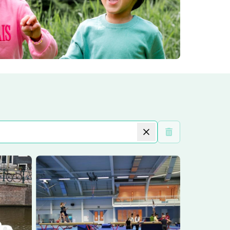
Wis filters
grachten
Lees meer
Turnz Gymnastics Amsterdam