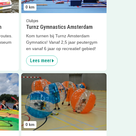
0
km
Clubjes
n
Turnz Gymnastics Amsterdam
routes.
Kom turnen bij Turnz Amsterdam
museum
Gymnatics! Vanaf 2,5 jaar peutergym
en vanaf 6 jaar op recreatief gebied!
Lees meer
stjes
Lees meer
Sportieve indoor feestjes
0
km