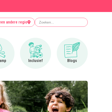
Zoeken
een andere regio
Ga naar Op kamp
Ga naar Inclusief
Ga naar Blogs
amp
Inclusief
Blogs