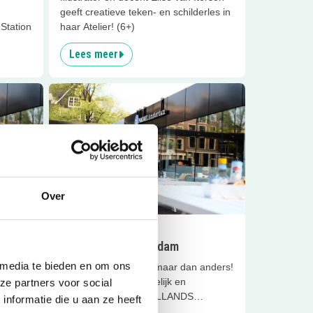
geeft creatieve teken- en schilderles in
 Station
haar Atelier! (6+)
Lees meer
am feestje
Lees meer
PANCAKES Amsterdam
Sluiten
Over
0
km
Uit eten
tje
PANCAKES Amsterdam
 media te bieden en om ons
Pannenkoeken eten, maar dan anders!
In een fris, kindvriendelijk en
ze partners voor social
inspirerend nieuw HOLLANDS
nformatie die u aan ze heeft
interieur.