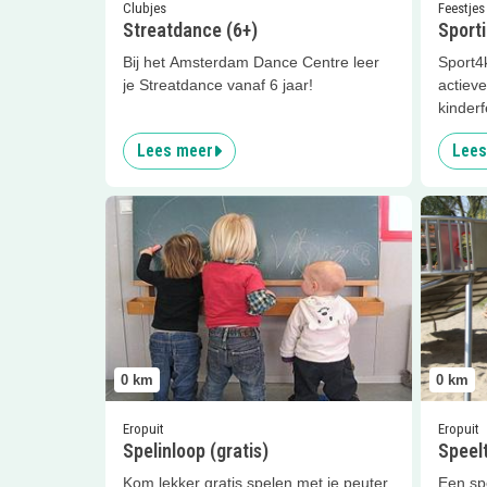
Clubjes
Feestjes
Streatdance (6+)
Sporti
Bij het Amsterdam Dance Centre leer
Sport4k
je Streatdance vanaf 6 jaar!
actieve
kinderf
Lees meer
Lees
Lees meer
Spelinloop (gratis)
Lees me
0
km
0
km
Eropuit
Eropuit
Spelinloop (gratis)
Speel
Kom lekker gratis spelen met je peuter
Een spe