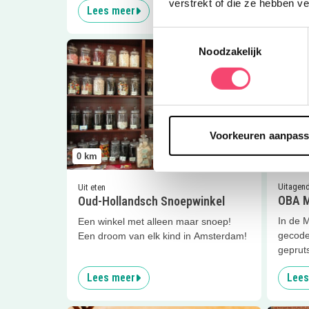
verstrekt of die ze hebben v
Lees meer
Lees
Toestemmingsselectie
Lees meer
Oud-Hollandsch Snoepwinkel
Lees me
Noodzakelijk
Voorkeuren aanpas
0
km
0
km
Uitagen
Uit eten
OBA M
Oud-Hollandsch Snoepwinkel
In de 
Een winkel met alleen maar snoep!
gecode
Een droom van elk kind in Amsterdam!
geprut
Lees meer
Lees