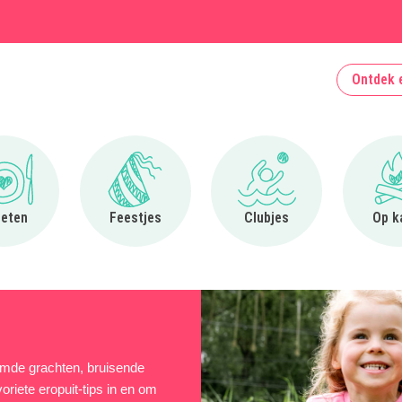
Ontdek 
Ga naar Uit eten
Ga naar Feestjes
Ga naar Clubjes
 eten
Feestjes
Clubjes
Op k
emde grachten, bruisende
riete eropuit-tips in en om