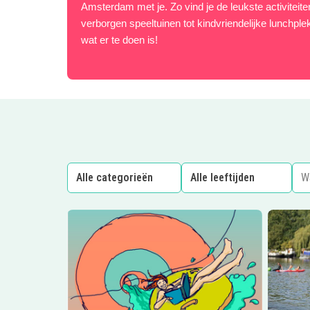
Amsterdam met je. Zo vind je de leukste activiteite
verborgen speeltuinen tot kindvriendelijke lunchple
wat er te doen is!
Lees meer
ZomerAcademie
Lees me