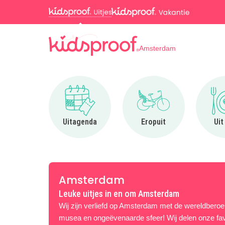
Amsterdam
Ga naar Uitagenda
Ga naar Eropuit
Uitagenda
Eropuit
Uit
Amsterdam
Leuke uitjes in en om Amsterdam
Wij zijn verliefd op Amsterdam met de wereldbero
musea en ongeëvenaarde sfeer! Wij delen onze favo