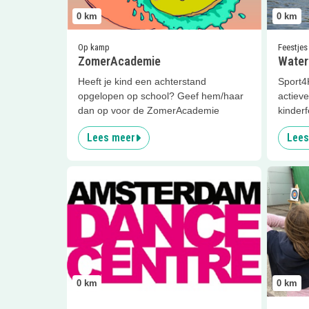
0
km
0
km
Op kamp
Feestjes
ZomerAcademie
Water
Heeft je kind een achterstand
Sport4K
opgelopen op school? Geef hem/haar
actieve
dan op voor de ZomerAcademie
kinderf
Lees meer
Lees
Lees meer
Streatdance (6+)
Lees me
0
km
0
km