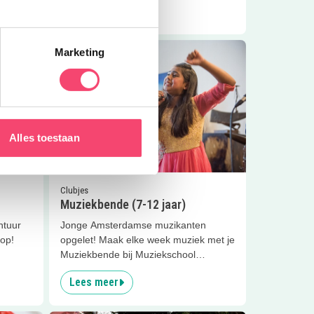
Lees meer
licht
Lees meer
Muziekbende (7-12 jaar)
Marketing
Alles toestaan
0
km
Clubjes
Muziekbende (7-12 jaar)
ntuur
Jonge Amsterdamse muzikanten
oop!
opgelet! Maak elke week muziek met je
Muziekbende bij Muziekschool
Amsterdam
Lees meer