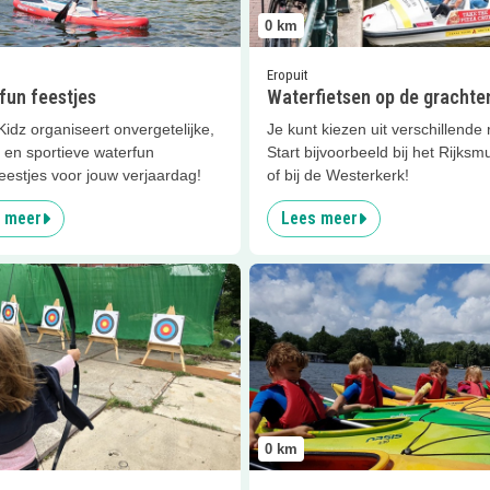
0
km
Eropuit
fun feestjes
Waterfietsen op de grachte
idz organiseert onvergetelijke,
Je kunt kiezen uit verschillende 
 en sportieve waterfun
Start bijvoorbeeld bij het Rijks
eestjes voor jouw verjaardag!
of bij de Westerkerk!
 meer
Lees meer
er
Sportieve outdoor feestjes
Lees meer
Sportieve kinderfee
0
km