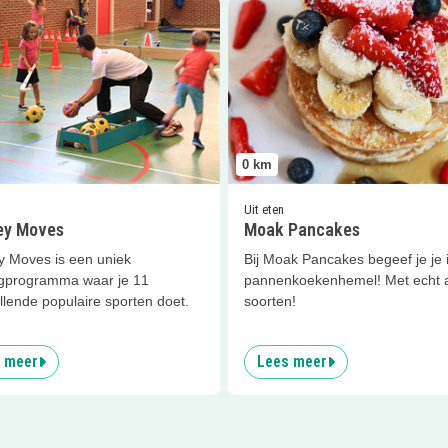
er
Monkey Moves
Lees meer
Moak Pancakes
0
km
Uit eten
y Moves
Moak Pancakes
 Moves is een uniek
Bij Moak Pancakes begeef je je 
programma waar je 11
pannenkoekenhemel! Met echt a
llende populaire sporten doet.
soorten!
 meer
Lees meer