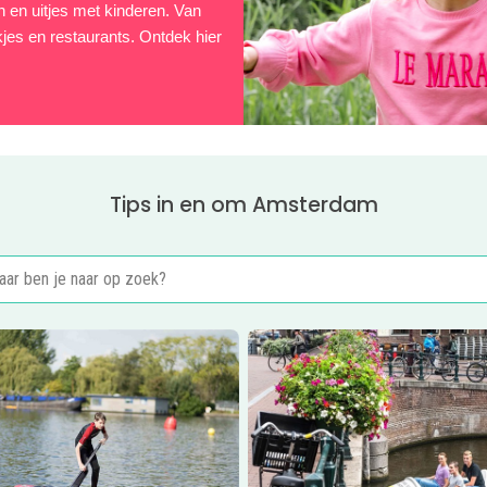
n en uitjes met kinderen. Van
kjes en restaurants. Ontdek hier
Tips in en om Amsterdam
er
Waterfun feestjes
Lees meer
Waterfietsen op de 