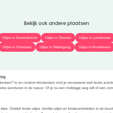
Bekijk ook andere plaatsen
Uitjes in Duivendrecht
Uitjes in Diemen
Uitjes in Landsmeer
Uitjes in Oostzaan
Uitjes in Watergang
Uitjes in Amstelveen
ving
terdam? In en rondom Amsterdam vind je verrassend veel leuke activite
ine avonturen in de natuur. Of je nu een middagje weg wilt of een comple
dee. Ontdek leuke uitjes, familie-uitjes en kinderactiviteiten in de buu