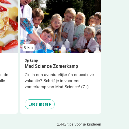
Lees meer
Mad Science Zomerkamp
0
km
Op kamp
Mad Science Zomerkamp
in de
Zin in een avontuurlijke én educatieve
lle
vakantie? Schrijf je in voor een
zomerkamp van Mad Science! (7+)
Lees meer
1.442 tips voor je kinderen