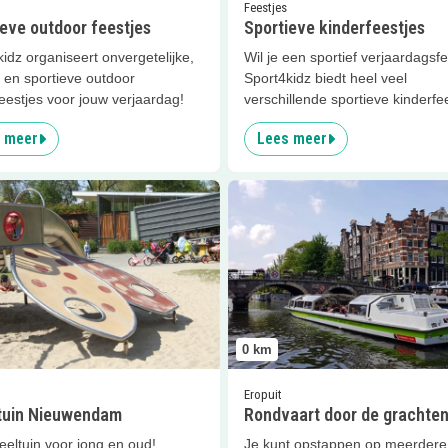
Feestjes
eve outdoor feestjes
Sportieve kinderfeestjes
idz organiseert onvergetelijke,
Wil je een sportief verjaardagsf
 en sportieve outdoor
Sport4kidz biedt heel veel
eestjes voor jouw verjaardag!
verschillende sportieve kinderfe
 meer
Lees meer
er
Speeltuin Nieuwendam
Lees meer
Rondvaart door de 
0
km
Eropuit
tuin Nieuwendam
Rondvaart door de grachte
eltuin voor jong en oud!
Je kunt opstappen op meerdere