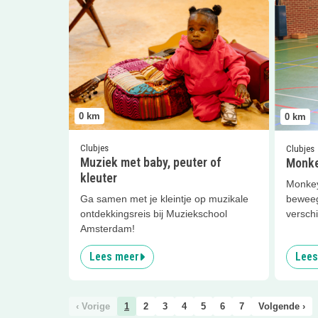
Lees meer
Muziek met baby, peuter of kleuter
Lees me
0
km
0
km
Clubjes
Clubjes
Muziek met baby, peuter of
Monke
kleuter
Monkey
beweeg
Ga samen met je kleintje op muzikale
verschi
ontdekkingsreis bij Muziekschool
Amsterdam!
Lees meer
Lees
‹ Vorige
1
2
3
4
5
6
7
Volgende ›