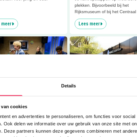
plekken. Bijvoorbeeld bij het
Rijksmuseum of bij het Centraal
 meer
Lees meer
er
Popband Amsterdam
Lees meer
PANCAKES Amsterd
Details
0
km
Feestjes
 van cookies
nd Amsterdam
PANCAKES Amsterdam fees
ent en advertenties te personaliseren, om functies voor social
leren zingen of spelen in een
Vier je verjaardag in PANCAKES
popband? Dan is deze les iets
Amsterdam!
. Ook delen we informatie over uw gebruik van onze site met on
u! (12- 16 jaar)
e. Deze partners kunnen deze gegevens combineren met andere i