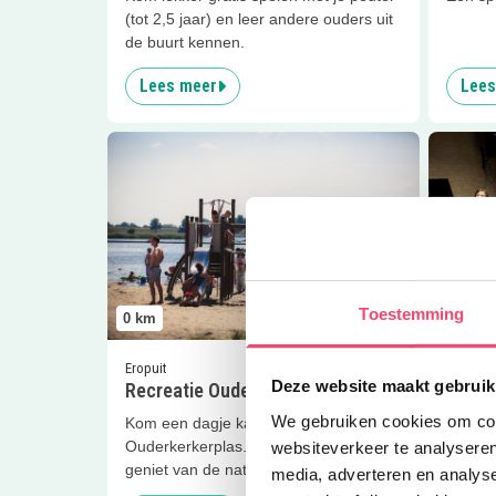
(tot 2,5 jaar) en leer andere ouders uit
de buurt kennen.
Lees meer
Lees
Lees meer
Recreatie Ouderkerkerplas
Lees me
Toestemming
0
km
0
km
Eropuit
Clubjes
Deze website maakt gebruik
Recreatie Ouderkerkerplas
Popba
We gebruiken cookies om cont
Kom een dagje kamperen bij de
Wil je 
Ouderkerkerplas. Zwem, surf, duik, en
echte 
websiteverkeer te analyseren
geniet van de natuur!
voor jo
media, adverteren en analys