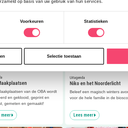
erzameld op basis van uw gebruik van hun services.
 meer
Lees meer
er
OBA Maakplaatsen
Lees meer
Niko en het Noorder
Voorkeuren
Statistieken
Doe mee en maak kans op één van de 5 gezinstickets voor
sen
Selectie toestaan
Kasteel de Haar!
0
km
Ja, ik wil winnen!
da
Uitagenda
aakplaatsen
Niko en het Noorderlicht
Maakplaatsen van de OBA wordt
Beleef een magisch winters avo
erd en geklooid, geprint en
voor de hele familie in de biosc
st, gemeten en gemaakt!
 meer
Lees meer