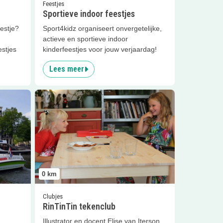
Feestjes
Sportieve indoor feestjes
eestje?
Sport4kidz organiseert onvergetelijke,
actieve en sportieve indoor
estjes
kinderfeestjes voor jouw verjaardag!
Lees meer
grachten
Lees meer
RinTinTin tekenclub
0
km
Clubjes
n
RinTinTin tekenclub
Illustrator en docent Elise van Iterson