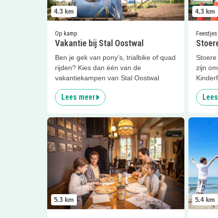
4.3
km
4.3
km
Op kamp
Feestjes
Vakantie bij Stal Oostwal
Stoere
Ben je gek van pony's, trialbike of quad
Stoere 
rijden? Kies dan één van de
zijn om
vakantiekampen van Stal Oostwal
Kinderf
Lees meer
Lees
Lees meer
De Witte Swaen
Lees me
5.3
km
5.4
km