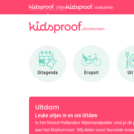
Amsterdam
Ga naar Uitagenda
Ga naar Eropuit
Uitagenda
Eropuit
Uit
Uitdam
Leuke uitjes in en om Uitdam
In het Noord-Hollandse Waterlandpolder vind je dit 
aan het Markermeer. Wij delen onze favoriete eropu