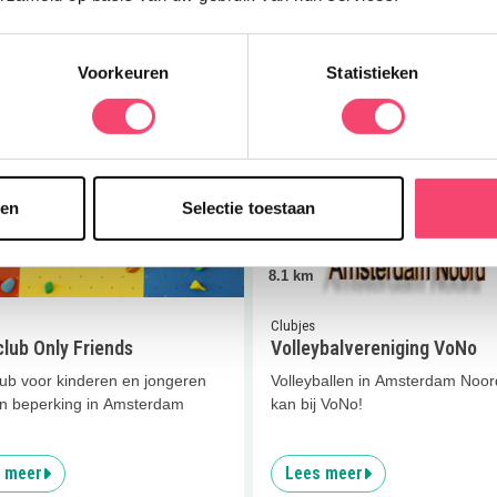
 meer
Lees meer
Voorkeuren
Statistieken
er
Sportclub Only Friends
Lees meer
Volleybalverenigin
Doe mee en maak kans op één van de 5 gezinstickets voor
sen
Selectie toestaan
Kasteel de Haar!
Ja, ik wil winnen!
8.1
km
Clubjes
lub Only Friends
Volleybalvereniging VoNo
lub voor kinderen en jongeren
Volleyballen in Amsterdam Noor
n beperking in Amsterdam
kan bij VoNo!
 meer
Lees meer