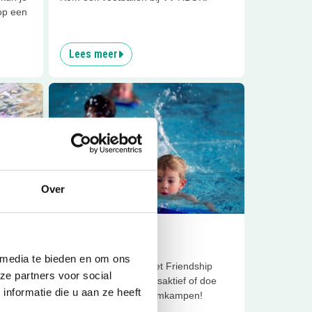
op een
Lees meer
rdam
Lees meer
Kids Aktief Aqua
Sluiten
Over
8
km
Clubjes
Kids Aktief Aqua
 media te bieden en om ons
 je
Volg zwemlessen in het Friendship
ze partners voor social
veel
Sports Centre met Kidsaktief of doe
nformatie die u aan ze heeft
mee aan de turbozwemkampen!