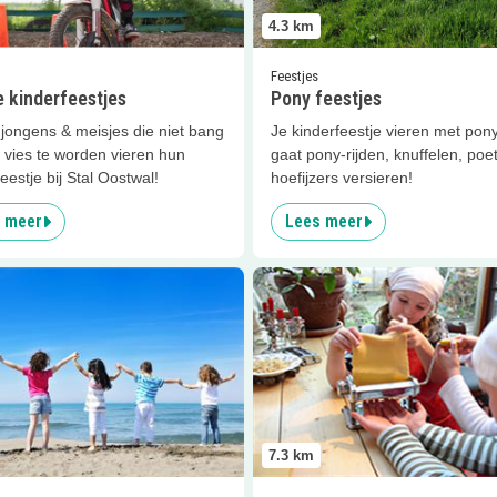
4.3
km
Feestjes
 kinderfeestjes
Pony feestjes
jongens & meisjes die niet bang
Je kinderfeestje vieren met pony
 vies te worden vieren hun
gaat pony-rijden, knuffelen, poe
eestje bij Stal Oostwal!
hoefijzers versieren!
 meer
Lees meer
er
W.S.V. De Doordrijvers
Lees meer
Kinderkookcafé 
7.3
km