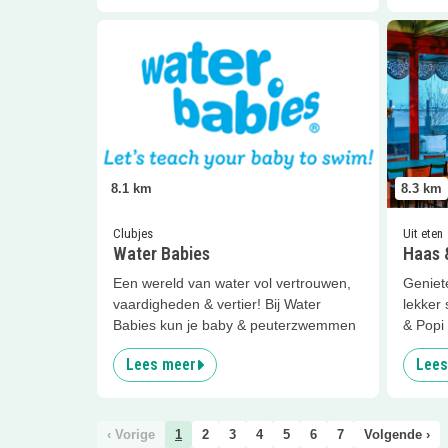
Lees meer
Water Babies
Lees me
8.1
km
8.3
km
Clubjes
Uit eten
Water Babies
Haas 
Een wereld van water vol vertrouwen,
Geniet
vaardigheden & vertier! Bij Water
lekker 
Babies kun je baby & peuterzwemmen
& Popi
Lees meer
Lees
‹ Vorige
1
2
3
4
5
6
7
Volgende ›