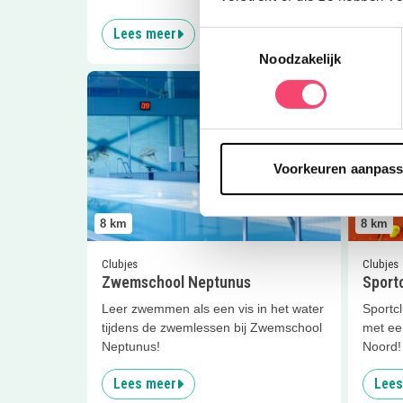
Lees meer
Lees
Toestemmingsselectie
Noodzakelijk
Lees meer
Zwemschool Neptunus
Lees me
Voorkeuren aanpas
8
km
8
km
Clubjes
Clubjes
Zwemschool Neptunus
Sportc
Leer zwemmen als een vis in het water
Sportc
tijdens de zwemlessen bij Zwemschool
met ee
Neptunus!
Noord!
Lees meer
Lees