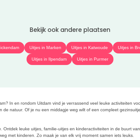
Bekijk ook andere plaatsen
nnickendam
Uitjes in Marken
Uitjes in Katwoude
Uitjes in B
Uitjes in Ilpendam
Uitjes in Purmer
am? In en rondom Uitdam vind je verrassend veel leuke activiteiten voor
de natuur. Of je nu een middagje weg wilt of een compleet gezinsuitje pl
. Ontdek leuke uitjes, familie-uitjes en kinderactiviteiten in de buurt va
 weg met kinderen. Zo maak je van elk vrij moment samen iets leuks.