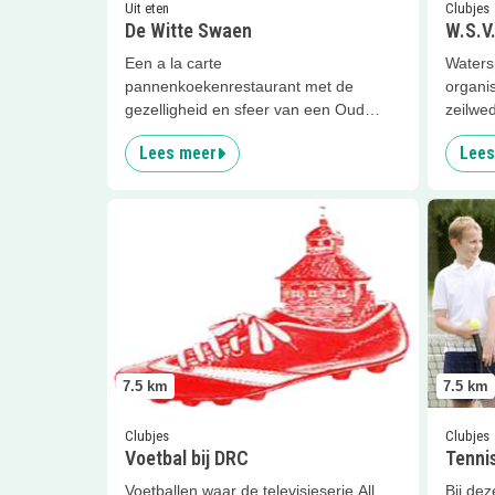
Uit eten
Clubjes
De Witte Swaen
W.S.V.
Een a la carte
Waters
pannenkoekenrestaurant met de
organis
gezelligheid en sfeer van een Oud
zeilwed
Hollandse huiskamer!
Lees meer
Lees
Lees meer
Voetbal bij DRC
Lees me
7.5
km
7.5
km
Clubjes
Clubjes
Voetbal bij DRC
Tennis
Voetballen waar de televisieserie All
Bij dez