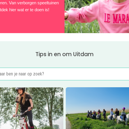
nderen. Van verborgen speeltuinen
tdek hier wat er te doen is!
Tips in en om Uitdam
er
Stoere kinderfeestjes
Lees meer
Pony feestjes