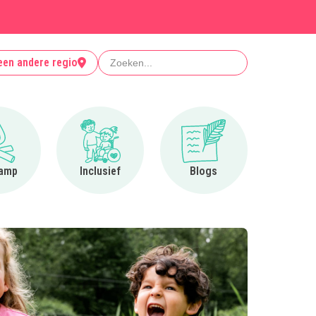
Zoeken
een andere regio
Ga naar Op kamp
Ga naar Inclusief
Ga naar Blogs
amp
Inclusief
Blogs