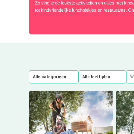
Zo vind je de leukste activiteiten en uitjes met ki
tot kindvriendelijke lunchplekjes en restaurants. On
Lees meer
Vakantie bij Stal Oostwal
Lees me