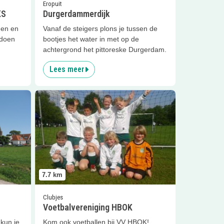
Eropuit
KS
Durgerdammerdijk
den en
Vanaf de steigers plons je tussen de
 doen
bootjes het water in met op de
achtergrond het pittoreske Durgerdam.
Lees meer
kkie
Lees meer
Voetbalvereniging HBOK
7.7
km
Clubjes
Voetbalvereniging HBOK
 kun je
Kom ook voetballen bij VV HBOK!