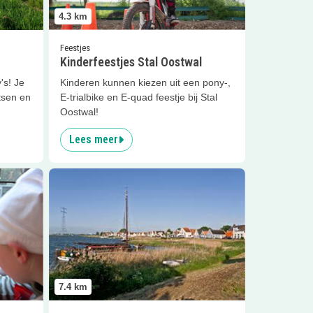
4.3
km
Feestjes
Kinderfeestjes Stal Oostwal
's! Je
Kinderen kunnen kiezen uit een pony-,
tsen en
E-trialbike en E-quad feestje bij Stal
Oostwal!
Lees meer
KINDERKOKS
Lees meer
Durgerdammerdijk
7.4
km