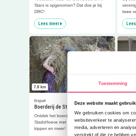
Stars is opgenomen? Dat doe je bij
verenig
DRC!
twee v
Lees meer
Lees
Lees meer
Boerderij de StadsHoeve
Lees me
Toestemming
7.8
km
8
km
Eropuit
Clubjes
Deze website maakt gebruik
Boerderij de StadsHoeve
Lekker
We gebruiken cookies om cont
Baller
Ontdek het boerderijleven op de
websiteverkeer te analyseren
StadsHoeve met lammetjes, zwijntjes,
Kun jij
media, adverteren en analys
kippen en meer!
gooien?
verstrekt of die ze hebben v
de Nort