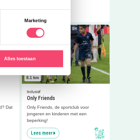
Lees meer
Marketing
g VoNo
Lees meer
Only Friends
Alles toestaan
8.1
km
Inclusief
Only Friends
d? Dat
Only Friends, de sportclub voor
jongeren en kinderen met een
beperking!
Lees meer