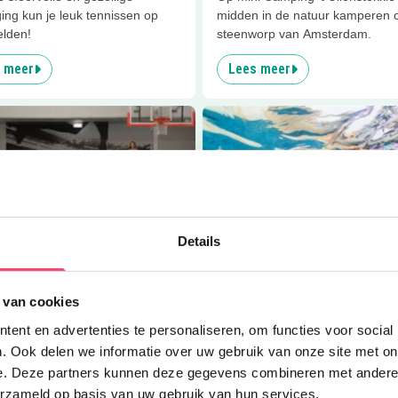
ing kun je leuk tennissen op
midden in de natuur kamperen 
elden!
steenworp van Amsterdam.
 meer
Lees meer
er
Lekker basketballen bij Northside Ballers
Lees meer
Zwemschool Amste
Details
8
km
Clubjes
 van cookies
 basketballen bij Northside
Zwemschool Amsterdam
ent en advertenties te personaliseren, om functies voor social
s
Bij Zwemschool Amsterdam krijg
. Ook delen we informatie over uw gebruik van onze site met on
zwemles in kleine groepjes met 
 dribbelen, dunken of heel goed
e. Deze partners kunnen deze gegevens combineren met andere i
individuele aandacht!
 Of wil je dit juist leren? Kom bij
erzameld op basis van uw gebruik van hun services.
hside Ballers