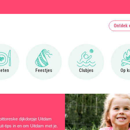
Ontdek 
Ga naar Uit eten
Ga naar Feestjes
Ga naar Clubjes
 eten
Feestjes
Clubjes
Op k
pittoreske dijkdorpje Uitdam
it-tips in en om Uitdam met je.