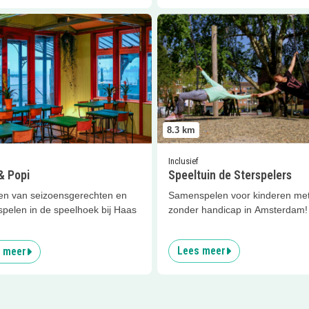
er
Haas &amp; Popi
Lees meer
Speeltuin de Stersp
8.3
km
Inclusief
& Popi
Speeltuin de Sterspelers
en van seizoensgerechten en
Samenspelen voor kinderen me
spelen in de speelhoek bij Haas
zonder handicap in Amsterdam!
Lees meer
 meer