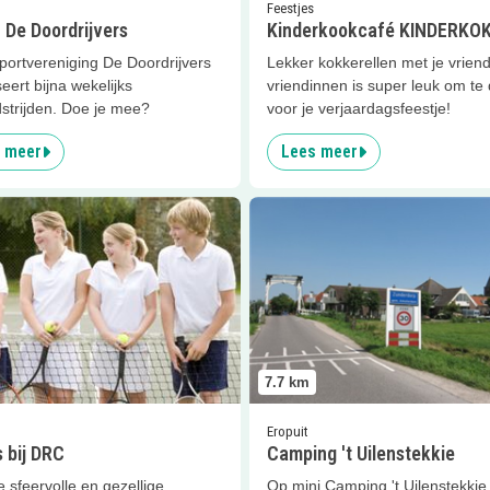
Feestjes
 De Doordrijvers
Kinderkookcafé KINDERKO
portvereniging De Doordrijvers
Lekker kokkerellen met je vrien
eert bijna wekelijks
vriendinnen is super leuk om te
strijden. Doe je mee?
voor je verjaardagsfeestje!
 meer
Lees meer
er
Tennis bij DRC
Lees meer
Camping 't Uilenste
7.7
km
Eropuit
 bij DRC
Camping 't Uilenstekkie
e sfeervolle en gezellige
Op mini Camping 't Uilenstekkie