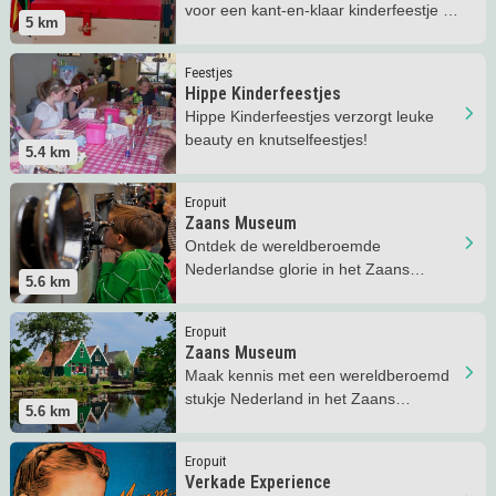
voor een kant-en-klaar kinderfeestje bij
5
km
jou thuis!
Lees meer
Hippe Kinderfeestjes
Feestjes
Hippe Kinderfeestjes
Hippe Kinderfeestjes verzorgt leuke
beauty en knutselfeestjes!
5.4
km
Lees meer
Zaans Museum
Eropuit
Zaans Museum
Ontdek de wereldberoemde
Nederlandse glorie in het Zaans
5.6
km
Museum in Zaandam!
Lees meer
Zaans Museum
Eropuit
Zaans Museum
Maak kennis met een wereldberoemd
stukje Nederland in het Zaans
5.6
km
Museum in Zaandam!
Lees meer
Verkade Experience
Eropuit
Verkade Experience