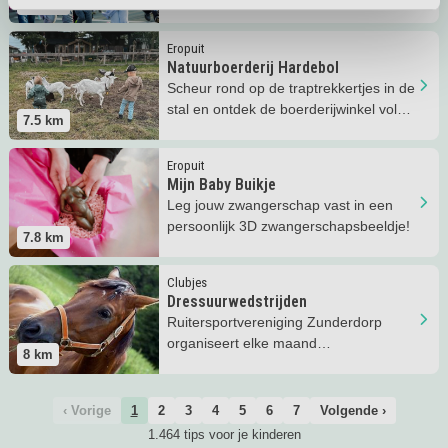
7.4
km
Lees meer
Natuurboerderij Hardebol
Eropuit
Natuurboerderij Hardebol
Scheur rond op de traptrekkertjes in de
stal en ontdek de boerderijwinkel vol
7.5
km
streekproducten!
Lees meer
Mijn Baby Buikje
Eropuit
Mijn Baby Buikje
Leg jouw zwangerschap vast in een
persoonlijk 3D zwangerschapsbeeldje!
7.8
km
Lees meer
Dressuurwedstrijden
Clubjes
Dressuurwedstrijden
Ruitersportvereniging Zunderdorp
organiseert elke maand
8
km
dressuurwedstrijden, iets voor jou? 6+
‹ Vorige
1
2
3
4
5
6
7
Volgende ›
1.464 tips voor je kinderen