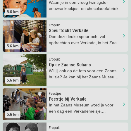
Waan je in een vroeg twintigste-
eeuwse koekjes- en chocoladefabriek
5.6
km
Lees meer
Speurtocht Verkade
Eropuit
Speurtocht Verkade
Doe deze leuke speurtocht vol
opdrachten over Verkade, in het Zaans
5.6
km
Museum
Lees meer
Op de Zaanse Schans
Eropuit
Op de Zaanse Schans
Wil jij ook op de foto voor een Zaans
huisje? Je kan bij het Zaans Museum
5.6
km
drie huisjes bezoeken!
Lees meer
Feestje bij Verkade
Feestjes
Feestje bij Verkade
In het Zaans Museum word je voor
één dag een Verkademeisje,
5.6
km
koekenbakker of cacao-expert!
Lees meer
Eigen chocoladewikkel maken
Eropuit