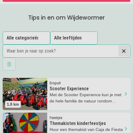
Tips in en om Wijdewormer
Wis filters
Lees meer
Scooter Experience
Eropuit
Scooter Experience
Met de Scooter Experience kun je met
de hele familie de natuur rondom
1.8
km
Amsterdam ontdekken!
Lees meer
Themakisten kinderfeestjes
Feestjes
Themakisten kinderfeestjes
Huur een themakist van Caja de Fiesta