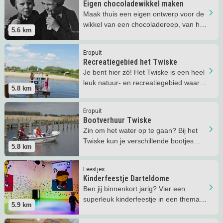
Eigen chocoladewikkel maken
Maak thuis een eigen ontwerp voor de
wikkel van een chocoladereep, van het
5.6
km
Zaans Museum!
Lees meer
Recreatiegebied het Twiske
Eropuit
Recreatiegebied het Twiske
Je bent hier zó! Het Twiske is een heel
leuk natuur- en recreatiegebied waar
5.8
km
je van alles kunt beleven!
Lees meer
Bootverhuur Twiske
Eropuit
Bootverhuur Twiske
Zin om het water op te gaan? Bij het
Twiske kun je verschillende bootjes
5.8
km
huren!
Lees meer
Kinderfeestje Darteldome
Feestjes
Kinderfeestje Darteldome
Ben jij binnenkort jarig? Vier een
superleuk kinderfeestje in een thema
5.9
km
naar keuze, bij Darteldome!