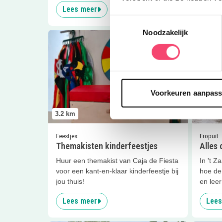
Lees meer
Lees
Toestemmingsselectie
Noodzakelijk
Lees meer
Themakisten kinderfeestjes
Lees me
Voorkeuren aanpas
3.2
km
3.2
km
Feestjes
Eropuit
Themakisten kinderfeestjes
Alles
Huur een themakist van Caja de Fiesta
In 't 
voor een kant-en-klaar kinderfeestje bij
hoe de 
jou thuis!
en leer
Lees meer
Lees