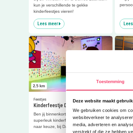
persoo
kun je verschillende te gekke
kinderfeestjes vieren!
Lees meer
Lees
Lees meer
Kinderfeestje Darteldome
Lees me
Toestemming
2.5
km
2.5
km
Feestjes
Eropuit
Deze website maakt gebruik
Kinderfeestje Darteldome
Darte
We gebruiken cookies om cont
Ben jij binnenkort jarig? Vier een
Kom lek
websiteverkeer te analyseren
superleuk kinderfeestje in een thema
een fee
media, adverteren en analys
naar keuze, bij Darteldome!
indoor
verstrekt of die ze hebben v