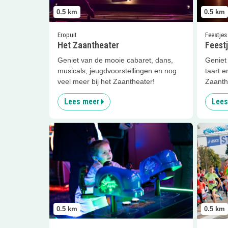
0.5
km
0.5
km
Eropuit
Feestjes
Het Zaantheater
Feestj
Geniet van de mooie cabaret, dans,
Geniet 
musicals, jeugdvoorstellingen en nog
taart e
veel meer bij het Zaantheater!
Zaanth
Lees meer
Lees
Lees meer
Arcade gamen met het gezin
Lees me
0.5
km
0.5
km