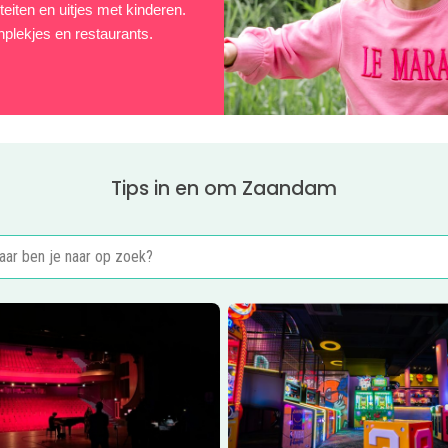
eiten en uitjes met kinderen.
hplekjes en restaurants.
Tips in en om Zaandam
er
Feestje in het Zaantheater
Lees meer
Stickx Arcade