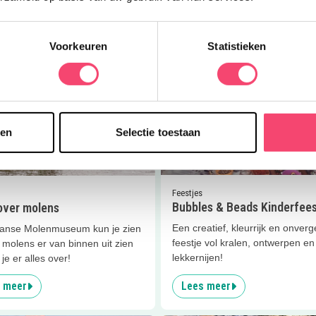
 meer
Lees meer
Voorkeuren
Statistieken
er
Alles over molens
Lees meer
Bubbles &amp; Bead
Doe mee en maak kans op één van de 5 gezinstickets voor
sen
Selectie toestaan
Kasteel de Haar!
3.4
km
Ja, ik wil winnen!
Feestjes
Bubbles & Beads Kinderfees
 over molens
Een creatief, kleurrijk en onverge
Zaanse Molenmuseum kun je zien
feestje vol kralen, ontwerpen en
molens er van binnen uit zien
lekkernijen!
 je er alles over!
 meer
Lees meer