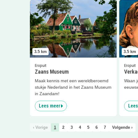
Lees meer
Zaans Museum
Lees me
3.5
km
3.5
km
Eropuit
Eropuit
Zaans Museum
Verka
Maak kennis met een wereldberoemd
Waan je
stukje Nederland in het Zaans Museum
eeuwse
in Zaandam!
Lees meer
Lees
‹ Vorige
1
2
3
4
5
6
7
Volgende ›