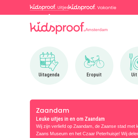
Amsterdam
Ga naar Uitagenda
Ga naar Eropuit
Uitagenda
Eropuit
Uit
Zaandam
Leuke uitjes in en om Zaandam
Wij zijn verliefd op Zaandam, de Zaanse stad met kl
Zaans Museum en het Czaar Peterhuisje! Wij delen o