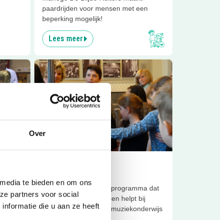
paardrijden voor mensen met een
beperking mogelijk!
Lees meer
 Zaanstad
Lees meer
Connect2Music
Sluiten
Over
3
km
Inclusief
Connect2Music
ad
 media te bieden en om ons
Connect2music is het programma dat
n de
ze partners voor social
blinden en slechtzienden helpt bij
 kunt
nformatie die u aan ze heeft
muziekbeoefening en muziekonderwijs