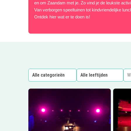
en om Zaandam met je. Zo vind je de leukste activit
Van verborgen speeltuinen tot kindvriendelijke lunc
Ontdek hier wat er te doen is!
Lees meer
Het Zaantheater
Lees me