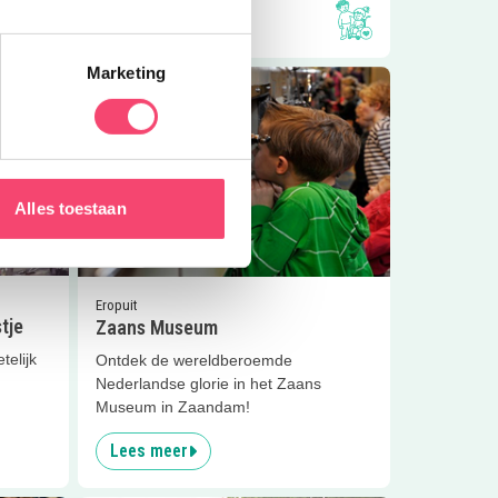
Lees meer
Marketing
s Kinderfeestje
Lees meer
Zaans Museum
Alles toestaan
3.5
km
Eropuit
tje
Zaans Museum
telijk
Ontdek de wereldberoemde
Nederlandse glorie in het Zaans
Museum in Zaandam!
Lees meer