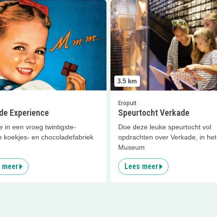
er
Verkade Experience
Lees meer
Speurtocht Verkade
3.5
km
Eropuit
de Experience
Speurtocht Verkade
 in een vroeg twintigste-
Doe deze leuke speurtocht vol
 koekjes- en chocoladefabriek
opdrachten over Verkade, in he
Museum
 meer
Lees meer