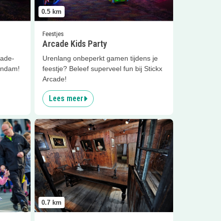
0.5
km
Feestjes
Arcade Kids Party
cade-
Urenlang onbeperkt gamen tijdens je
aandam!
feestje? Beleef superveel fun bij Stickx
Arcade!
Lees meer
oop Amsterdam
Lees meer
Czaar Peterhuisje
0.7
km