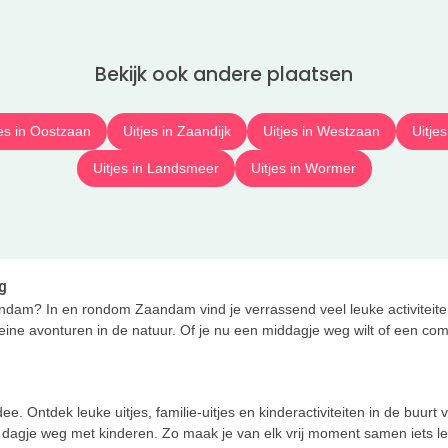
Bekijk ook andere plaatsen
jes in Oostzaan
Uitjes in Zaandijk
Uitjes in Westzaan
Uitjes
Uitjes in Landsmeer
Uitjes in Wormer
g
ndam? In en rondom Zaandam vind je verrassend veel leuke activiteiten
ine avonturen in de natuur. Of je nu een middagje weg wilt of een comple
e. Ontdek leuke uitjes, familie-uitjes en kinderactiviteiten in de buurt
n dagje weg met kinderen. Zo maak je van elk vrij moment samen iets l