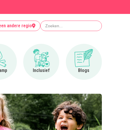
Zoeken
een andere regio
Ga naar Op kamp
Ga naar Inclusief
Ga naar Blogs
amp
Inclusief
Blogs