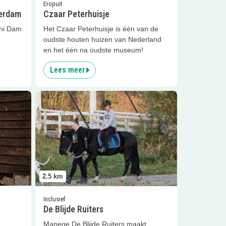
Eropuit
terdam
Czaar Peterhuisje
ini Dam
Het Czaar Peterhuisje is één van de
oudste houten huizen van Nederland
en het één na oudste museum!
Lees meer
endag
Lees meer
De Blijde Ruiters
2.5
km
Inclusief
De Blijde Ruiters
Manege De Blijde Ruiters maakt