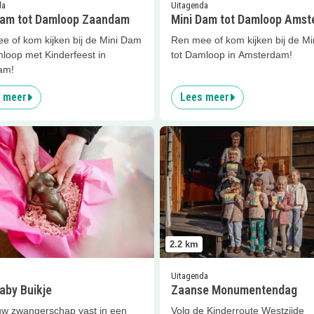
da
Uitagenda
Dam tot Damloop Zaandam
Mini Dam tot Damloop Ams
e of kom kijken bij de Mini Dam
Ren mee of kom kijken bij de M
mloop met Kinderfeest in
tot Damloop in Amsterdam!
am!
 meer
Lees meer
er
Mijn Baby Buikje
Lees meer
Zaanse Monument
2.2
km
Uitagenda
aby Buikje
Zaanse Monumentendag
uw zwangerschap vast in een
Volg de Kinderroute Westzijde