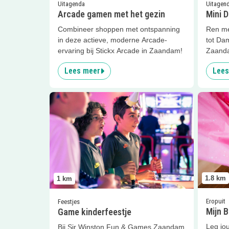
Uitagenda
Uitagen
Arcade gamen met het gezin
Mini 
Combineer shoppen met ontspanning
Ren me
in deze actieve, moderne Arcade-
tot Da
ervaring bij Stickx Arcade in Zaandam!
Zaand
Lees meer
Lees
Lees meer
Game kinderfeestje
Lees me
1.8
km
1
km
Eropuit
Feestjes
Mijn B
Game kinderfeestje
Leg jo
Bij Sir Winston Fun & Games Zaandam