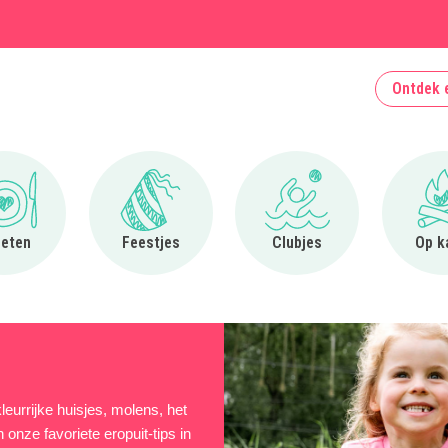
Ontdek 
Ga naar Uit eten
Ga naar Feestjes
Ga naar Clubjes
 eten
Feestjes
Clubjes
Op k
eurrijke huisjes, molens, het
nze favoriete eropuit-tips in