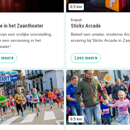
0.5
km
Eropuit
e in het Zaantheater
Stickx Arcade
van een vrolijke voorstelling,
Beleef een unieke, moderne Ar
n een verrassing in het
ervaring bij Stickx Arcade in Z
eater!
 meer
Lees meer
er
Mini Dam tot Damloop Zaandam
Lees meer
Mini Dam tot Daml
0.5
km