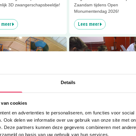
nlijk 3D zwangerschapsbeeldje!
Zaandam tijdens Open
Monumentendag 2026!
 meer
Lees meer
er
Darteldome
Lees meer
HEMLAB - Jeugdlab
Details
2.7
km
Eropuit
 van cookies
ldome
HEMLAB - Jeugdlab Zaanst
ent en advertenties te personaliseren, om functies voor social
ker spelen, klauteren, glijden of
HEMLAB: het leukste jeugdlab i
. Ook delen we informatie over uw gebruik van onze site met on
stje vieren bij de
Zaanstreek waar je zelf proefjes
e. Deze partners kunnen deze gegevens combineren met andere i
speeltuin Darteldome!
doen!
erzameld op basis van uw gebruik van hun services.