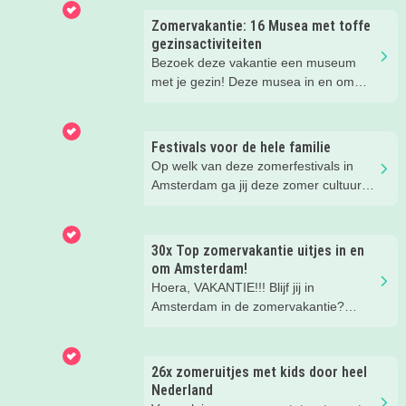
Zomervakantie: 16 Musea met toffe
gezinsactiviteiten
Bezoek deze vakantie een museum
met je gezin! Deze musea in en om
Amsterdam hebben speciaal voor
families super leuke activiteiten deze
zomervakantie!
Festivals voor de hele familie
Op welk van deze zomerfestivals in
Amsterdam ga jij deze zomer cultuur
snuiven, muziek luisteren en
rondstruinen?
30x Top zomervakantie uitjes in en
om Amsterdam!
Hoera, VAKANTIE!!! Blijf jij in
Amsterdam in de zomervakantie?
Check snel deze super leuke tips voor
uitjes, gezinsuitjes en vakantiekampen!
Fijne vakantie!
26x zomeruitjes met kids door heel
Nederland