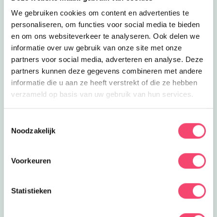
We gebruiken cookies om content en advertenties te
personaliseren, om functies voor social media te bieden
en om ons websiteverkeer te analyseren. Ook delen we
informatie over uw gebruik van onze site met onze
partners voor social media, adverteren en analyse. Deze
partners kunnen deze gegevens combineren met andere
informatie die u aan ze heeft verstrekt of die ze hebben
verzameld op basis van uw gebruik van hun services.
Yihaa, zomervakantie!
Toestemmingsselectie
Lekker de tijd om er op uit te gaan. Wij hebben de
Noodzakelijk
leukste uitjes verzameld. Van festivals voor het hele
gezin, tot toffe buitenuitjes, actieve uitjes en musea met
Voorkeuren
een geweldig familieprogramma! Fijne zomer!
Bekijk
Statistieken