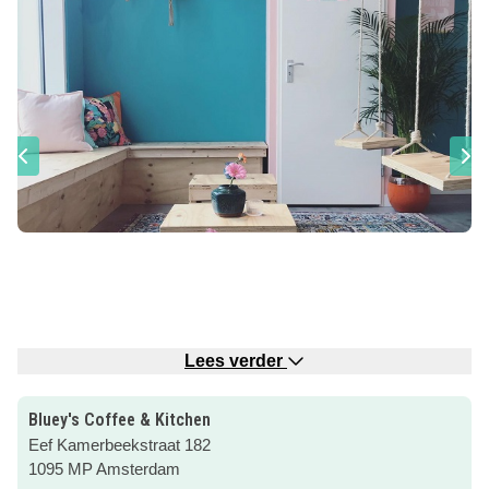
Lees verder
Samen met de kids ergens ontbijten of lunchen? Kom naar
Bluey's Coffee & Kitchen
Bluey’s
op Zeeburgereiland!
Eef Kamerbeekstraat 182
1095 MP Amsterdam
Bij dit restaurant kan je s’ochtends genieten van een