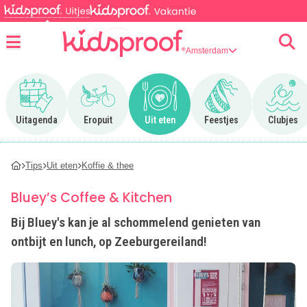
Amsterdam
Menu
Ga naar Uitagenda
Ga naar Eropuit
Ga naar Uit eten
Ga naar Feestjes
Ga n
Uitagenda
Eropuit
Uit eten
Feestjes
Clubjes
Tips
Uit eten
Koffie & thee
Bluey’s Coffee & Kitchen
Bij Bluey's kan je al schommelend genieten van
ontbijt en lunch, op Zeeburgereiland!