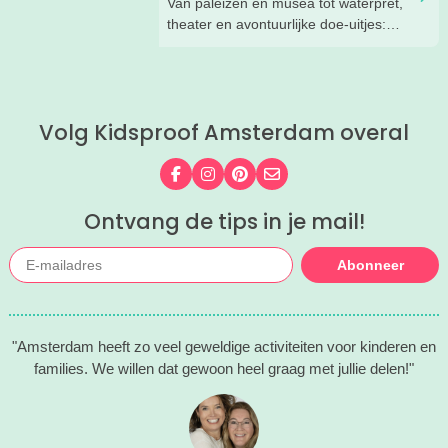
Van paleizen en musea tot waterpret,
theater en avontuurlijke doe-uitjes:
ontdek 26 favoriete zomeruitjes voor
gezinnen door heel Nederland.
Volg Kidsproof Amsterdam overal
Volg ons op Facebook
Volg ons op Instagram
Volg ons op Pinterest
Mail ons
Ontvang de tips in je mail!
Abonneer
"Amsterdam heeft zo veel geweldige activiteiten voor kinderen en
families. We willen dat gewoon heel graag met jullie delen!"