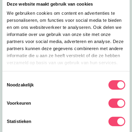
Deze website maakt gebruik van cookies
We gebruiken cookies om content en advertenties te
personaliseren, om functies voor social media te bieden
en om ons websiteverkeer te analyseren. Ook delen we
informatie over uw gebruik van onze site met onze
partners voor social media, adverteren en analyse. Deze
partners kunnen deze gegevens combineren met andere
informatie die u aan ze heeft verstrekt of die ze hebben
verzameld op basis van uw gebruik van hun services.
Yihaa, zomervakantie!
Toestemmingsselectie
Lekker de tijd om er op uit te gaan. Wij hebben de
Noodzakelijk
leukste uitjes verzameld. Van festivals voor het hele
gezin, tot toffe buitenuitjes, actieve uitjes en musea met
een geweldig familieprogramma! Fijne zomer!
Voorkeuren
Bekijk
Statistieken