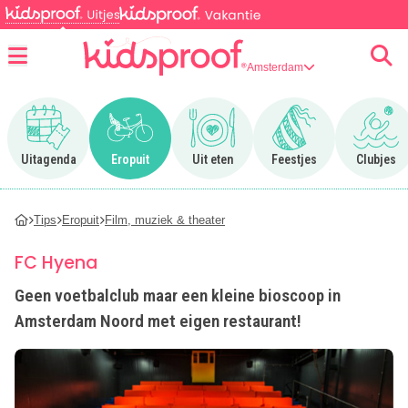
Amsterdam
Menu
Ga naar Uitagenda
Ga naar Eropuit
Ga naar Uit eten
Ga naar Feestjes
Ga n
Uitagenda
Eropuit
Uit eten
Feestjes
Clubjes
Tips
Eropuit
Film, muziek & theater
FC Hyena
Geen voetbalclub maar een kleine bioscoop in
Amsterdam Noord met eigen restaurant!