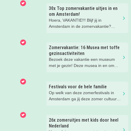
30x Top zomervakantie uitjes in en
om Amsterdam!
Hoera, VAKANTIE!!! Blijf jij in
Amsterdam in de zomervakantie?
Check snel deze super leuke tips voor
uitjes, gezinsuitjes en vakantiekampen!
Fijne vakantie!
Zomervakantie: 16 Musea met toffe
gezinsactiviteiten
Bezoek deze vakantie een museum
met je gezin! Deze musea in en om
Amsterdam hebben speciaal voor
families super leuke activiteiten deze
zomervakantie!
Festivals voor de hele familie
Op welk van deze zomerfestivals in
Amsterdam ga jij deze zomer cultuur
snuiven, muziek luisteren en
rondstruinen?
26x zomeruitjes met kids door heel
Nederland