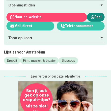
Klik op de roze button!
Openingstijden
Ben je binnenkort jarig? Vier je verjaardag met een
leuk
Naar de website
Deel
kinderfeestje
!
Mail direct
Telefoonnummer
Toon op kaart
Lijstjes voor Amsterdam
Eropuit
Film, muziek & theater
Bioscoop
Lees verder onder deze advertentie