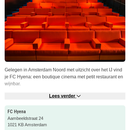
Gelegen in Amsterdam Noord met uitzicht over het IJ vind
je FC Hyena: een boutique cinema met petit restaurant en
wijnbar.
In het restaurant geniet je van een steeds wisselende
Lees verder
kaart. Bijna alle gerechten worden bereid in een
houtgestookte steenoven.
FC Hyena
Aambeeldstraat 24
FC Hyena heeft twee filmzalen met een ijzersterke
1021 KB Amsterdam
programmering. Benieuwd naar de films die er draaien?