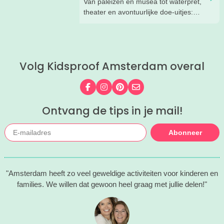
Van paleizen en musea tot waterpret,
theater en avontuurlijke doe-uitjes:
ontdek 26 favoriete zomeruitjes voor
gezinnen door heel Nederland.
Volg Kidsproof Amsterdam overal
Volg ons op Facebook
Volg ons op Instagram
Volg ons op Pinterest
Mail ons
Ontvang de tips in je mail!
Abonneer
"Amsterdam heeft zo veel geweldige activiteiten voor kinderen en
families. We willen dat gewoon heel graag met jullie delen!"