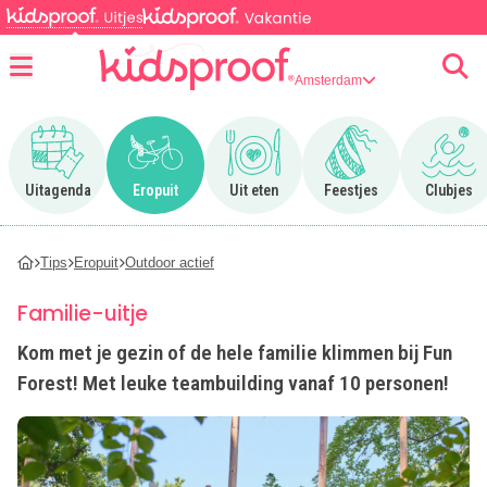
Amsterdam
Menu
Ga naar Uitagenda
Ga naar Eropuit
Ga naar Uit eten
Ga naar Feestjes
Ga n
Uitagenda
Eropuit
Uit eten
Feestjes
Clubjes
Tips
Eropuit
Outdoor actief
Familie-uitje
Kom met je gezin of de hele familie klimmen bij Fun
Forest! Met leuke teambuilding vanaf 10 personen!