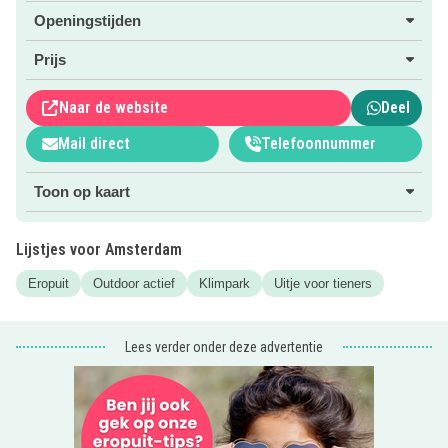
of meer? Dan kan je bij Fun Forest ook teamspellen
Openingstijden
spelen:
Prijs
Vanaf 10 personen kun je in teams de strijd met elkaar
aangaan tijdens Expeditie Fun Forest. De activiteiten
Naar de website
Deel
bestaan uit zowel denk- als doe opdrachten, dus of je nou
Mail direct
Telefoonnummer
mentaal of fysiek sterk bent, iedereen draagt iets bij aan de
kracht van het team. Bundel deze krachten en ga het
Toon op kaart
avontuur aan om de Expeditie te winnen!
Je kan de Expeditie ook combineren met een klimuitje en
Lijstjes voor Amsterdam
met één of meerdere horeca arrangementen.
Eropuit
Outdoor actief
Klimpark
Uitje voor tieners
Let op: Het park is in de winter gesloten. Raadpleeg voor
actuele openingstijden de website van Fun Forest.
Lees verder onder deze advertentie
Kijk voor
meer informatie
op de website van Fun Forest.
Klik hiervoor op de
roze button
.
Tip
: Fun Forest organiseert ook
kinderfeestjes!