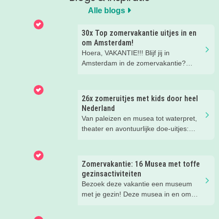
Alle blogs
30x Top zomervakantie uitjes in en
om Amsterdam!
Hoera, VAKANTIE!!! Blijf jij in
Amsterdam in de zomervakantie?
Check snel deze super leuke tips voor
uitjes, gezinsuitjes en vakantiekampen!
Fijne vakantie!
26x zomeruitjes met kids door heel
Nederland
Van paleizen en musea tot waterpret,
theater en avontuurlijke doe-uitjes:
ontdek 26 favoriete zomeruitjes voor
gezinnen door heel Nederland.
Zomervakantie: 16 Musea met toffe
gezinsactiviteiten
Bezoek deze vakantie een museum
met je gezin! Deze musea in en om
Amsterdam hebben speciaal voor
families super leuke activiteiten deze