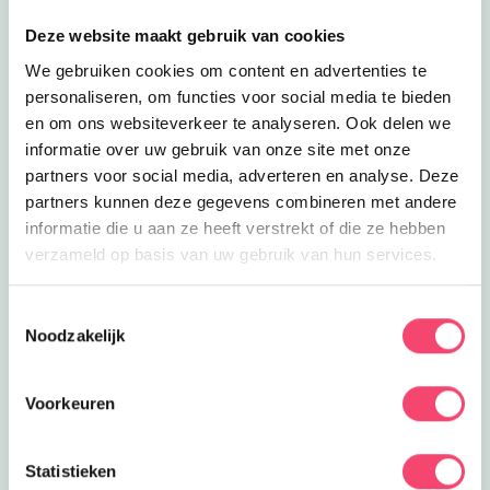
Deze website maakt gebruik van cookies
We gebruiken cookies om content en advertenties te
personaliseren, om functies voor social media te bieden
en om ons websiteverkeer te analyseren. Ook delen we
informatie over uw gebruik van onze site met onze
partners voor social media, adverteren en analyse. Deze
partners kunnen deze gegevens combineren met andere
informatie die u aan ze heeft verstrekt of die ze hebben
verzameld op basis van uw gebruik van hun services.
Yihaa, zomervakantie!
Toestemmingsselectie
Noodzakelijk
Lekker de tijd om er op uit te gaan. Wij hebben de
leukste uitjes verzameld. Van festivals voor het hele
gezin, tot toffe buitenuitjes, actieve uitjes en musea met
Voorkeuren
een geweldig familieprogramma! Fijne zomer!
Bekijk
Statistieken