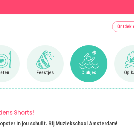
Ontdek 
Ga naar Uit eten
Ga naar Feestjes
Ga naar Clubjes
 eten
Feestjes
Clubjes
Op k
jdens Shorts!
popster in jou schuilt. Bij Muziekschool Amsterdam!