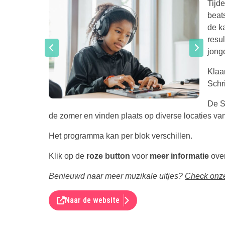
Tijd
beat
de k
resu
jong
Klaar
Schri
De Sh
de zomer en vinden plaats op diverse locaties v
Het programma kan per blok verschillen.
Klik op de
roze button
voor
meer informatie
over
Benieuwd naar meer muzikale uitjes?
Check onze
Naar de website