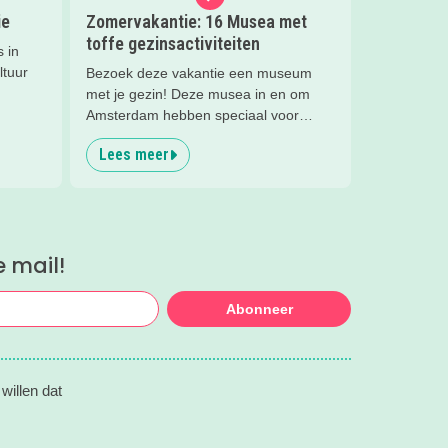
ie
Zomervakantie: 16 Musea met
toffe gezinsactiviteiten
 in
ltuur
Bezoek deze vakantie een museum
met je gezin! Deze musea in en om
Amsterdam hebben speciaal voor
families super leuke activiteiten deze
Lees meer
zomervakantie!
e mail!
Abonneer
willen dat