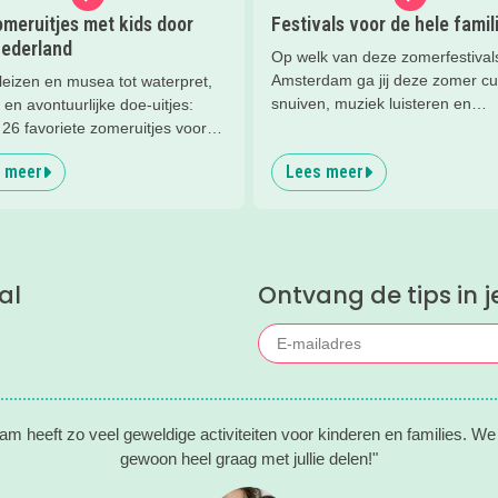
meruitjes met kids door
Festivals voor de hele famil
Nederland
Op welk van deze zomerfestivals
Amsterdam ga jij deze zomer cu
leizen en musea tot waterpret,
snuiven, muziek luisteren en
 en avontuurlijke doe-uitjes:
rondstruinen?
26 favoriete zomeruitjes voor
en door heel Nederland.
 meer
Lees meer
al
Ontvang de tips in j
m heeft zo veel geweldige activiteiten voor kinderen en families. We 
gewoon heel graag met jullie delen!"