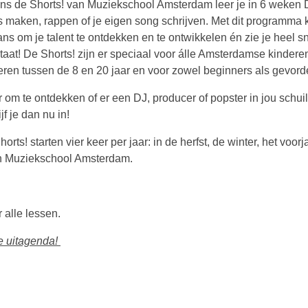
ens de Shorts! van Muziekschool Amsterdam leer je in 6 weken 
s maken, rappen of je eigen song schrijven. Met dit programma kr
ans om je talent te ontdekken en te ontwikkelen én zie je heel s
ltaat! De Shorts! zijn er speciaal voor álle Amsterdamse kindere
eren tussen de 8 en 20 jaar en voor zowel beginners als gevord
 om te ontdekken of er een DJ, producer of popster in jou schuil
jf je dan nu in!
orts! starten vier keer per jaar: in de herfst, de winter, het voorj
an Muziekschool Amsterdam.
 alle lessen.
 uitagenda!