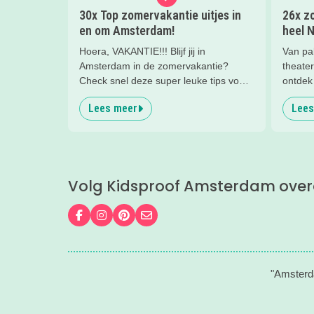
30x Top zomervakantie uitjes in
26x zo
en om Amsterdam!
heel 
Hoera, VAKANTIE!!! Blijf jij in
Van pa
Amsterdam in de zomervakantie?
theater
Check snel deze super leuke tips voor
ontdek 
uitjes, gezinsuitjes en vakantiekampen!
gezinn
Lees meer
Lees
Fijne vakantie!
Volg Kidsproof Amsterdam over
Volg ons op Facebook
Volg ons op Instagram
Volg ons op Pinterest
Mail ons
"Amsterda