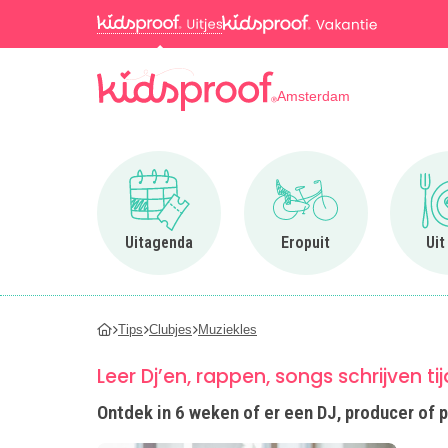
Amsterdam
Ga naar Uitagenda
Ga naar Eropuit
Uitagenda
Eropuit
Uit
Tips
Clubjes
Muziekles
Leer Dj’en, rappen, songs schrijven ti
Ontdek in 6 weken of er een DJ, producer of 