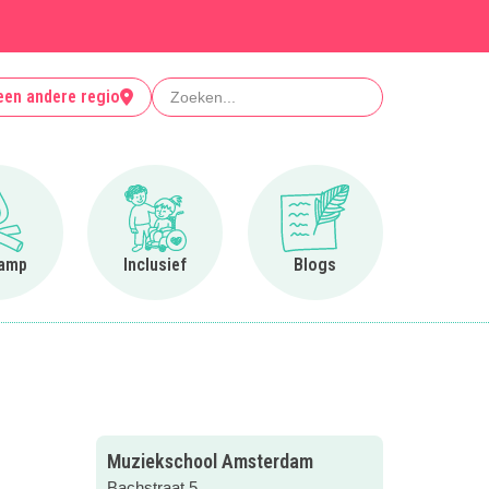
Zoeken
een andere regio
Ga naar Op kamp
Ga naar Inclusief
Ga naar Blogs
amp
Inclusief
Blogs
Muziekschool Amsterdam
Bachstraat 5