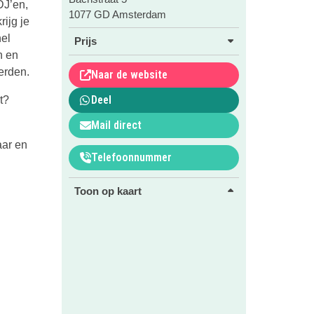
DJ’en,
1077 GD Amsterdam
ijg je
nel
Prijs
n en
erden.
Naar de website
Deel
t?
Mail direct
aar en
Telefoonnummer
Toon op kaart