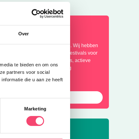
ihaa, zomervakantie!
Over
ekker de tijd om er op uit te gaan. Wij hebben
e leukste uitjes verzameld. Van festivals voor
et hele gezin, tot toffe buitenuitjes, actieve
 media te bieden en om ons
itjes en musea met een geweldig
ze partners voor social
amilieprogramma! Fijne zomer!
nformatie die u aan ze heeft
Bekijk
Marketing