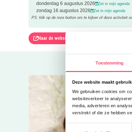
donderdag 6 augustus 2026
Zet in mijn agenda
zondag 16 augustus 2026
Zet in mijn agenda
PS: klik op de roze button om te kijken of deze activiteit o
Naar de website
Toestemming
Deze website maakt gebruik
We gebruiken cookies om cont
websiteverkeer te analyseren
media, adverteren en analys
verstrekt of die ze hebben v
Toestemmingsselectie