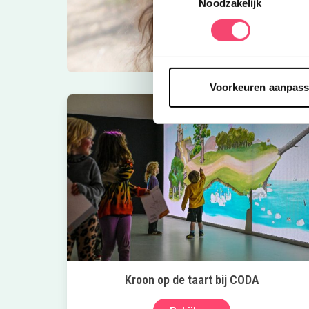
Noodzakelijk
Voorkeuren aanpas
Kroon op de taart bij CODA