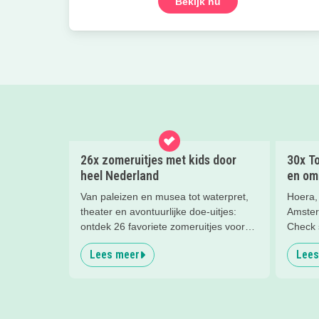
Bekijk nu
26x zomeruitjes met kids door
30x To
heel Nederland
en om
Van paleizen en musea tot waterpret,
Hoera, 
theater en avontuurlijke doe-uitjes:
Amster
ontdek 26 favoriete zomeruitjes voor
Check 
gezinnen door heel Nederland.
uitjes,
Lees meer
Lees
Fijne v