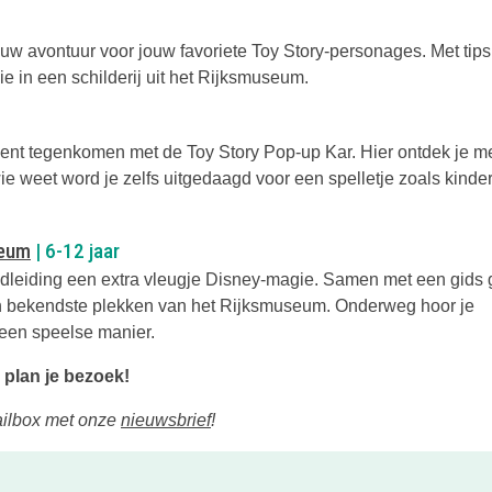
uw avontuur voor jouw favoriete Toy Story-personages. Met tips
 in een schilderij uit het Rijksmuseum.
nt tegenkomen met de Toy Story Pop-up Kar. Hier ontdek je m
 weet word je zelfs uitgedaagd voor een spelletje zoals kinde
seum
| 6-12 jaar
ndleiding een extra vleugje Disney-magie. Samen met een gids 
en bekendste plekken van het Rijksmuseum. Onderweg hoor je
een speelse manier.
 plan je bezoek!
ailbox met onze
nieuwsbrief
!