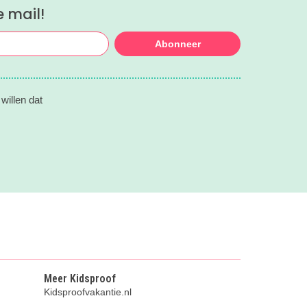
e mail!
Abonneer
willen dat
Meer Kidsproof
Kidsproofvakantie.nl