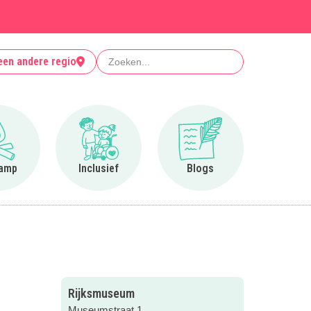
Zoeken
een andere regio
Ga naar Op kamp
Ga naar Inclusief
Ga naar Blogs
amp
Inclusief
Blogs
Rijksmuseum
Museumstraat 1