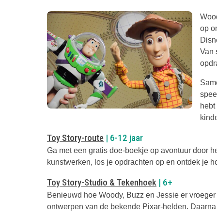
Wood
op o
Disn
Van 
opdr
Same
spee
hebt 
kinde
Toy Story-route
| 6-12 jaar
Ga met een gratis doe-boekje op avontuur door 
kunstwerken, los je opdrachten op en ontdek je h
Toy Story-Studio & Tekenhoek
| 6+
Benieuwd hoe Woody, Buzz en Jessie er vroeger u
ontwerpen van de bekende Pixar-helden. Daarna m