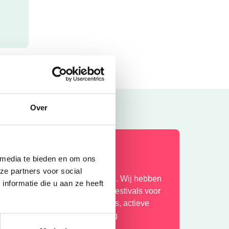
Over
ihaa, zomervakantie!
 media te bieden en om ons
ze partners voor social
ekker de tijd om er op uit te gaan. Wij hebben
nformatie die u aan ze heeft
e leukste uitjes verzameld. Van festivals voor
et hele gezin, tot toffe buitenuitjes, actieve
itjes en musea met een geweldig
amilieprogramma! Fijne zomer!