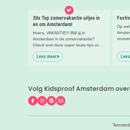
30x Top zomervakantie uitjes in
Festiv
en om Amsterdam!
Op wel
Amster
Hoera, VAKANTIE!!! Blijf jij in
snuiven
Amsterdam in de zomervakantie?
rondst
Check snel deze super leuke tips voor
uitjes, gezinsuitjes en vakantiekampen!
Lees meer
Lees
Fijne vakantie!
Volg Kidsproof Amsterdam over
Volg ons op Facebook
Volg ons op Instagram
Volg ons op Pinterest
Mail ons
"Amsterda