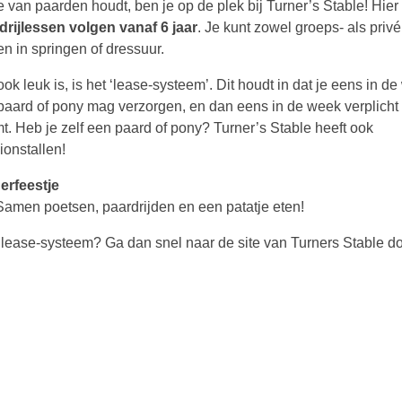
e van paarden houdt, ben je op de plek bij Turner’s Stable! Hier
drijlessen volgen vanaf 6 jaar
. Je kunt zowel groeps- als priv
n in springen of dressuur.
ok leuk is, is het ‘lease-systeem’. Dit houdt in dat je eens in d
paard of pony mag verzorgen, en dan eens in de week verplicht 
t. Heb je zelf een paard of pony? Turner’s Stable heeft ook
ionstallen!
erfeestje
 Samen poetsen, paardrijden en een patatje eten!
e lease-systeem? Ga dan snel naar de site van Turners Stable d