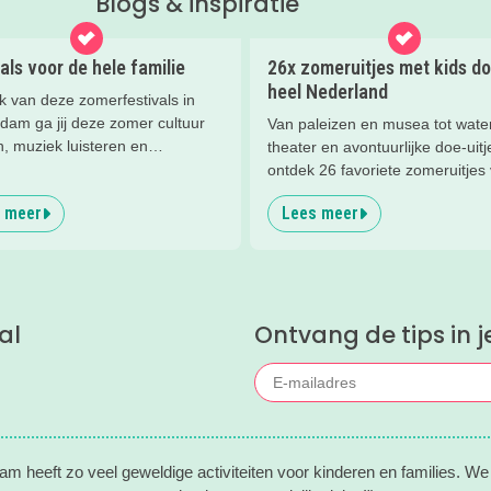
Blogs & inspiratie
als voor de hele familie
26x zomeruitjes met kids do
heel Nederland
k van deze zomerfestivals in
dam ga jij deze zomer cultuur
Van paleizen en musea tot water
, muziek luisteren en
theater en avontuurlijke doe-uitj
ruinen?
ontdek 26 favoriete zomeruitjes
gezinnen door heel Nederland.
 meer
Lees meer
al
Ontvang de tips in j
m heeft zo veel geweldige activiteiten voor kinderen en families. We 