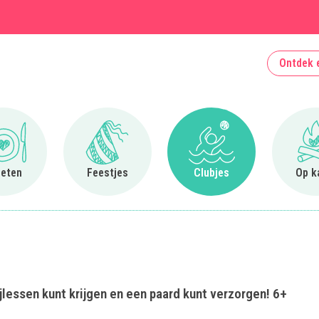
Ontdek 
Ga naar Uit eten
Ga naar Feestjes
Ga naar Clubjes
 eten
Feestjes
Clubjes
Op k
jlessen kunt krijgen en een paard kunt verzorgen! 6+