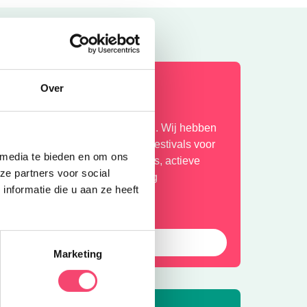
ihaa, zomervakantie!
Over
ekker de tijd om er op uit te gaan. Wij hebben
e leukste uitjes verzameld. Van festivals voor
 media te bieden en om ons
et hele gezin, tot toffe buitenuitjes, actieve
ze partners voor social
itjes en musea met een geweldig
nformatie die u aan ze heeft
amilieprogramma! Fijne zomer!
Bekijk
Marketing