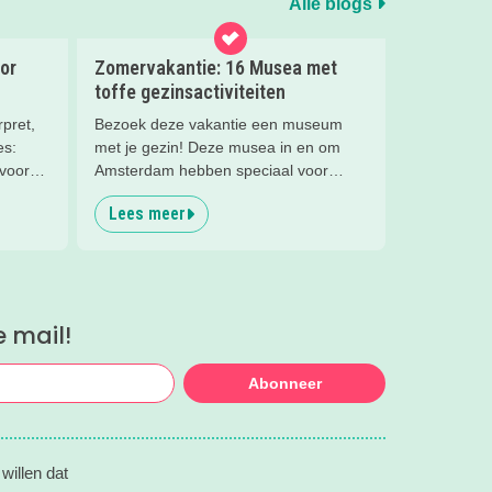
Alle blogs
or
Zomervakantie: 16 Musea met
toffe gezinsactiviteiten
pret,
Bezoek deze vakantie een museum
es:
met je gezin! Deze musea in en om
 voor
Amsterdam hebben speciaal voor
families super leuke activiteiten deze
Lees meer
zomervakantie!
e mail!
Abonneer
willen dat