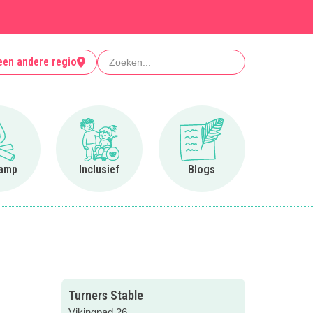
Zoeken
een andere regio
Ga naar Op kamp
Ga naar Inclusief
Ga naar Blogs
amp
Inclusief
Blogs
Turners Stable
Vikingpad 26