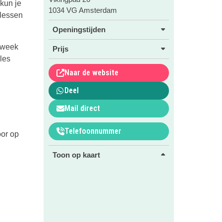
 kun je
1034 VG Amsterdam
élessen
Openingstijden
e week
Prijs
les
Naar de website
Deel
Mail direct
Telefoonnummer
oor op
Toon op kaart