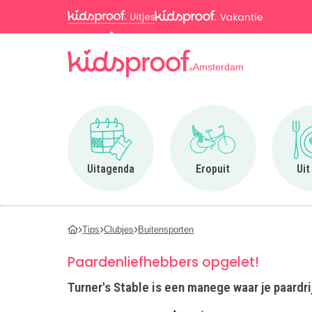
Amsterdam
Ga naar Uitagenda
Ga naar Eropuit
Uitagenda
Eropuit
Uit
Tips
Clubjes
Buitensporten
Paardenliefhebbers opgelet!
Turner's Stable is een manege waar je paardri