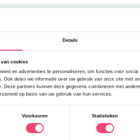
Uitgelicht
Y
Details
L
 van cookies
d
ent en advertenties te personaliseren, om functies voor social
h
. Ook delen we informatie over uw gebruik van onze site met on
u
e. Deze partners kunnen deze gegevens combineren met andere i
f
erzameld op basis van uw gebruik van hun services.
Voorkeuren
Statistieken