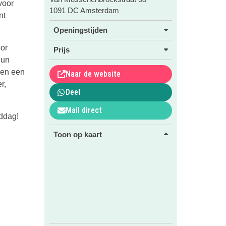
voor
1091 DC Amsterdam
nt
Openingstijden
oor
Prijs
hun
 en een
Naar de website
r,
Deel
Mail direct
ddag!
Toon op kaart