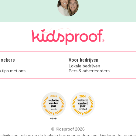
zoekers
Voor bedrijven
Lokale bedrijven
 tips met ons
Pers & adverteerders
© Kidsproof 2026
activiteiten, uitjes en de leukste tips voor ouders met kinderen tot ongev