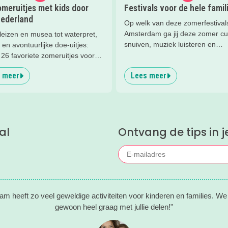
meruitjes met kids door
Festivals voor de hele famil
Nederland
Op welk van deze zomerfestivals
Amsterdam ga jij deze zomer cu
leizen en musea tot waterpret,
snuiven, muziek luisteren en
 en avontuurlijke doe-uitjes:
rondstruinen?
26 favoriete zomeruitjes voor
en door heel Nederland.
 meer
Lees meer
al
Ontvang de tips in j
m heeft zo veel geweldige activiteiten voor kinderen en families. We 
gewoon heel graag met jullie delen!"