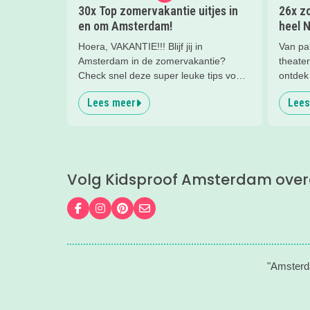
30x Top zomervakantie uitjes in
26x zo
en om Amsterdam!
heel 
Hoera, VAKANTIE!!! Blijf jij in
Van pa
Amsterdam in de zomervakantie?
theater
Check snel deze super leuke tips voor
ontdek 
uitjes, gezinsuitjes en vakantiekampen!
gezinn
Lees meer
Lees
Fijne vakantie!
Volg Kidsproof Amsterdam over
Volg ons op Facebook
Volg ons op Instagram
Volg ons op Pinterest
Mail ons
"Amsterda