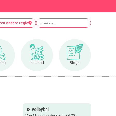
Zoeken
een andere regio
Ga naar Op kamp
Ga naar Inclusief
Ga naar Blogs
amp
Inclusief
Blogs
US Volleybal
Van Musschenbroekstraat 38