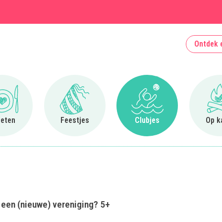
Ontdek 
Ga naar Uit eten
Ga naar Feestjes
Ga naar Clubjes
 eten
Feestjes
Clubjes
Op k
e een (nieuwe) vereniging? 5+