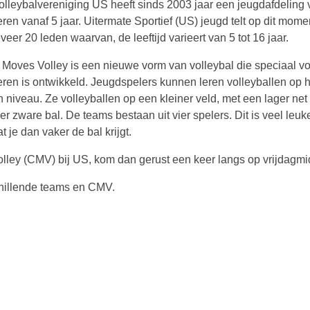
olleybalvereniging US heeft sinds 2003 jaar een jeugdafdeling 
ren vanaf 5 jaar. Uitermate Sportief (US) jeugd telt op dit mome
eer 20 leden waarvan, de leeftijd varieert van 5 tot 16 jaar.
 Moves Volley is een nieuwe vorm van volleybal die speciaal v
eren is ontwikkeld. Jeugdspelers kunnen leren volleyballen op 
n niveau. Ze volleyballen op een kleiner veld, met een lager net
r zware bal. De teams bestaan uit vier spelers. Dit is veel leuke
 je dan vaker de bal krijgt.
ley (CMV) bij US, kom dan gerust een keer langs op vrijdagmi
schillende teams en CMV.