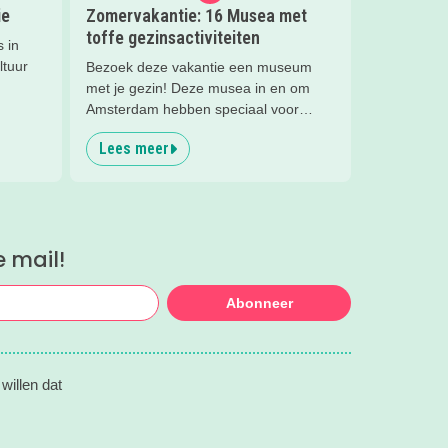
ie
Zomervakantie: 16 Musea met
toffe gezinsactiviteiten
 in
ltuur
Bezoek deze vakantie een museum
met je gezin! Deze musea in en om
Amsterdam hebben speciaal voor
families super leuke activiteiten deze
Lees meer
zomervakantie!
e mail!
Abonneer
willen dat