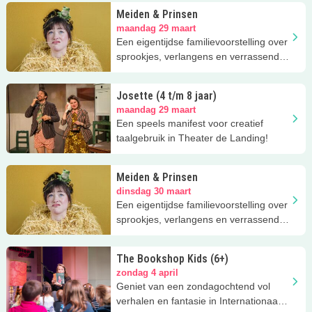
Meiden & Prinsen
maandag 29 maart
Een eigentijdse familievoorstelling over
sprookjes, verlangens en verrassende
wendingen bij ITA!
Josette (4 t/m 8 jaar)
maandag 29 maart
Een speels manifest voor creatief
taalgebruik in Theater de Landing!
Meiden & Prinsen
dinsdag 30 maart
Een eigentijdse familievoorstelling over
sprookjes, verlangens en verrassende
wendingen bij ITA!
The Bookshop Kids (6+)
zondag 4 april
Geniet van een zondagochtend vol
verhalen en fantasie in Internationaal