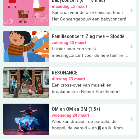
Babyconcert (0 – 18 mnd)
maandag 15 maart
Speciaal voor de allerkleinsten heeft
Het Concertgebouw een babyconcert!
Familieconcert: Zing mee – Slodde &
Vos (4+)
zaterdag 20 maart
Luister naar een vrolijk
meezingconcert voor de hele familie in
Het Concertgebouw!
RESONANCE
dinsdag 23 maart
Een cross-over van muziek en
breakdance in Bijlmer Parktheater!
OM en OM en OM (1,5+)
woensdag 24 maart
Alles kan draaien: de paraplu, de
hoepel, de wereld – en jij en ik! Kom
kijken in Theater de Landing.