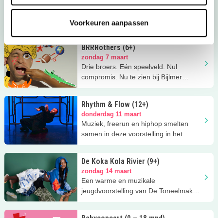
zondag 7 maart
Beleef de vrolijke familiemusical Mees
Kees – De husselrace bij Meervaart!
Voorkeuren aanpassen
BRRRothers (6+)
zondag 7 maart
Drie broers. Eén speelveld. Nul
compromis. Nu te zien bij Bijlmer
Parktheater!
Rhythm & Flow (12+)
donderdag 11 maart
Muziek, freerun en hiphop smelten
samen in deze voorstelling in het
Meervaart Theater!
De Koka Kola Rivier (9+)
zondag 14 maart
Een warme en muzikale
jeugdvoorstelling van De Toneelmakerij
over roots, familie en thuis voelen.