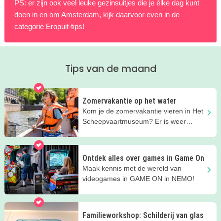
PS: er zijn ook veel leuke gezinsuitjes die je élke dag kunt
doen in en om Amsterdam, kijk daarvoor even in de
categorie Eropuit-tips!
Tips van de maand
Zomervakantie op het water
Kom je de zomervakantie vieren in Het
Scheepvaartmuseum? Er is weer
zoveel te doen!
Ontdek alles over games in Game On
Maak kennis met de wereld van
videogames in GAME ON in NEMO!
Familieworkshop: Schilderij van glas