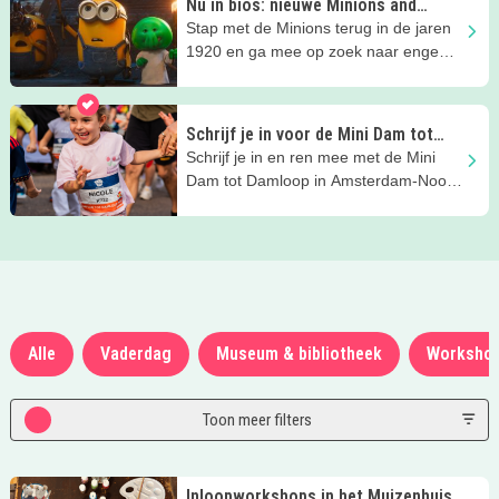
Nu in bios: nieuwe Minions and
Monsters film
Stap met de Minions terug in de jaren
1920 en ga mee op zoek naar enge
wezens. Te zien bij Vue!
Schrijf je in voor de Mini Dam tot
Dam
Schrijf je in en ren mee met de Mini
Dam tot Damloop in Amsterdam-Noord
en Zaandam!
Alle
Vaderdag
Museum & bibliotheek
Worksho
Toon meer filters
Inloopworkshops in het Muizenhuis