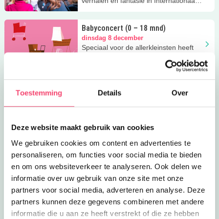
verhalen en fantasie in Internationaal
Theater Amsterdam!
Babyconcert (0 – 18 mnd)
dinsdag 8 december
Speciaal voor de allerkleinsten heeft
Het Concertgebouw een babyconcert!
Lazy Sunday Brunch
Toestemming
Details
Over
zondag 27 december
Geniet samen van een heerlijke
brunch voor een speciaal tarief in dit
restaurant met kinderspeelhoek!
Deze website maakt gebruik van cookies
The Bookshop Kids (6+)
We gebruiken cookies om content en advertenties te
zondag 3 januari
personaliseren, om functies voor social media te bieden
Geniet van een zondagochtend vol
en om ons websiteverkeer te analyseren. Ook delen we
Sluiten
verhalen en fantasie in Internationaal
informatie over uw gebruik van onze site met onze
Theater Amsterdam!
partners voor social media, adverteren en analyse. Deze
Babyconcert (0 – 18 mnd)
partners kunnen deze gegevens combineren met andere
maandag 18 januari
informatie die u aan ze heeft verstrekt of die ze hebben
Speciaal voor de allerkleinsten heeft