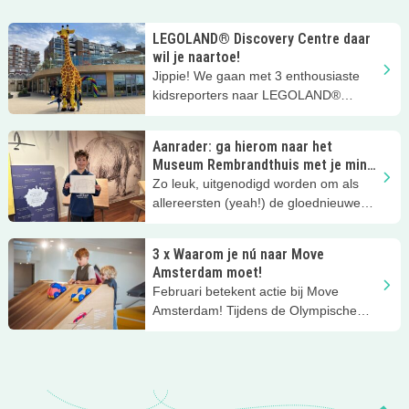
LEGOLAND® Discovery Centre daar
wil je naartoe!
Jippie! We gaan met 3 enthousiaste
kidsreporters naar LEGOLAND®
Discovery Centre Scheveningen! Dat
gebouw op de boulevard van
Aanrader: ga hierom naar het
Scheveningen waar die toffe giraffe
Museum Rembrandthuis met je mini
Gigi voor staat.... Wat een geweldig
Rembrandts
Zo leuk, uitgenodigd worden om als
kleurrijk LEGO® speelparadijs voor
allereersten (yeah!) de gloednieuwe
kinderen!
tentoonstelling Rembrandts
Masterclass uit te proberen! Daar
3 x Waarom je nú naar Move
werden onze Kidsproofreporters Aukje
Amsterdam moet!
en Kees wel enthousiast van. En hun
Februari betekent actie bij Move
moeder Harmke ook, want die was
Amsterdam! Tijdens de Olympische
eigenlijk nog nooit in het
Winterspelen en in de
Rembrandthuis geweest.
voorjaarsvakantie is Move dé plek voor
jonge, fanatieke en creatieve
ontdekkingsreizigers. Wij vinden het
echt een topplek!