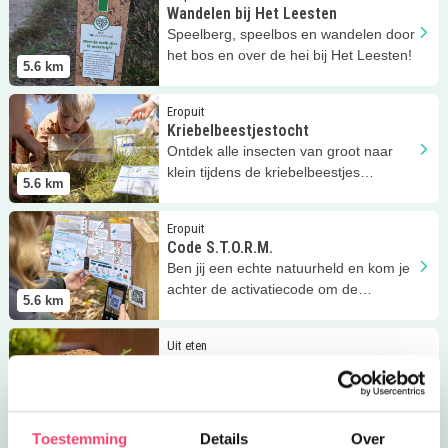
Wandelen bij Het Leesten
Speelberg, speelbos en wandelen door
het bos en over de hei bij Het Leesten!
5.6
km
Lees meer
Kriebelbeestjestocht
Eropuit
Kriebelbeestjestocht
Ontdek alle insecten van groot naar
klein tijdens de kriebelbeestjes
5.6
km
wandeltocht bij Het Leesten.
Lees meer
Code S.T.O.R.M.
Eropuit
Code S.T.O.R.M.
Ben jij een echte natuurheld en kom je
achter de activatiecode om de
5.6
km
weermachine op tijd aan te zetten?
Lees meer
Bospaviljoen 't Leesten
Uit eten
Bospaviljoen 't Leesten
Genieten van een hapje en drankje
midden op de Veluwe, met speciaal
5.6
km
kidsmenu!
Toestemming
Details
Over