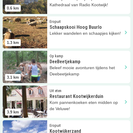
Kathedraal van Radio Kootwijk!
0.6
km
Lees meer
Schaapskooi Hoog Buurlo
Eropuit
Schaapskooi Hoog Buurlo
Lekker wandelen en schaapjes kijken!
1.3
km
Lees meer
DeeBeetjekamp
Op kamp
DeeBeetjekamp
Beleef mooie avonturen tijdens het
Deebeetjekamp
3.1
km
Lees meer
Restaurant Kootwijkerduin
Uit eten
Restaurant Kootwijkerduin
Kom pannenkoeken eten midden op
de Veluwe!
3.9
km
Lees meer
Kootwijkerzand
Eropuit
Kootwijkerzand