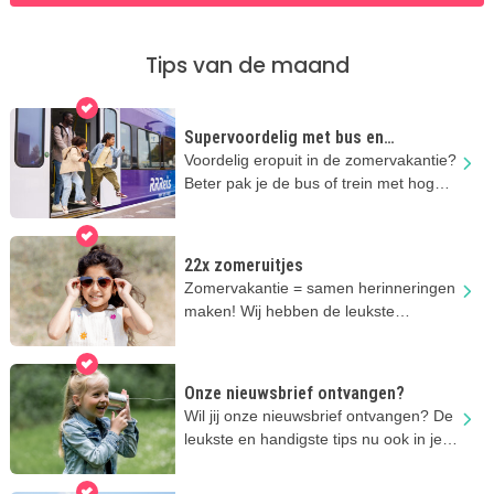
Tips van de maand
Supervoordelig met bus en
regionale trein
Voordelig eropuit in de zomervakantie?
Beter pak je de bus of trein met hoge
kortingen!
22x zomeruitjes
Zomervakantie = samen herinneringen
maken! Wij hebben de leukste
zomeruitjes voor je verzameld.
Onze nieuwsbrief ontvangen?
Wil jij onze nieuwsbrief ontvangen? De
leukste en handigste tips nu ook in je
mailbox!