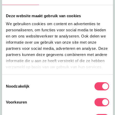
Lees meer
Fietstocht Rabbit Hill
Eropuit
Fietstocht Rabbit Hill
Een avontuurlijke fietstocht voor het
Deze website maakt gebruik van cookies
hele gezin, met leuke raadsels
5.8
km
We gebruiken cookies om content en advertenties te
tussendoor!
personaliseren, om functies voor social media te bieden
Lees meer
The Q lounge: privé bioscoop en karaoke
Eropuit
en om ons websiteverkeer te analyseren. Ook delen we
The Q lounge: privé bioscoop en
informatie over uw gebruik van onze site met onze
karaoke
Een unieke film- en karaoke-ervaring
partners voor social media, adverteren en analyse. Deze
voor het hele gezin!
5.8
km
partners kunnen deze gegevens combineren met andere
informatie die u aan ze heeft verstrekt of die ze hebben
Lees meer
Pannenkoekhuis Berg en Dal
Uit eten
verzameld op basis van uw gebruik van hun services.
Pannenkoekhuis Berg en Dal
Heerlijke pannenkoeken eten bij
Pannenkoekhuis Berg en Dal in Hoog
Toestemmingsselectie
5.9
km
Soeren.
Noodzakelijk
Lees meer
Buds Restaurant
Uit eten
Buds Restaurant
Voorkeuren
Familierestaurant Buds in Nieuw
Milligen met mooie speelruimte en
6.1
km
avontuurlijke speeltuin!