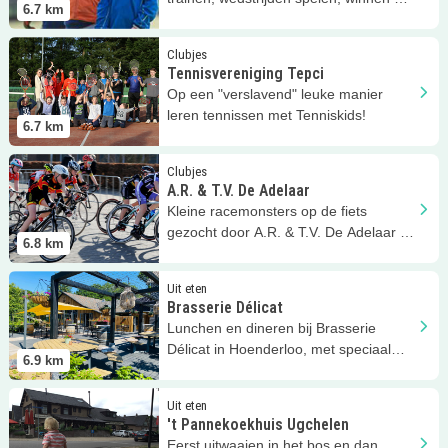
6.7
km
verliezen. AMHC Hockey!
Lees meer
Tennisvereniging Tepci
Clubjes
Tennisvereniging Tepci
Op een "verslavend" leuke manier
leren tennissen met Tenniskids!
6.7
km
Lees meer
A.R. &amp; T.V. De Adelaar
Clubjes
A.R. & T.V. De Adelaar
Kleine racemonsters op de fiets
gezocht door A.R. & T.V. De Adelaar in
6.8
km
Apeldoorn!
Lees meer
Brasserie Délicat
Uit eten
Brasserie Délicat
Lunchen en dineren bij Brasserie
Délicat in Hoenderloo, met speciaal
6.9
km
kindermenu!
Lees meer
't Pannekoekhuis Ugchelen
Uit eten
't Pannekoekhuis Ugchelen
Eerst uitwaaien in het bos en dan