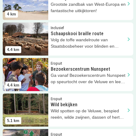
Grootste zandbak van West-Europa en
fantastische uitkijktoren!
4
km
Lees meer
Schaapskooi braille route
Inclusief
Schaapskooi braille route
Volg de toffe wandelroute van
Staatsbosbeheer voor blinden en
4.4
km
slechtzienden bij Schaapskooi Hoog
Buurlo!
Lees meer
Bezoekerscentrum Nunspeet
Eropuit
Bezoekerscentrum Nunspeet
Ga vanaf Bezoekerscentrum Nunspeet
op speurtocht over de Veluwe en leer
4.4
km
van alles over de natuur!
Lees meer
Wild bekijken
Eropuit
Wild bekijken
Wild spotten op de Veluwe, bespied
reeën, wilde zwijnen, dassen of herten
5.1
km
!
Lees meer
Wandelen bij Het Leesten
Eropuit