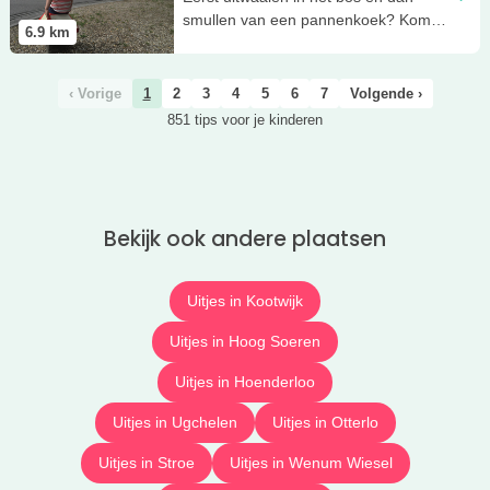
smullen van een pannenkoek? Kom
6.9
km
dan naar 't Pannekoekhuis!
‹ Vorige
1
2
3
4
5
6
7
Volgende ›
851 tips voor je kinderen
Bekijk ook andere plaatsen
Uitjes in Kootwijk
Uitjes in Hoog Soeren
Uitjes in Hoenderloo
Uitjes in Ugchelen
Uitjes in Otterlo
Uitjes in Stroe
Uitjes in Wenum Wiesel