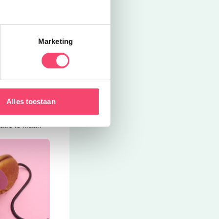
Marketing
zuur (een papje
s maar dat zal
Alles toestaan
oratiestift.
van
tie is klaar!