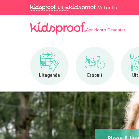
Apeldoorn Deventer
Ga naar Uitagenda
Ga naar Eropuit
Uitagenda
Eropuit
Uit
Blogs & ins