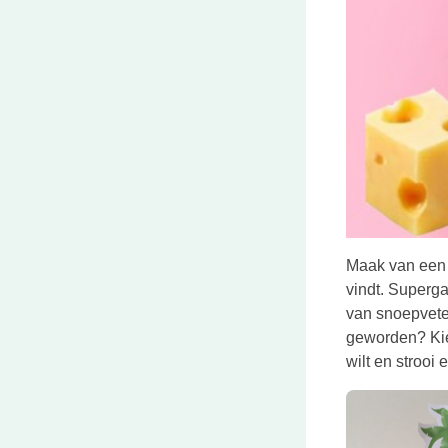
Maak van een 
vindt. Superga
van snoepveter
geworden? Ki
wilt en strooi