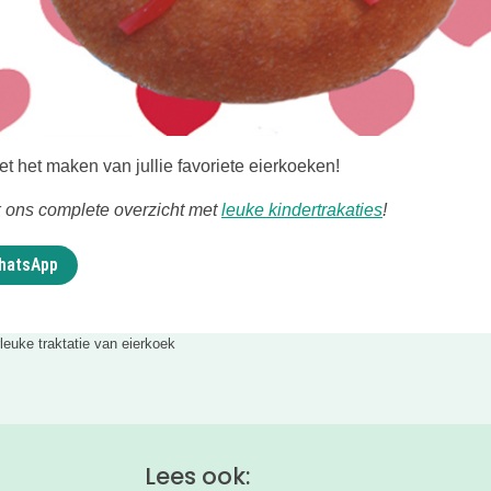
et het maken van jullie favoriete eierkoeken!
Deze link ope
k ons complete overzicht met
leuke kindertrakaties
!
WhatsApp
leuke traktatie van eierkoek
Lees ook: