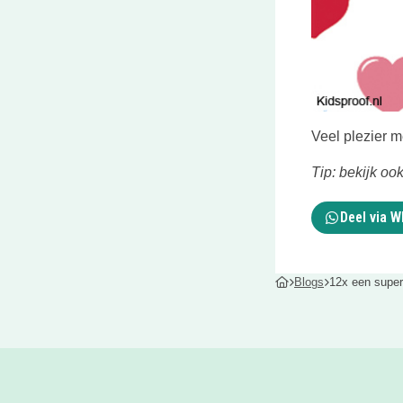
Veel plezier m
Tip: bekijk oo
Deel via 
Blogs
12x een super