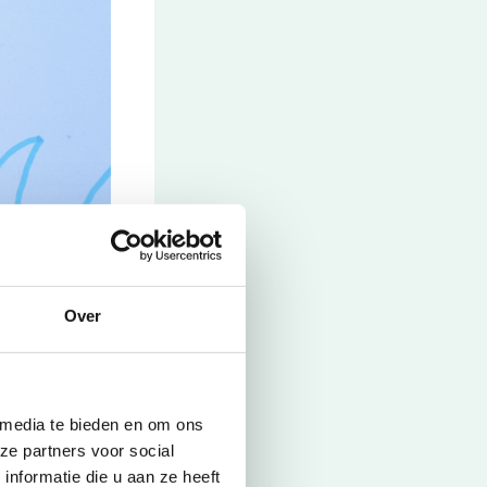
dier vast
n zijn gemaakt
Over
k met een mesje
tsel je van
Sluiten
 media te bieden en om ons
ze partners voor social
nformatie die u aan ze heeft