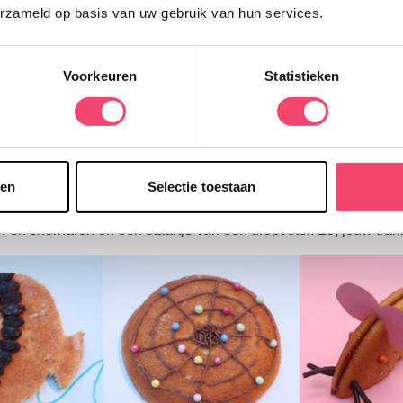
erzameld op basis van uw gebruik van hun services.
Ja, ik wil winnen!
Voorkeuren
Statistieken
isje
is versierd met rozijnen, plak ze vast met zelfgemaakte gla
er met water). In dit mooie
spinnenweb
zitten nog geen diertje
sen
Selectie toestaan
 meer duren! De draden van het web zijn gemaakt van eetbare dec
muis
! Plak 2 helften van een eierkoek op elkaar, maak oortjes 
r en snorharen en een staartje van een dropveter. Zo, jouw trakta