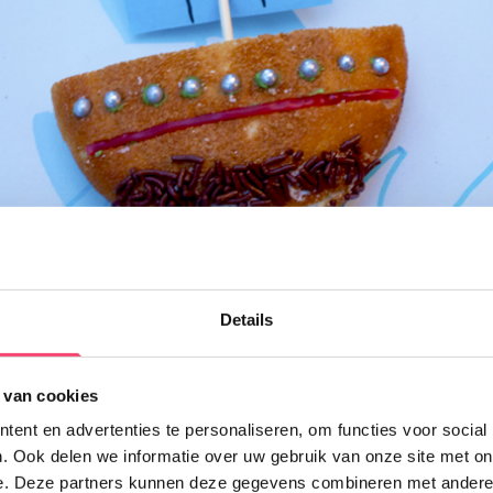
te dierenfan? Dan vind je deze eierkoeken in de vorm van een 
et
lieveheersbeestje
heeft strepen van snoepveter en de stippe
Details
den dropjes. Dit
konijntje
is ook echt te lief! Snijd de eierkoe
 schaar. En wat dacht je van een
schildpad
? Het onderlijfje knu
r, de eierkoek leg je daar als schild bovenop.
 van cookies
ent en advertenties te personaliseren, om functies voor social
Doe mee en maak kans op één van de 5 gezinstickets voor
. Ook delen we informatie over uw gebruik van onze site met on
Kasteel de Haar!
e. Deze partners kunnen deze gegevens combineren met andere i