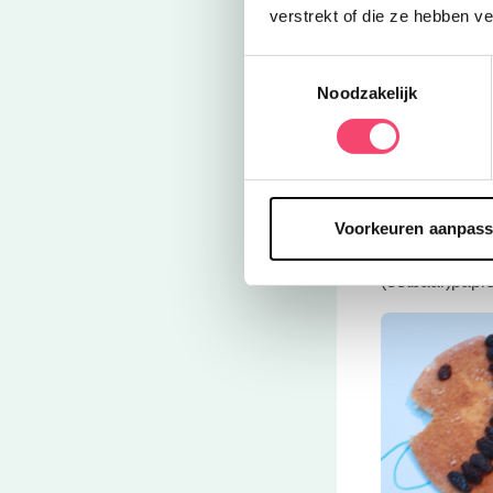
verstrekt of die ze hebben v
Toestemmingsselectie
Noodzakelijk
Dit grappige
v
van poedersuik
Voorkeuren aanpas
vast niet lang
Piep, kijk een
(eetbaar)papie