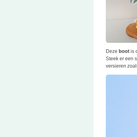
Deze
boot
is 
Steek er een s
versieren zoals