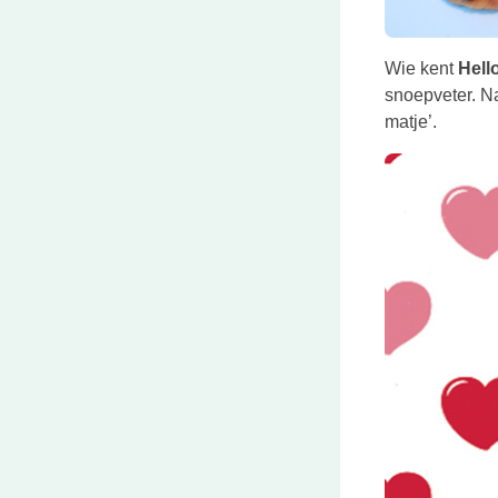
Wie kent
Hello
snoepveter. Nat
matje’.