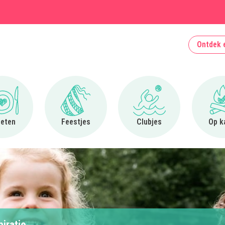
Ontdek 
Ga naar Uit eten
Ga naar Feestjes
Ga naar Clubjes
 eten
Feestjes
Clubjes
Op k
piratie