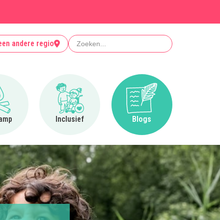
Zoeken
een andere regio
Ga naar Op kamp
Ga naar Inclusief
Ga naar Blogs
amp
Inclusief
Blogs