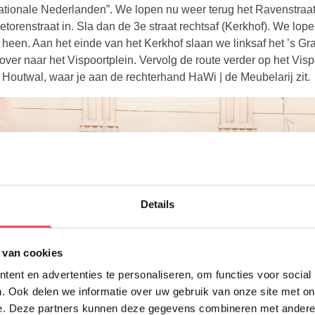
ationale Nederlanden”. We lopen nu weer terug het Ravenstraat
etorenstraat in. Sla dan de 3e straat rechtsaf (Kerkhof). We lo
heen. Aan het einde van het Kerkhof slaan we linksaf het ’s Gr
ver naar het Vispoortplein. Vervolg de route verder op het Vispo
 Houtwal, waar je aan de rechterhand HaWi | de Meubelarij zit.
Details
 van cookies
ent en advertenties te personaliseren, om functies voor social
Doe mee en maak kans op één van de 5 gezinstickets voor
. Ook delen we informatie over uw gebruik van onze site met on
Kasteel de Haar!
e. Deze partners kunnen deze gegevens combineren met andere i