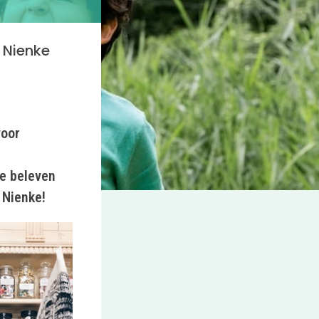
 Nienke
voor
te beleven
 Nienke!