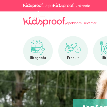
Apeldoorn Deventer
Ga naar Uitagenda
Ga naar Eropuit
Uitagenda
Eropuit
Uit
Blogs & ins