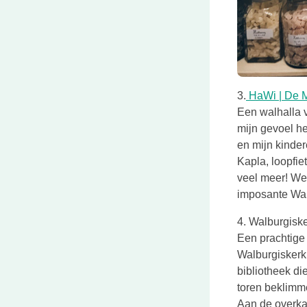
3.
HaWi | De M
Een walhalla 
mijn gevoel he
en mijn kinde
Kapla, loopfie
veel meer! We 
imposante Wal
4. Walburgiske
Een prachtige 
Walburgiskerk
bibliotheek di
toren beklim
Aan de overka