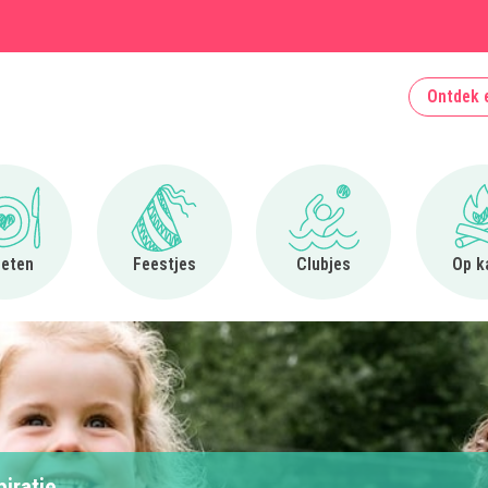
Ontdek 
Ga naar Uit eten
Ga naar Feestjes
Ga naar Clubjes
 eten
Feestjes
Clubjes
Op k
piratie