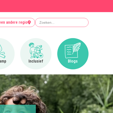
Zoeken
een andere regio
Ga naar Op kamp
Ga naar Inclusief
Ga naar Blogs
amp
Inclusief
Blogs