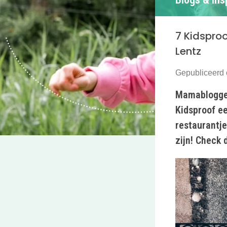
7 Kidspro
Lentz
Gepubliceerd 
Mamablogger
Kidsproof ee
restaurantje
zijn! Check 