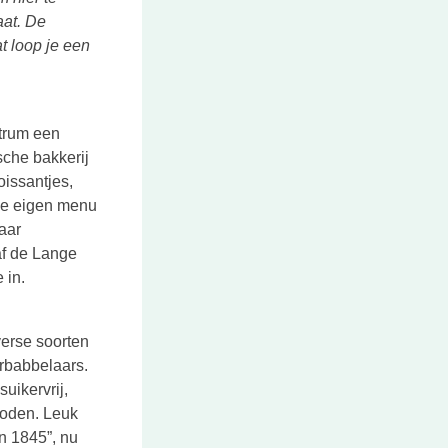
aat. De
at loop je een
ntrum een
sche bakkerij
oissantjes,
k je eigen menu
aar
af de Lange
 in.
verse soorten
erbabbelaars.
uikervrij,
boden. Leuk
n 1845”, nu