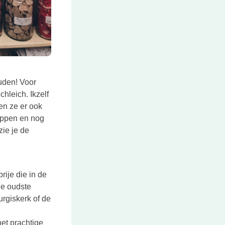
uden! Voor
hleich. Ikzelf
en ze er ook
poppen en nog
zie je de
ije die in de
de oudste
urgiskerk of de
et prachtige