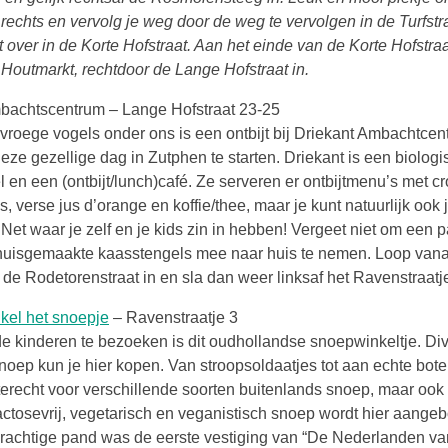
echts en vervolg je weg door de weg te vervolgen in de Turfstr
pt over in de Korte Hofstraat. Aan het einde van de Korte Hofstra
 Houtmarkt, rechtdoor de Lange Hofstraat in.
mbachtscentrum – Lange Hofstraat 23-25
vroege vogels onder ons is een ontbijt bij Driekant Ambachtce
ze gezellige dag in Zutphen te starten. Driekant is een biologi
 en een (ontbijt/lunch)café. Ze serveren er ontbijtmenu’s met cr
es, verse jus d’orange en koffie/thee, maar je kunt natuurlijk oo
Net waar je zelf en je kids zin in hebben! Vergeet niet om een p
 huisgemaakte kaasstengels mee naar huis te nemen. Loop van
s de Rodetorenstraat in en sla dan weer linksaf het Ravenstraatje
Deze link opent in een nieuwe tab
el het snoepje
– Ravenstraatje 3
e kinderen te bezoeken is dit oudhollandse snoepwinkeltje. Di
oep kun je hier kopen. Van stroopsoldaatjes tot aan echte bot
terecht voor verschillende soorten buitenlands snoep, maar ook s
lactosevrij, vegetarisch en veganistisch snoep wordt hier aange
 prachtige pand was de eerste vestiging van “De Nederlanden va