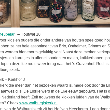
Deze link opent in een nieuwe tab
eubelarij
– Houtwal 10
voor kids en ouders die onder andere van houten speelgoed ho
bben ze het hele assortiment van Brio, Ostheimer, Grimms en Sc
ren worden hier enorm gelukkig van! Naast deze merken verkop
tsjes- en karretjes in allerlei soorten en maten, knikkerbanen, 
lopen dezelfde route weer terug naar het ’s Gravenhof. Rechts 
burgiskerk.
rk – Kerkhof 3
kerk die meer dan het bezoeken waard is, mede ook door de Libr
 aanwezig is. De Librije werd in de 16e eeuw gebouwd. Het is 
e Nederland heeft. Zelf trouwens de klokken luiden van de Walb
men? Check
www.walburgiskerk.nl
nt van de Walburgiskerk zit het Hof van Heeckeren. Loop door h