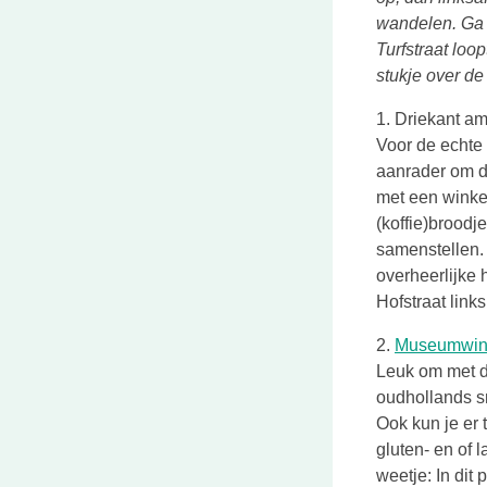
wandelen. Ga r
Turfstraat loo
stukje over de
1. Driekant a
Voor de echte 
aanrader om de
met een winkel
(koffie)broodj
samenstellen. 
overheerlijke
Hofstraat link
2.
Museumwink
Leuk om met d
oudhollands sn
Ook kun je er 
gluten- en of 
weetje: In dit