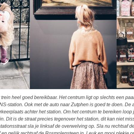
 trein heel goed bereikbaar. Het centrum ligt op slechts een paa
NS-station. Ook met de auto naar Zutphen is goed te doen. De a
rkeerplaats achter het station. Om het centrum te bereiken loop 
in. Dit is de straat precies tegenover het station, dit kan niet mi
tationsstraat sla je linksaf de overwelving op. Sla nu rechtsaf 
f en gelijk rechtsaf de Rosmolensteeg in. Leuk en mooi plekje o