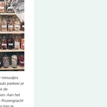
r minuutjes
uto parkeer je
je de
ssen. Aan het
de Rozengracht
m hier te