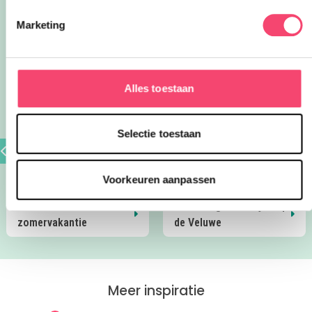
theater en avontuurlijke doe-uitjes:
ontdek 26 favoriete zomeruitjes voor
Marketing
gezinnen door heel Nederland.
Favoriete uitjes & adressen
Alles toestaan
Selectie toestaan
Voorkeuren aanpassen
Kinderfilms in de
7x leuke gezinsuitjes op
zomervakantie
de Veluwe
Meer inspiratie