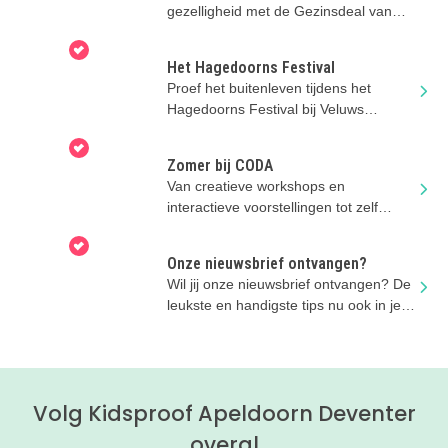
gezelligheid met de Gezinsdeal van
Multi Fun Bussloo!
Het Hagedoorns Festival
Proef het buitenleven tijdens het
Hagedoorns Festival bij Veluws
Museum Hagedoorns Plaatse in Epe!
Zomer bij CODA
Van creatieve workshops en
interactieve voorstellingen tot zelf
maken, tekenen en experimenteren bij
CODA
Onze nieuwsbrief ontvangen?
Wil jij onze nieuwsbrief ontvangen? De
leukste en handigste tips nu ook in je
mailbox!
Volg Kidsproof Apeldoorn Deventer
overal