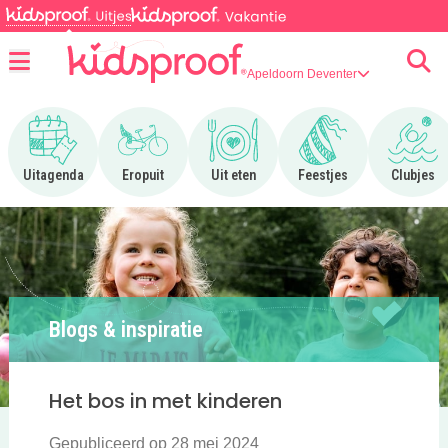
Apeldoorn Deventer
Menu
Ga naar Uitagenda
Ga naar Eropuit
Ga naar Uit eten
Ga naar Feestjes
Ga n
Uitagenda
Eropuit
Uit eten
Feestjes
Clubjes
Blogs & inspiratie
Het bos in met kinderen
Gepubliceerd op 28 mei 2024