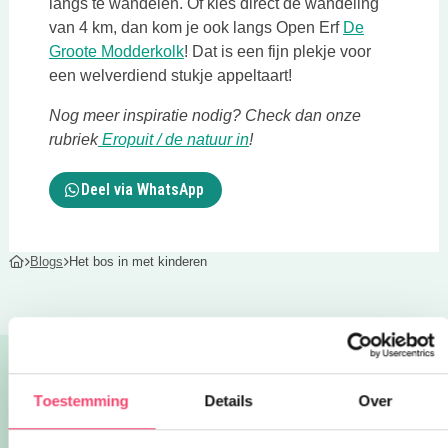
langs te wandelen. Of kies direct de wandeling
van 4 km, dan kom je ook langs Open Erf
De
Deze link opent in een nieuwe tab
Groote Modderkolk
! Dat is een fijn plekje voor
een welverdiend stukje appeltaart!
Nog meer inspiratie nodig? Check dan onze
Deze link opent in een nieu
rubriek
Eropuit / de natuur in
!
Deel via WhatsApp
Blogs
Het bos in met kinderen
Lees ook:
Toestemming
Details
Over
Alle blogs