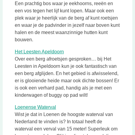
Een prachtig bos waar je eekhoorns, reeën en
een vos tegen het lijf kunt lopen. Maar ook een
plek waar je heerlijk van de berg af kunt roetsjen
en waar je de padvinder in jezelf naar boven kunt
halen en de meest waanzinnige hutten kunt
bouwen.
Deze link opent in een nieuwe ta
Het Leesten Apeldoorn
Over een berg afroetsjen gesproken… bij Het
Leesten in Apeldoorn kun je ook fantastisch van
een berg afglijden. En het gebied is afwisselend,
er is glooiende heide maar ook dichte bossen! Er
is ook een verhard pad, handig als je met een
kinderwagen of buggy op pad wilt!
Deze link opent in een nieuwe tab
Loenense Waterval
Wist je dat in Loenen de hoogste waterval van
Nederland te vinden is? In totaal heeft de
waterval een verval van 15 meter! Superleuk om