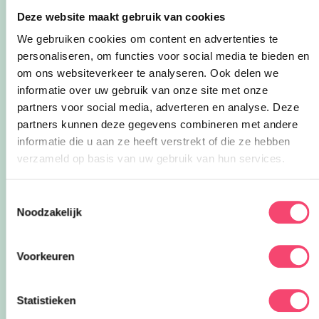
7x leuke gezinsuitjes op de Veluwe
Deze website maakt gebruik van cookies
Of je nu in deze regio op vakantie bent
of je wilt een dagje eropuit naar de
We gebruiken cookies om content en advertenties te
Veluwe, er is hier in de zomer ook
personaliseren, om functies voor social media te bieden en
zoveel te beleven!
om ons websiteverkeer te analyseren. Ook delen we
22x zomeruitjes in en om Apeldoorn,
informatie over uw gebruik van onze site met onze
Deventer en Zutphen
partners voor social media, adverteren en analyse. Deze
Yes, zomervakantie! Zes heerlijke
partners kunnen deze gegevens combineren met andere
weken geen school… tijd voor leuke
informatie die u aan ze heeft verstrekt of die ze hebben
dingen! Er is deze zomer weer zoveel
te doen in en om Apeldoorn, Deventer,
verzameld op basis van uw gebruik van hun services.
Zutphen en de Veluwe. Wij
Hotspots gids 2026 – Apeldoorn,
verzamelden de leukste zomeruitjes
Deventer, Zutphen en de Veluwe
Toestemmingsselectie
met kinderen voor je.
Yes, de nieuwe Hotspots gids is uit! Vol
Noodzakelijk
met leuke tips in en om Apeldoorn,
Deventer, Zutphen en de Veluwe.
Handig om te bewaren! Welke
Voorkeuren
hotspots gaan jullie bezoeken?
26x zomeruitjes met kids door heel
Nederland
Statistieken
Van paleizen en musea tot waterpret,