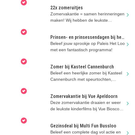
22x zomeruitjes
Zomervakantie = samen herinneringen
maken! Wij hebben de leukste
zomeruitjes voor je verzameld.
Prinsen- en prinsessendagen bij het
Loo
Beleef jouw sprookje op Paleis Het Loo
met een fantastisch programma!
Zomer bij Kasteel Cannenburch
Beleef een heerlijke zomer bij Kasteel
Cannenburch met speurtochten,
rondleidingen en gezelligheid!
Zomervakantie bij Vue Apeldoorn
Deze zomervakantie draaien er weer
de leukste kinderfilms bij Vue Bioscoop
Apeldoorn!
Gezinsdeal bij Multi Fun Bussloo
Beleef een complete dag vol actie en