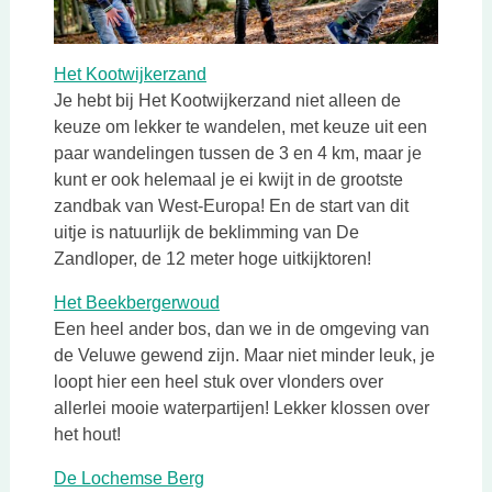
Deze link opent in een nieuwe tab
Het Kootwijkerzand
Je hebt bij Het Kootwijkerzand niet alleen de
keuze om lekker te wandelen, met keuze uit een
paar wandelingen tussen de 3 en 4 km, maar je
kunt er ook helemaal je ei kwijt in de grootste
zandbak van West-Europa! En de start van dit
uitje is natuurlijk de beklimming van De
Zandloper, de 12 meter hoge uitkijktoren!
Deze link opent in een nieuwe tab
Het Beekbergerwoud
Een heel ander bos, dan we in de omgeving van
de Veluwe gewend zijn. Maar niet minder leuk, je
loopt hier een heel stuk over vlonders over
allerlei mooie waterpartijen! Lekker klossen over
het hout!
Deze link opent in een nieuwe tab
De Lochemse Berg