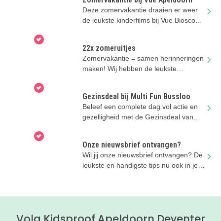
Deze zomervakantie draaien er weer
de leukste kinderfilms bij Vue Bioscoop
Apeldoorn!
22x zomeruitjes
Zomervakantie = samen herinneringen
maken! Wij hebben de leukste
zomeruitjes voor je verzameld.
Gezinsdeal bij Multi Fun Bussloo
Beleef een complete dag vol actie en
gezelligheid met de Gezinsdeal van
Multi Fun Bussloo!
Onze nieuwsbrief ontvangen?
Wil jij onze nieuwsbrief ontvangen? De
leukste en handigste tips nu ook in je
mailbox!
Volg Kidsproof Apeldoorn Deventer