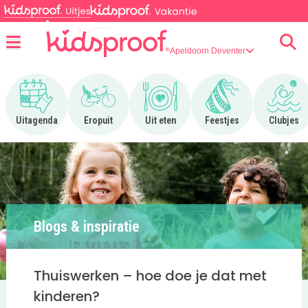
Apeldoorn Deventer
Menu
Ga naar Uitagenda
Ga naar Eropuit
Ga naar Uit eten
Ga naar Feestjes
Ga n
Uitagenda
Eropuit
Uit eten
Feestjes
Clubjes
Blogs & inspiratie
Thuiswerken – hoe doe je dat met
kinderen?