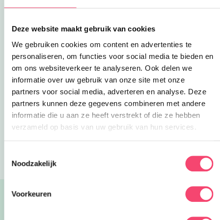
wel even op”. Binnen korte tijd kwam ik
nauwelijks meer aan werken toe. Werken met de
Deze website maakt gebruik van cookies
kids thuis is al uitdaging genoeg!
We gebruiken cookies om content en advertenties te
Succes met thuiswerken én veel plezier met je
personaliseren, om functies voor social media te bieden en
kids!
om ons websiteverkeer te analyseren. Ook delen we
informatie over uw gebruik van onze site met onze
– Annemarie
partners voor social media, adverteren en analyse. Deze
partners kunnen deze gegevens combineren met andere
Deel via WhatsApp
informatie die u aan ze heeft verstrekt of die ze hebben
verzameld op basis van uw gebruik van hun services.
Blogs
Thuiswerken – hoe doe je dat met kinderen?
Toestemmingsselectie
Noodzakelijk
Voorkeuren
Lees ook:
Alle blogs