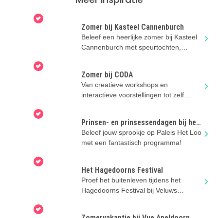
Zomer bij Kasteel Cannenburch
Beleef een heerlijke zomer bij Kasteel
Cannenburch met speurtochten,
rondleidingen en gezelligheid!
Zomer bij CODA
Van creatieve workshops en
interactieve voorstellingen tot zelf
maken, tekenen en experimenteren bij
CODA
Prinsen- en prinsessendagen bij het
Loo
Beleef jouw sprookje op Paleis Het Loo
met een fantastisch programma!
Het Hagedoorns Festival
Proef het buitenleven tijdens het
Hagedoorns Festival bij Veluws
Museum Hagedoorns Plaatse in Epe!
Zomervakantie bij Vue Apeldoorn