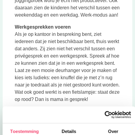
joggingbroek word je echt niet productiever. Ook
daaraan zien de kinderen het verschil tussen een
weekenddag en een werkdag. Werk-modus aan!
Werkgesprekken voeren
Als je op kantoor in bespreking bent, ziet
iedereen dat je niet beschikbaar bent, thuis werkt
dat anders. Zij zien niet het verschil tussen een
privégesprek en een werkgesprek. Spreek af hoe
ze kunnen zien dat je in een werkgesprek bent.
Laat ze een mooie deurhanger voor je maken of
kies iets ludieks: een knuffel die je met z’n rug
naar je toedraait als je niet gestoord kunt worden.
Wat ook goed werkt is een fietslampje: staat deze
op rood? Dan is mama in gesprek!
Vermijd overdag zoveel mogelijk andere taken
Toen ik ooit begon met thuis werken, trok ik van
alles naar mezelf toe. “Laat de ontbijtboel maar
Toestemming
Details
Over
staan, ik ruim het straks wel op”, “Ik hang de was