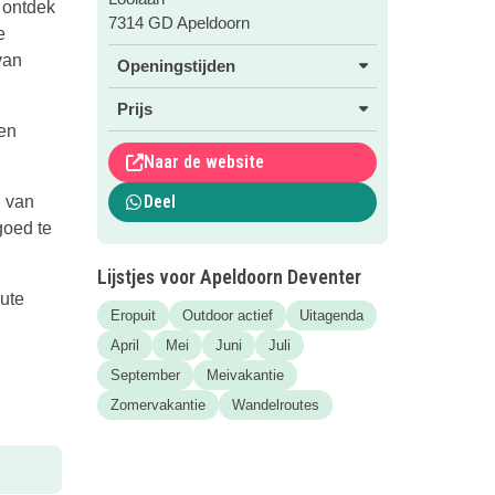
 ontdek
7314 GD Apeldoorn
e
van
Openingstijden
Prijs
een
Naar de website
Deel
d van
goed te
Lijstjes voor Apeldoorn Deventer
ute
Eropuit
Outdoor actief
Uitagenda
April
Mei
Juni
Juli
September
Meivakantie
Zomervakantie
Wandelroutes