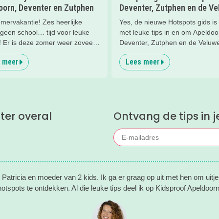
oorn, Deventer en Zutphen
Deventer, Zutphen en de V
mervakantie! Zes heerlijke
Yes, de nieuwe Hotspots gids is u
geen school… tijd voor leuke
met leuke tips in en om Apeldoo
! Er is deze zomer weer zoveel
Deventer, Zutphen en de Veluw
n in en om Apeldoorn, Deventer,
Handig om te bewaren! Welke h
 meer
Lees meer
n en de Veluwe. Wij
gaan jullie bezoeken?
elden de leukste zomeruitjes
deren voor je.
ter overal
Ontvang de tips in j
n Patricia en moeder van 2 kids. Ik ga er graag op uit met hen om uitje
otspots te ontdekken. Al die leuke tips deel ik op Kidsproof Apeldoor