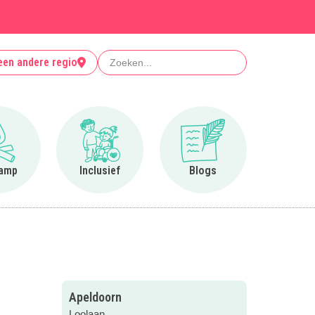
Zoeken
een andere regio
Ga naar Op kamp
Ga naar Inclusief
Ga naar Blogs
amp
Inclusief
Blogs
Apeldoorn
Loolaan