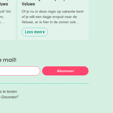
eluwe
Veluwe
it! Vol
Of je nu in deze regio op vakantie bent
rn,
of je wilt een dagje eropuit naar de
e.
Veluwe, er is hier in de zomer ook
otspots
zoveel te beleven!
Lees meer
e mail!
Abonneer
s te testen
n-Deventer!"