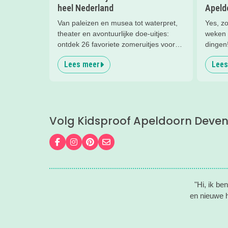
heel Nederland
Apeld
Van paleizen en musea tot waterpret,
Yes, zo
theater en avontuurlijke doe-uitjes:
weken 
ontdek 26 favoriete zomeruitjes voor
dingen
gezinnen door heel Nederland.
te doe
Lees meer
Lees
Zutphe
verzam
met kin
Volg Kidsproof Apeldoorn Deven
Volg ons op Facebook
Volg ons op Instagram
Volg ons op Pinterest
Mail ons
"Hi, ik be
en nieuwe h