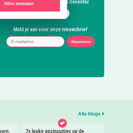
Volg Kidsproof Apeldoorn Deventer
Alles toestaan
Volg ons op Facebook
Volg ons op Instagram
Volg ons op Pinterest
Mail ons
Meld je aan voor onze nieuwsbrief
Abonneer
Alle blogs
oorn,
7x leuke gezinsuitjes op de