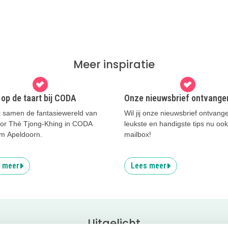
Meer inspiratie
op de taart bij CODA
Onze nieuwsbrief ontvange
 samen de fantasiewereld van
Wil jij onze nieuwsbrief ontvan
ator Thé Tjong-Khing in CODA
leukste en handigste tips nu ook 
 Apeldoorn.
mailbox!
 meer
Lees meer
Uitgelicht