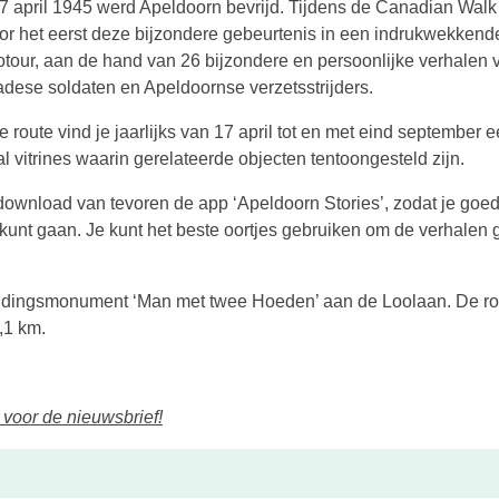
7 april 1945 werd Apeldoorn bevrijd. Tijdens de Canadian Walk
oor het eerst deze bijzondere gebeurtenis in een indrukwekkend
otour, aan de hand van 26 bijzondere en persoonlijke verhalen 
dese soldaten en Apeldoornse verzetsstrijders.
 route vind je jaarlijks van 17 april tot en met eind september 
l vitrines waarin gerelateerde objecten tentoongesteld zijn.
 download van tevoren de app ‘Apeldoorn Stories’, zodat je goe
t kunt gaan. Je kunt het beste oortjes gebruiken om de verhalen 
rijdingsmonument ‘Man met twee Hoeden’ aan de Loolaan. De ro
,1 km.
n voor de nieuwsbrief!