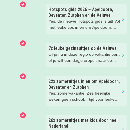
Hotspots gids 2026 – Apeldoorn,
Deventer, Zutphen en de Veluwe
Yes, de nieuwe Hotspots gids is uit! Vol
met leuke tips in en om Apeldoorn,
Deventer, Zutphen en de Veluwe.
Handig om te bewaren! Welke
hotspots gaan jullie bezoeken?
7x leuke gezinsuitjes op de Veluwe
Of je nu in deze regio op vakantie bent
of je wilt een dagje eropuit naar de
Veluwe, er is hier in de zomer ook
zoveel te beleven!
22x zomeruitjes in en om Apeldoorn,
Deventer en Zutphen
Yes, zomervakantie! Zes heerlijke
weken geen school… tijd voor leuke
dingen! Er is deze zomer weer zoveel
te doen in en om Apeldoorn, Deventer,
Zutphen en de Veluwe. Wij
26x zomeruitjes met kids door heel
verzamelden de leukste zomeruitjes
Nederland
met kinderen voor je.