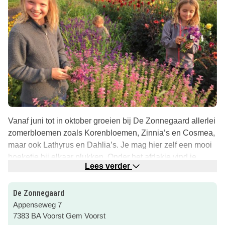
Vanaf juni tot in oktober groeien bij De Zonnegaard allerlei
zomerbloemen zoals Korenbloemen, Zinnia’s en Cosmea,
maar ook Lathyrus en Dahlia’s. Je mag hier zelf een mooi
boeketje bij elkaar plukken. Onder het afdakje vind je
Lees verder
informatie, vazen met water en een schaartje.
De Zonnegaard vraagt 50 eurocent per bloemsteel. Het
De Zonnegaard
bedrag kan je in het daarvoor bestemde busje doen. De
Appenseweg 7
pluktuin is geopend van zonsopgang tot zonsondergang,
7383 BA Voorst Gem Voorst