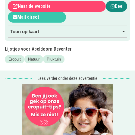
van maandag tot en met zaterdag.
Naar de website
Deel
Kom je langs? Voor meer info klik je op de roze button.
Mail direct
Uit eten met de kids? Check de
kindvriendelijke
Toon op kaart
restaurantjes
!
Lijstjes voor Apeldoorn Deventer
Eropuit
Natuur
Pluktuin
Lees verder onder deze advertentie