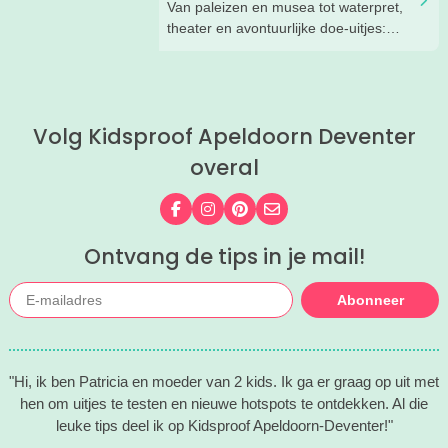
Van paleizen en musea tot waterpret,
theater en avontuurlijke doe-uitjes:
ontdek 26 favoriete zomeruitjes voor
gezinnen door heel Nederland.
Volg Kidsproof Apeldoorn Deventer
overal
Volg ons op Facebook
Volg ons op Instagram
Volg ons op Pinterest
Mail ons
Ontvang de tips in je mail!
Abonneer
"Hi, ik ben Patricia en moeder van 2 kids. Ik ga er graag op uit met
hen om uitjes te testen en nieuwe hotspots te ontdekken. Al die
leuke tips deel ik op Kidsproof Apeldoorn-Deventer!"