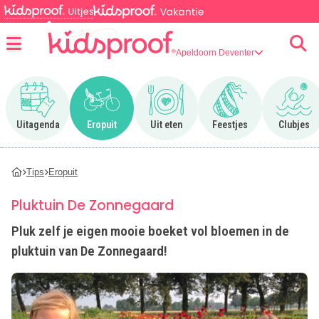
Apeldoorn Deventer
Menu
Ga naar Uitagenda
Ga naar Eropuit
Ga naar Uit eten
Ga naar Feestjes
Ga n
Uitagenda
Eropuit
Uit eten
Feestjes
Clubjes
Tips
Eropuit
Pluktuin De Zonnegaard
Pluk zelf je eigen mooie boeket vol bloemen in de
pluktuin van De Zonnegaard!