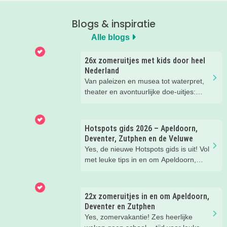
Blogs & inspiratie
Alle blogs
26x zomeruitjes met kids door heel
Nederland
Van paleizen en musea tot waterpret,
theater en avontuurlijke doe-uitjes:
ontdek 26 favoriete zomeruitjes voor
gezinnen door heel Nederland.
Hotspots gids 2026 – Apeldoorn,
Deventer, Zutphen en de Veluwe
Yes, de nieuwe Hotspots gids is uit! Vol
met leuke tips in en om Apeldoorn,
Deventer, Zutphen en de Veluwe.
Handig om te bewaren! Welke
hotspots gaan jullie bezoeken?
22x zomeruitjes in en om Apeldoorn,
Deventer en Zutphen
Yes, zomervakantie! Zes heerlijke