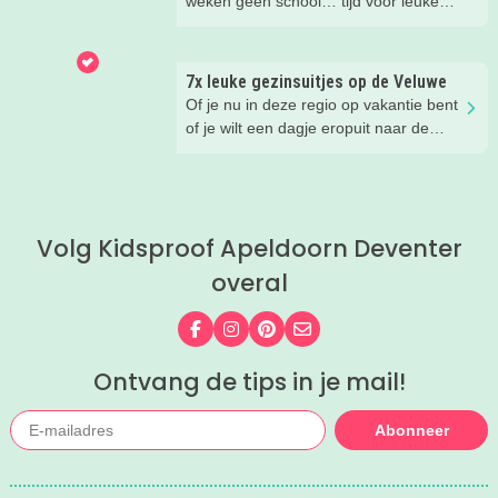
weken geen school… tijd voor leuke
dingen! Er is deze zomer weer zoveel
te doen in en om Apeldoorn, Deventer,
Zutphen en de Veluwe. Wij
7x leuke gezinsuitjes op de Veluwe
verzamelden de leukste zomeruitjes
Of je nu in deze regio op vakantie bent
met kinderen voor je.
of je wilt een dagje eropuit naar de
Veluwe, er is hier in de zomer ook
zoveel te beleven!
Volg Kidsproof Apeldoorn Deventer
overal
Volg ons op Facebook
Volg ons op Instagram
Volg ons op Pinterest
Mail ons
Ontvang de tips in je mail!
Abonneer