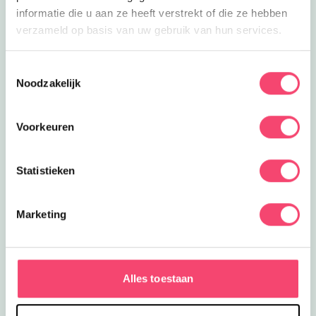
informatie die u aan ze heeft verstrekt of die ze hebben
verzameld op basis van uw gebruik van hun services.
Toestemmingsselectie
Noodzakelijk
Voorkeuren
Statistieken
Marketing
Zomervakantie bij het NMM
Klaar voor actie? In de zomervakantie zijn er extra veel
stoere activiteiten voor kids bij het Nationaal Militair
Alles toestaan
Museum. Wie is het snelste op de stormbaan? Rijd zelf
in een mini-jeep of mini-quad en meer!