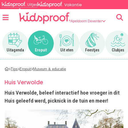
Apeldoorn Deventer
Menu
Ga naar Uitagenda
Ga naar Eropuit
Ga naar Uit eten
Ga naar Feestjes
Ga n
Uitagenda
Eropuit
Uit eten
Feestjes
Clubjes
Tips
Eropuit
Museum & educatie
Huis Verwolde
Huis Verwolde, beleef interactief hoe vroeger in dit
Huis geleefd werd, picknick in de tuin en meer!