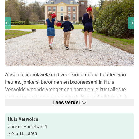
Absoluut indrukwekkend voor kinderen die houden van
freules, jonkers, baronnen en baronessen! In Huis
Verwolde woonde vroeger een baron en je kunt alles te
weten komen hoe er vroeger in de Huis geleefd werd. Je
Lees verder
beleeft dit op een leuke interactieve wijze, kids mogen veel
“doen” in het Huis!
Huis Verwolde
Buiten is ook van alles te beleven. Je kunt het bijzondere
Jonker Emilelaan 4
bomenpad lopen en de zakdoekjesboom ontdekken! Ook
7245 TL Laren