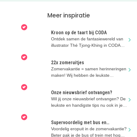
Meer inspiratie
Kroon op de taart bij CODA
Ontdek samen de fantasiewereld van
illustrator Thé Tjong-Khing in CODA
Museum Apeldoorn.
22x zomeruitjes
Zomervakantie = samen herinneringen
maken! Wij hebben de leukste
zomeruitjes voor je verzameld.
Onze nieuwsbrief ontvangen?
Wil jij onze nieuwsbrief ontvangen? De
leukste en handigste tips nu ook in je
mailbox!
Supervoordelig met bus en
regionale trein
Voordelig eropuit in de zomervakantie?
Beter pak je de bus of trein met hoge