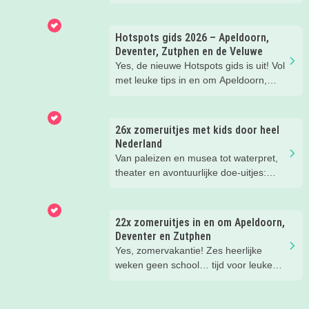
Veluwe, er is hier in de zomer ook
zoveel te beleven!
Hotspots gids 2026 – Apeldoorn,
Deventer, Zutphen en de Veluwe
Yes, de nieuwe Hotspots gids is uit! Vol
met leuke tips in en om Apeldoorn,
Deventer, Zutphen en de Veluwe.
Handig om te bewaren! Welke
hotspots gaan jullie bezoeken?
26x zomeruitjes met kids door heel
Nederland
Van paleizen en musea tot waterpret,
theater en avontuurlijke doe-uitjes:
ontdek 26 favoriete zomeruitjes voor
gezinnen door heel Nederland.
22x zomeruitjes in en om Apeldoorn,
Deventer en Zutphen
Yes, zomervakantie! Zes heerlijke
weken geen school… tijd voor leuke
dingen! Er is deze zomer weer zoveel
te doen in en om Apeldoorn, Deventer,
Zutphen en de Veluwe. Wij