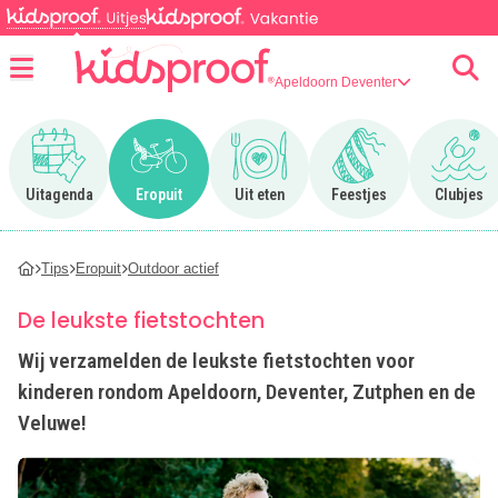
Apeldoorn Deventer
Menu
Ga naar Uitagenda
Ga naar Eropuit
Ga naar Uit eten
Ga naar Feestjes
Ga n
Uitagenda
Eropuit
Uit eten
Feestjes
Clubjes
Tips
Eropuit
Outdoor actief
De leukste fietstochten
Wij verzamelden de leukste fietstochten voor
kinderen rondom Apeldoorn, Deventer, Zutphen en de
Veluwe!