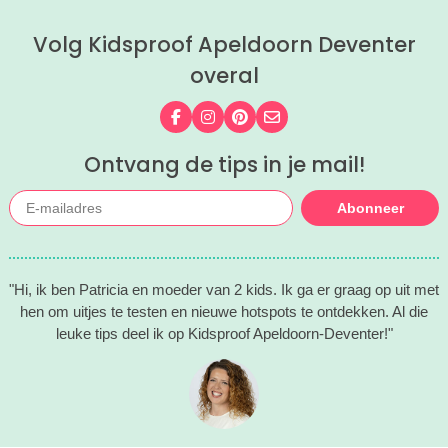
verzamelden de leukste zomeruitjes
Volg Kidsproof Apeldoorn Deventer
met kinderen voor je.
overal
Volg ons op Facebook
Volg ons op Instagram
Volg ons op Pinterest
Mail ons
Ontvang de tips in je mail!
Abonneer
"Hi, ik ben Patricia en moeder van 2 kids. Ik ga er graag op uit met
hen om uitjes te testen en nieuwe hotspots te ontdekken. Al die
leuke tips deel ik op Kidsproof Apeldoorn-Deventer!"