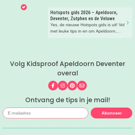
gezinnen door heel Nederland.
Hotspots gids 2026 – Apeldoorn,
Deventer, Zutphen en de Veluwe
Yes, de nieuwe Hotspots gids is uit! Vol
met leuke tips in en om Apeldoorn,
Deventer, Zutphen en de Veluwe.
Handig om te bewaren! Welke
hotspots gaan jullie bezoeken?
Volg Kidsproof Apeldoorn Deventer
overal
Volg ons op Facebook
Volg ons op Instagram
Volg ons op Pinterest
Mail ons
Ontvang de tips in je mail!
Abonneer