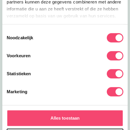
partners kunnen deze gegevens combineren met andere
informatie die u aan ze heeft verstrekt of die ze hebben
verzameld op basis van uw gebruik van hun services.
Toestemmingsselectie
Noodzakelijk
Voorkeuren
Statistieken
Zomervakantie bij het NMM
Marketing
Klaar voor actie? In de zomervakantie zijn er extra veel
stoere activiteiten voor kids bij het Nationaal Militair
Museum. Wie is het snelste op de stormbaan? Rijd zelf
Alles toestaan
in een mini-jeep of mini-quad en meer!