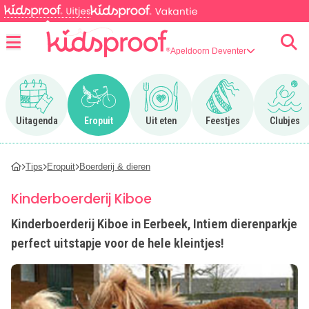
Apeldoorn Deventer
Menu
Ga naar Uitagenda
Ga naar Eropuit
Ga naar Uit eten
Ga naar Feestjes
Ga n
Uitagenda
Eropuit
Uit eten
Feestjes
Clubjes
Tips
Eropuit
Boerderij & dieren
Kinderboerderij Kiboe
Kinderboerderij Kiboe in Eerbeek, Intiem dierenparkje
perfect uitstapje voor de hele kleintjes!