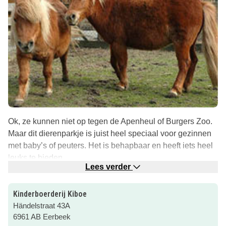
Ok, ze kunnen niet op tegen de Apenheul of Burgers Zoo.
Maar dit dierenparkje is juist heel speciaal voor gezinnen
met baby’s of peuters. Het is behapbaar en heeft iets heel
leuks te bieden.
Lees verder
Er zijn lieve diertjes, een bankje in de zon en een
zandbak! Meer dan genoeg voor de kleintjes!
Kinderboerderij Kiboe
Händelstraat 43A
Tip: in het winkeltje zijn eieren, appelmoes, mosterd, jam
6961 AB Eerbeek
en cadeautjes te koop.