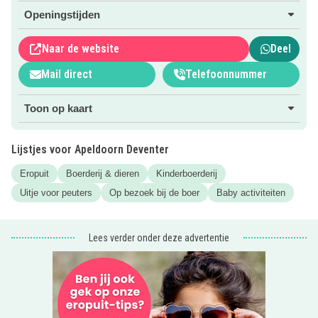
Openingstijden
Wil je meer weten over Kinderboerderij Kiboe in Eerbeek?
Klik dan op de roze button om naar de website te gaan.
Naar de website
Deel
Bekijk ook de
Uitagenda
van Kidsproof Apeldoorn! Heel
Mail direct
Telefoonnummer
handig alle leuke evenementen voor kinderen op een rijtje!
Toon op kaart
Lijstjes voor Apeldoorn Deventer
Eropuit
Boerderij & dieren
Kinderboerderij
Uitje voor peuters
Op bezoek bij de boer
Baby activiteiten
Lees verder onder deze advertentie