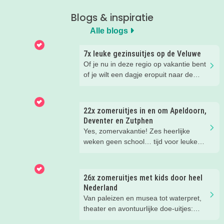
Blogs & inspiratie
Alle blogs
7x leuke gezinsuitjes op de Veluwe
Of je nu in deze regio op vakantie bent
of je wilt een dagje eropuit naar de
Veluwe, er is hier in de zomer ook
zoveel te beleven!
22x zomeruitjes in en om Apeldoorn,
Deventer en Zutphen
Yes, zomervakantie! Zes heerlijke
weken geen school… tijd voor leuke
dingen! Er is deze zomer weer zoveel
te doen in en om Apeldoorn, Deventer,
Zutphen en de Veluwe. Wij
26x zomeruitjes met kids door heel
verzamelden de leukste zomeruitjes
Nederland
met kinderen voor je.
Van paleizen en musea tot waterpret,
theater en avontuurlijke doe-uitjes:
ontdek 26 favoriete zomeruitjes voor