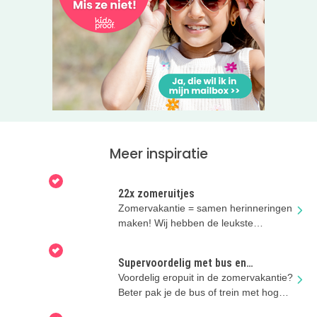
Meer inspiratie
22x zomeruitjes
Zomervakantie = samen herinneringen
maken! Wij hebben de leukste
zomeruitjes voor je verzameld.
Supervoordelig met bus en
regionale trein
Voordelig eropuit in de zomervakantie?
Beter pak je de bus of trein met hoge
kortingen!