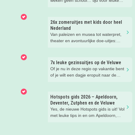
weken geen school… tijd voor leuke
dingen! Er is deze zomer weer zoveel
te doen in en om Apeldoorn, Deventer,
Zutphen en de Veluwe. Wij
26x zomeruitjes met kids door heel
verzamelden de leukste zomeruitjes
Nederland
met kinderen voor je.
Van paleizen en musea tot waterpret,
theater en avontuurlijke doe-uitjes:
ontdek 26 favoriete zomeruitjes voor
gezinnen door heel Nederland.
7x leuke gezinsuitjes op de Veluwe
Of je nu in deze regio op vakantie bent
of je wilt een dagje eropuit naar de
Veluwe, er is hier in de zomer ook
zoveel te beleven!
Hotspots gids 2026 – Apeldoorn,
Deventer, Zutphen en de Veluwe
Yes, de nieuwe Hotspots gids is uit! Vol
met leuke tips in en om Apeldoorn,
Deventer, Zutphen en de Veluwe.
Handig om te bewaren! Welke
hotspots gaan jullie bezoeken?