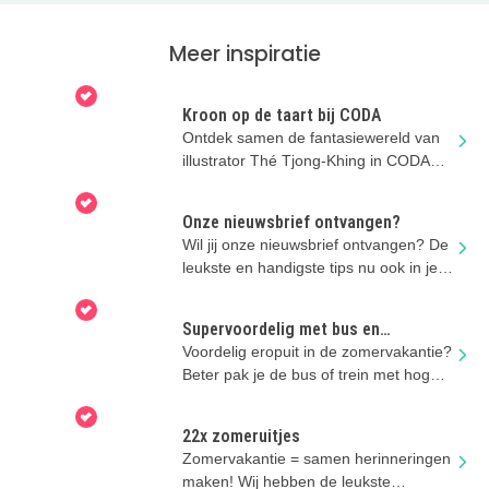
Meer inspiratie
Kroon op de taart bij CODA
Ontdek samen de fantasiewereld van
illustrator Thé Tjong-Khing in CODA
Museum Apeldoorn.
Onze nieuwsbrief ontvangen?
Wil jij onze nieuwsbrief ontvangen? De
leukste en handigste tips nu ook in je
mailbox!
Supervoordelig met bus en
regionale trein
Voordelig eropuit in de zomervakantie?
Beter pak je de bus of trein met hoge
kortingen!
22x zomeruitjes
Zomervakantie = samen herinneringen
maken! Wij hebben de leukste