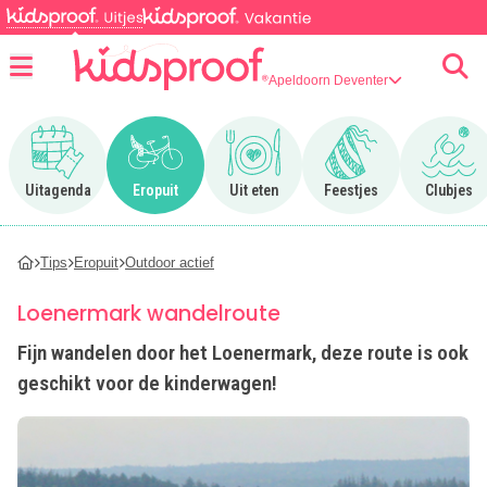
Apeldoorn Deventer
Menu
Ga naar Uitagenda
Ga naar Eropuit
Ga naar Uit eten
Ga naar Feestjes
Ga n
Uitagenda
Eropuit
Uit eten
Feestjes
Clubjes
Tips
Eropuit
Outdoor actief
Loenermark wandelroute
Fijn wandelen door het Loenermark, deze route is ook
geschikt voor de kinderwagen!