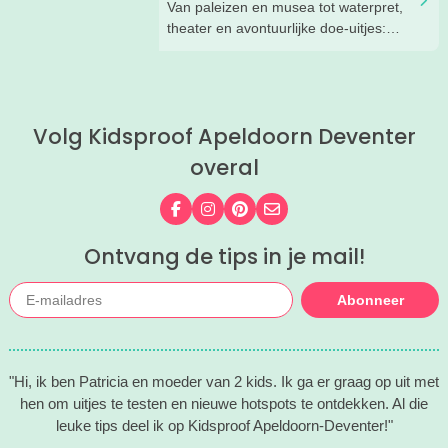
Van paleizen en musea tot waterpret,
theater en avontuurlijke doe-uitjes:
ontdek 26 favoriete zomeruitjes voor
gezinnen door heel Nederland.
Volg Kidsproof Apeldoorn Deventer
overal
Volg ons op Facebook
Volg ons op Instagram
Volg ons op Pinterest
Mail ons
Ontvang de tips in je mail!
Abonneer
"Hi, ik ben Patricia en moeder van 2 kids. Ik ga er graag op uit met
hen om uitjes te testen en nieuwe hotspots te ontdekken. Al die
leuke tips deel ik op Kidsproof Apeldoorn-Deventer!"