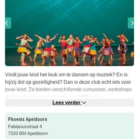
Vindt jouw kind het leuk om te dansen op muziek? En is
hij/zij dol op gezelligheid? Dan is deze club echt iets voor
jouw kind. Ze bieden verschillende cursussen, workshops
en lessen aan voor iedereen van 2-99 jaar.
Lees verder
Bij de jongste groepen komen dansexpressie en spel aan
bod. Er worden dansen aangeleerd die aansluiten bij de
Phoenix Apeldoorn
fantasie van kinderen, plezier staat voorop. De oudere
Fabianusstraat 4
groepen richten zich meer op werelddans. Er is aandacht
7333 BM Apeldoorn