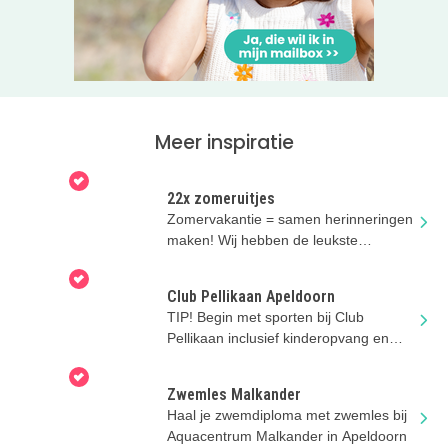
op een rij heeft gezet? Klik hiervoor op de categorie
Eropuit
.
Meer inspiratie
22x zomeruitjes
Zomervakantie = samen herinneringen
maken! Wij hebben de leukste
zomeruitjes voor je verzameld.
Club Pellikaan Apeldoorn
TIP! Begin met sporten bij Club
Pellikaan inclusief kinderopvang en
kidssporten
Zwemles Malkander
Haal je zwemdiploma met zwemles bij
Aquacentrum Malkander in Apeldoorn