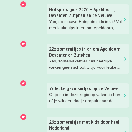
Hotspots gids 2026 – Apeldoorn,
Deventer, Zutphen en de Veluwe
Yes, de nieuwe Hotspots gids is uit! Vol
met leuke tips in en om Apeldoorn,
Deventer, Zutphen en de Veluwe.
Handig om te bewaren! Welke
hotspots gaan jullie bezoeken?
22x zomeruitjes in en om Apeldoorn,
Deventer en Zutphen
Yes, zomervakantie! Zes heerlijke
weken geen school… tijd voor leuke
dingen! Er is deze zomer weer zoveel
te doen in en om Apeldoorn, Deventer,
Zutphen en de Veluwe. Wij
7x leuke gezinsuitjes op de Veluwe
verzamelden de leukste zomeruitjes
Of je nu in deze regio op vakantie bent
met kinderen voor je.
of je wilt een dagje eropuit naar de
Veluwe, er is hier in de zomer ook
zoveel te beleven!
26x zomeruitjes met kids door heel
Nederland