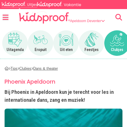
Apeldoorn Deventer
Menu
Ga naar Uitagenda
Ga naar Eropuit
Ga naar Uit eten
Ga naar Feestjes
Ga n
Uitagenda
Eropuit
Uit eten
Feestjes
Clubjes
Tips
Clubjes
Dans & theater
Phoenix Apeldoorn
Bij Phoenix in Apeldoorn kun je terecht voor les in
internationale dans, zang en muziek!