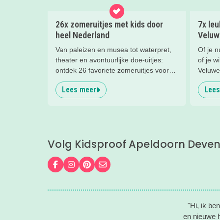
26x zomeruitjes met kids door
7x leu
heel Nederland
Veluw
Van paleizen en musea tot waterpret,
Of je n
theater en avontuurlijke doe-uitjes:
of je w
ontdek 26 favoriete zomeruitjes voor
Veluwe,
gezinnen door heel Nederland.
zoveel 
Lees meer
Lees
Volg Kidsproof Apeldoorn Deven
Volg ons op Facebook
Volg ons op Instagram
Volg ons op Pinterest
Mail ons
"Hi, ik be
en nieuwe h