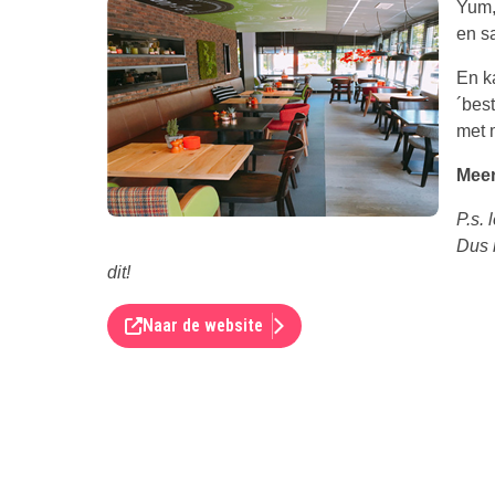
Yum,
en s
En ka
´bes
met 
Meer
P.s. 
Dus 
dit!
Naar de website