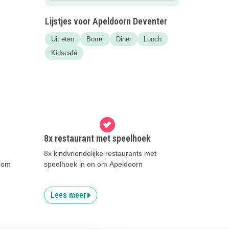
Lijstjes voor Apeldoorn Deventer
Uit eten
Borrel
Diner
Lunch
Kidscafé
8x restaurant met speelhoek
8x kindvriendelijke restaurants met
 om
speelhoek in en om Apeldoorn
Lees meer