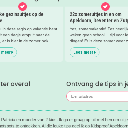
ke gezinsuitjes op de
22x zomeruitjes in en om
e
Apeldoorn, Deventer en Zu
u in deze regio op vakantie bent
Yes, zomervakantie! Zes heerlij
ilt een dagje eropuit naar de
weken geen school… tijd voor l
 er is hier in de zomer ook
dingen! Er is deze zomer weer 
te beleven!
te doen in en om Apeldoorn, De
 meer
Lees meer
Zutphen en de Veluwe. Wij
verzamelden de leukste zomerui
met kinderen voor je.
ter overal
Ontvang de tips in j
n Patricia en moeder van 2 kids. Ik ga er graag op uit met hen om uitje
otspots te ontdekken. Al die leuke tips deel ik op Kidsproof Apeldoor