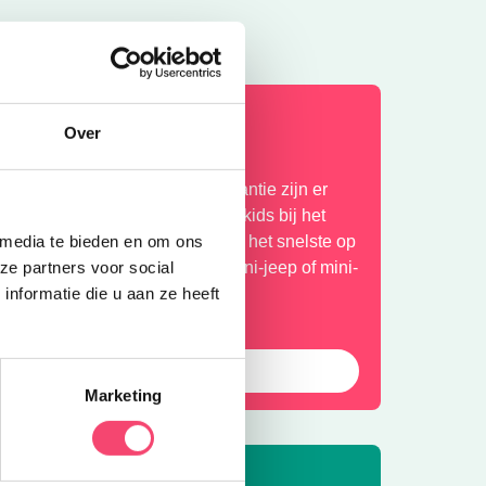
omervakantie bij het NMM
Over
laar voor actie? In de zomervakantie zijn er
xtra veel stoere activiteiten voor kids bij het
ationaal Militair Museum. Wie is het snelste op
 media te bieden en om ons
e stormbaan? Rijd zelf in een mini-jeep of mini-
ze partners voor social
uad en meer!
nformatie die u aan ze heeft
Bekijk het aanbod
Marketing