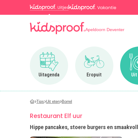
Apeldoorn Deventer
Ga naar Uitagenda
Ga naar Eropuit
Uitagenda
Eropuit
Uit
Tips
Uit eten
Borrel
Restaurant Elf uur
Hippe pancakes, stoere burgers en smaakvolle