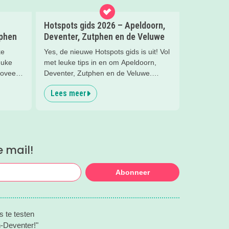
Hotspots gids 2026 – Apeldoorn,
tphen
Deventer, Zutphen en de Veluwe
ke
Yes, de nieuwe Hotspots gids is uit! Vol
euke
met leuke tips in en om Apeldoorn,
zoveel
Deventer, Zutphen en de Veluwe.
venter,
Handig om te bewaren! Welke hotspots
Lees meer
gaan jullie bezoeken?
tjes
e mail!
Abonneer
s te testen
n-Deventer!"