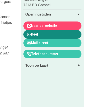
burgers
7213 ED Gorssel
Openingstijden
Corner
frietjes
Naar de website
Deel
Mail direct
ntje!
an kan
Telefoonnummer
Toon op kaart