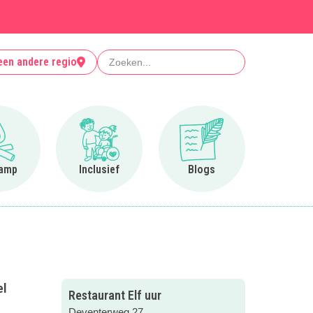
Zoeken
een andere regio
Ga naar Op kamp
Ga naar Inclusief
Ga naar Blogs
amp
Inclusief
Blogs
el
Restaurant Elf uur
Deventerweg 27