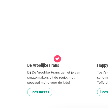
De Vroolijke Frans
Happy
Bij De Vroolijke Frans geniet je van
Tosti's
smaakmakers uit de regio, met
schomme
speciaal menu voor de kids!
Toffe p
Lees meer
Lees