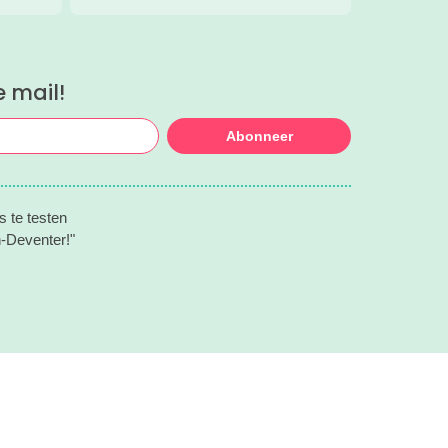
tjes
e mail!
Abonneer
s te testen
n-Deventer!"