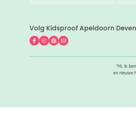
Volg Kidsproof Apeldoorn Deven
Volg ons op Facebook
Volg ons op Instagram
Volg ons op Pinterest
Mail ons
"Hi, ik be
en nieuwe h