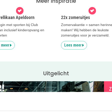
Meer inspiratie
Pellikaan Apeldoorn
22x zomeruitjes
gin met sporten bij Club
Zomervakantie = samen herinne
an inclusief kinderopvang en
maken! Wij hebben de leukste
orten
zomeruitjes voor je verzameld.
 meer
Lees meer
Uitgelicht
Z
K
e