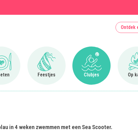
Ontdek 
Ga naar Uit eten
Ga naar Feestjes
Ga naar Clubjes
 eten
Feestjes
Clubjes
Op k
blau in 4 weken zwemmen met een Sea Scooter.