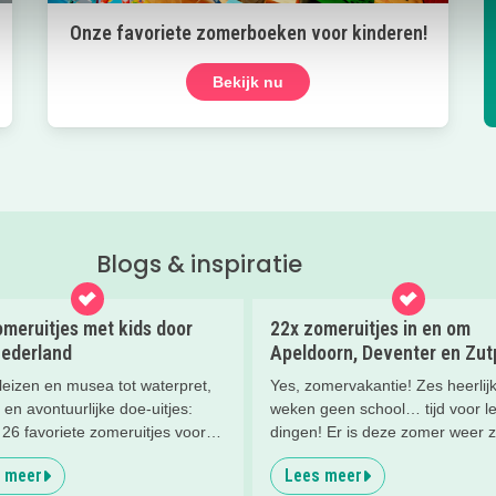
Onze favoriete zomerboeken voor kinderen!
Bekijk nu
Blogs & inspiratie
meruitjes met kids door
22x zomeruitjes in en om
Nederland
Apeldoorn, Deventer en Zu
leizen en musea tot waterpret,
Yes, zomervakantie! Zes heerlij
 en avontuurlijke doe-uitjes:
weken geen school… tijd voor l
26 favoriete zomeruitjes voor
dingen! Er is deze zomer weer 
en door heel Nederland.
te doen in en om Apeldoorn, De
 meer
Lees meer
Zutphen en de Veluwe. Wij