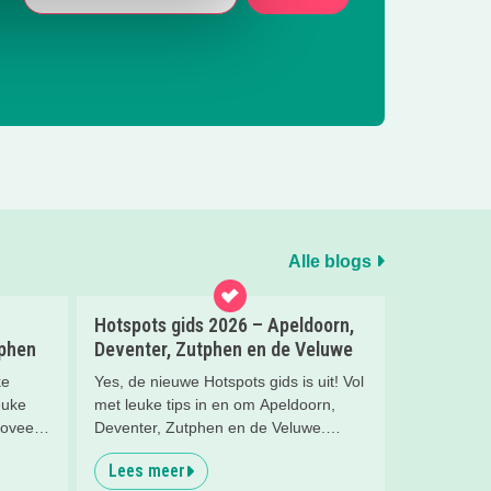
Alle blogs
Hotspots gids 2026 – Apeldoorn,
tphen
Deventer, Zutphen en de Veluwe
ke
Yes, de nieuwe Hotspots gids is uit! Vol
euke
met leuke tips in en om Apeldoorn,
zoveel
Deventer, Zutphen en de Veluwe.
venter,
Handig om te bewaren! Welke hotspots
Lees meer
gaan jullie bezoeken?