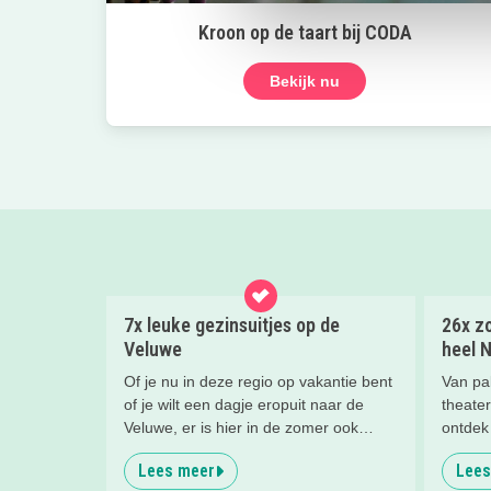
Kroon op de taart bij CODA
Bekijk nu
7x leuke gezinsuitjes op de
26x zo
Veluwe
heel 
Of je nu in deze regio op vakantie bent
Van pa
of je wilt een dagje eropuit naar de
theater
Veluwe, er is hier in de zomer ook
ontdek 
zoveel te beleven!
gezinn
Lees meer
Lees