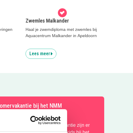
Zwemles Malkander
ringen
Haal je zwemdiploma met zwemles bij
Aquacentrum Malkander in Apeldoorn
Lees meer
omervakantie bij het NMM
laar voor actie? In de zomervakantie zijn er
xtra veel stoere activiteiten voor kids bij het