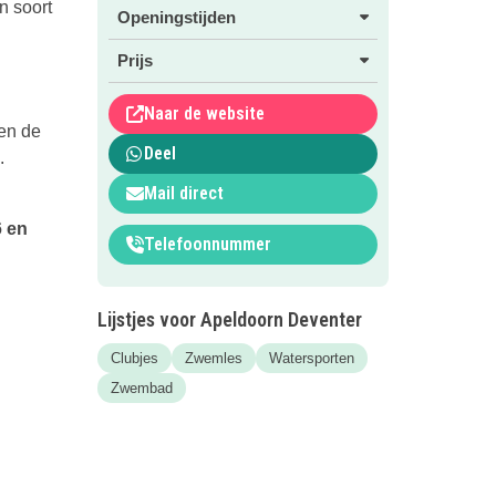
n soort
Openingstijden
Prijs
Naar de website
ten de
Deel
.
Mail direct
6 en
Telefoonnummer
Lijstjes voor Apeldoorn Deventer
Clubjes
Zwemles
Watersporten
Zwembad