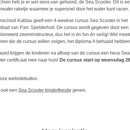
chien heb je er wel eens van gehoord, de Sea Scooter. Dit is ee
rwater raketje waarmee je supersnel door het water kunt racen.
school Kablau geeft een 4-weekse cursus Sea Scooter in het
bad van Parc Spelderholt. De cursus wordt gegeven door een
plomeerd zweminstructeur, dus het is én fun én veilig! Wel moe
eren die de cursus willen volgen, het diploma A behaald hebben
raard krijgen de kinderen na afloop van de cursus een heus Sea
ter certificaat mee naar huis!
De cursus start op woensdag 2
roze websitebutton.
u ook een
Sea Scooter kinderfeestje
geven.