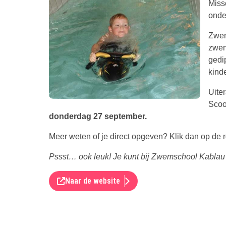
Miss
onde
Zwem
zwem
gedi
kind
Uite
Scoo
donderdag 27 september.
Meer weten of je direct opgeven? Klik dan op de 
Pssst… ook leuk! Je kunt bij Zwemschool Kabla
Naar de website