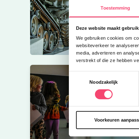
Toestemming
Deze website maakt gebruik
We gebruiken cookies om cont
websiteverkeer te analyseren
media, adverteren en analys
verstrekt of die ze hebben v
Toestemmingsselectie
Noodzakelijk
Voorkeuren aanpas