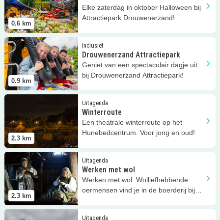
Elke zaterdag in oktober Halloween bij
Attractiepark Drouwenerzand!
0.6
km
Lees meer
Drouwenerzand Attractiepark
Inclusief
Drouwenerzand Attractiepark
Geniet van een spectaculair dagje uit
bij Drouwenerzand Attractiepark!
0.9
km
Lees meer
Winterroute
Uitagenda
Winterroute
Een theatrale winterroute op het
Hunebedcentrum. Voor jong en oud!
2.3
km
Lees meer
Werken met wol
Uitagenda
Werken met wol
Werken met wol. Wolliefhebbende
oermensen vind je in de boerderij bij
2.3
km
het Hunebedcentrum.
Lees meer
Weekend v/d wetenschap
Uitagenda