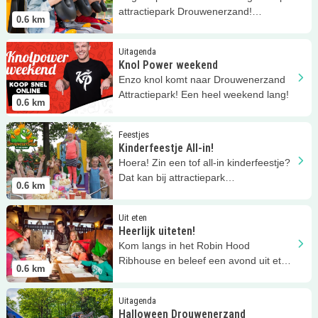
attractiepark Drouwenerzand!
0.6
km
Aanrader!
Lees meer
Knol Power weekend
Uitagenda
Knol Power weekend
Enzo knol komt naar Drouwenerzand
Attractiepark! Een heel weekend lang!
0.6
km
Lees meer
Kinderfeestje All-in!
Feestjes
Kinderfeestje All-in!
Hoera! Zin een tof all-in kinderfeestje?
Dat kan bij attractiepark
0.6
km
Drouwenerzand!
Lees meer
Heerlijk uiteten!
Uit eten
Heerlijk uiteten!
Kom langs in het Robin Hood
Ribhouse en beleef een avond uit eten
0.6
km
in middeleeuwse sferen met
speelhoek!
Lees meer
Halloween Drouwenerzand
Uitagenda
Halloween Drouwenerzand