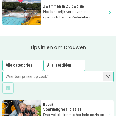
Zwemmen in Zuidwolde
Het is heerlijk vertoeven in
openluchtbad de Waterlelie in
Zuidwolde! Zwemmen, glijden en
spelen!
Tips in en om Drouwen
Wis filters
Lees meer
Voordelig veel plezier!
Eropuit
Voordelig veel plezier!
Dag vol plezier met het hele gezin op