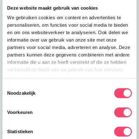
Lees meer
Vilt een ijstijdbeest
Uitagenda
Deze website maakt gebruik van cookies
Vilt een ijstijdbeest
Vilt een ijstijdbeest bij het
We gebruiken cookies om content en advertenties te
Hunebedcentrum
personaliseren, om functies voor social media te bieden
2.3
km
en om ons websiteverkeer te analyseren. Ook delen we
Sluiten
Lees meer
Vertelmiddag Hunbedcentrum
informatie over uw gebruik van onze site met onze
Uitagenda
Vertelmiddag Hunbedcentrum
partners voor social media, adverteren en analyse. Deze
Vertelmiddag over Oek, een kind van
partners kunnen deze gegevens combineren met andere
de hunebedbouwers.
informatie die u aan ze heeft verstrekt of die ze hebben
2.3
km
verzameld op basis van uw gebruik van hun services.
Lees meer
Vaderdag tip!
Uitagenda
Vaderdag tip!
Toestemmingsselectie
Maak kennis met de archeologie van
Noodzakelijk
Drenthe bij het Hunebedcentrum in
2.3
km
Borger.
Lees meer
Stenen zoeken
Voorkeuren
Uitagenda
Stenen zoeken
Herfsttip! Stenen zoeken en stenen
Statistieken
determineren bij Hunebedcentrum
Doe mee en maak kans op één van de 5
2.3
km