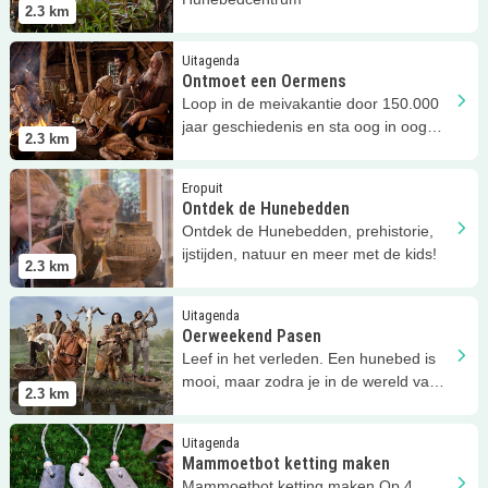
2.3
km
Lees meer
Ontmoet een Oermens
Uitagenda
Ontmoet een Oermens
Loop in de meivakantie door 150.000
jaar geschiedenis en sta oog in oog
2.3
km
met een écht oermens!
Lees meer
Ontdek de Hunebedden
Eropuit
Ontdek de Hunebedden
Ontdek de Hunebedden, prehistorie,
ijstijden, natuur en meer met de kids!
2.3
km
Lees meer
Oerweekend Pasen
Uitagenda
Oerweekend Pasen
Leef in het verleden. Een hunebed is
mooi, maar zodra je in de wereld van
2.3
km
de bouwers treedt...
Lees meer
Mammoetbot ketting maken
Uitagenda
Mammoetbot ketting maken
Mammoetbot ketting maken Op 4