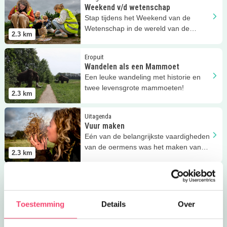
Weekend v/d wetenschap
Stap tijdens het Weekend van de
Wetenschap in de wereld van de
2.3
km
oerprovincie en ontdek de
hunebedden.
Lees meer
Wandelen als een Mammoet
Eropuit
Wandelen als een Mammoet
Een leuke wandeling met historie en
twee levensgrote mammoeten!
2.3
km
Lees meer
Vuur maken
Uitagenda
Vuur maken
Eén van de belangrijkste vaardigheden
van de oermens was het maken van
2.3
km
vuur. Kom je helpen?
Lees meer
VR-experience
Uitagenda
VR-experience
VR-experience | Zie de mammoeten
Toestemming
Details
Over
letterlijk om je heen lopen!
2.3
km