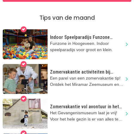
Tips van de maand
Indoor Speelparadijs Funzone
Hoogeveen
Funzone in Hoogeveen. Indoor
speelparadijs voor groot en klein.
Zomervakantie activiteiten bij
Miramar Zeemuseum
Een parel van een zomervakantie tip!
Ontdek het Miramar Zeemuseum en
hun nieuwe tentoonstelling.
Zomervakantie vol avontuur in het
Gevangenismuseum
Het Gevangenismuseum laat je vrij!
Voor het hele gezin is er van alles te
doen en te beleven in de zomer!