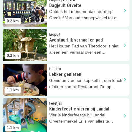
Dagjeuit Orvelte
Ontdek het monumentale oerdorp
Orvelte! Van oude snoepwinkel tot een
0.2
km
fijn stukje natuur voor de kids!
Lees meer
Avontuurlijk verhaal en pad
Eropuit
Avontuurlijk verhaal en pad
Het Houten Pad van Theodoor is niet
alleen een verhaal over een
0.3
km
avontuurlijk varkentje, maar ook een
pad!
Lees meer
Lekker genieten!
Uit eten
Lekker genieten!
Genieten van een kop koffie, een lunch
of diner kan bij Restaurant Zin op
1.1
km
Landal park!
Lees meer
Kinderfeestje vieren bij Landal
Feestjes
Kinderfeestje vieren bij Landal
Vier je kinderfeestje bij Landal
Orveltermarke! Er is van alles te
beleven!
1.1
km