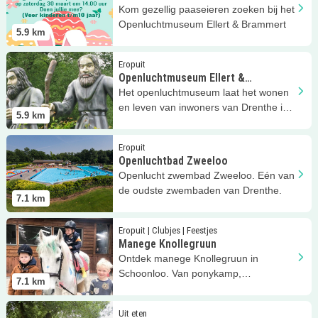
Kom gezellig paaseieren zoeken bij het
Openluchtmuseum Ellert & Brammert
5.9
km
Lees meer
Openluchtmuseum Ellert &amp; Brammert
Eropuit
Openluchtmuseum Ellert &
Brammert
Het openluchtmuseum laat het wonen
en leven van inwoners van Drenthe in
5.9
km
het verleden zien! Tip!
Lees meer
Openluchtbad Zweeloo
Eropuit
Openluchtbad Zweeloo
Openlucht zwembad Zweeloo. Eén van
de oudste zwembaden van Drenthe.
7.1
km
Lees meer
Manege Knollegruun
Eropuit | Clubjes | Feestjes
Manege Knollegruun
Ontdek manege Knollegruun in
Schoonloo. Van ponykamp,
7.1
km
buitenritten, kinderfeestjes, paardrijles
en meer!
Lees meer
Mooj daj d’r bint!
Uit eten