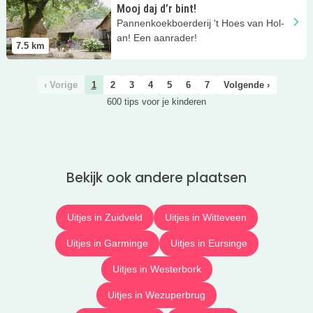
Mooj daj d’r bint!
Pannenkoekboerderij 't Hoes van Hol-
an! Een aanrader!
7.5
km
‹ Vorige
1
2
3
4
5
6
7
Volgende ›
600 tips voor je kinderen
Bekijk ook andere plaatsen
Uitjes in Zuidveld
Uitjes in Witteveen
Uitjes in Garminge
Uitjes in Eursinge
Uitjes in Westerbork
Uitjes in Wezuperbrug