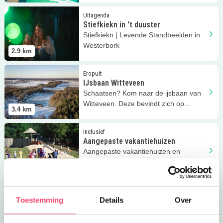
Lees meer
Stiefkiekn in 't duuster
Uitagenda
Stiefkiekn in 't duuster
Stiefkiekn | Levende Standbeelden in
Westerbork
2.9
km
Lees meer
IJsbaan Witteveen
Eropuit
IJsbaan Witteveen
Schaatsen? Kom naar de ijsbaan van
Witteveen. Deze bevindt zich op
3.4
km
sportcomplex De Roskamp.
Lees meer
Aangepaste vakantiehuizen
Inclusief
Aangepaste vakantiehuizen
Aangepaste vakantiehuizen en
groepsaccommodaties op
4
km
Vakantiepark het Timmerholt!
Lees meer
Oudhollandse pannenkoeken
Uit eten
Oudhollandse pannenkoeken
Toestemming
Details
Over
Oudhollandse pannenkoeken bij de
Strohoed in Elp!