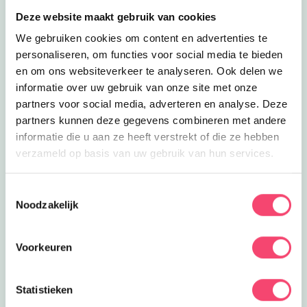
4.1
km
Deze website maakt gebruik van cookies
Lees meer
Paardrijden in Westerbork
Inclusief
We gebruiken cookies om content en advertenties te
Paardrijden in Westerbork
personaliseren, om functies voor social media te bieden
Ruiters met en zonder beperking leren
en om ons websiteverkeer te analyseren. Ook delen we
paardrijden bij de Prinses Margriet
4.3
km
informatie over uw gebruik van onze site met onze
Manege!
partners voor social media, adverteren en analyse. Deze
Sluiten
Lees meer
Outdoor kinderfeestje!
Feestjes
partners kunnen deze gegevens combineren met andere
Outdoor kinderfeestje!
informatie die u aan ze heeft verstrekt of die ze hebben
Actief kinderfeestje vol met avontuur
verzameld op basis van uw gebruik van hun services.
met een flinke dosis spanning en
5.1
km
sensatie? Dat kan op Molecaten!
Lees meer
Molencaten Outdoor Drenthe
Toestemmingsselectie
Eropuit | Feestjes
Noodzakelijk
Molencaten Outdoor Drenthe
Avontuurlijk dagje uit in Drenthe? Kom
dan naar Molencaten outdoor Drenthe
5.1
km
Voorkeuren
vlakbij Emmen.
Doe mee en maak kans op één van de 5
Lees meer
Het Wolvenspoor in Elp
Eropuit
gezinstickets voor Kasteel de Haar!
Het Wolvenspoor in Elp
Statistieken
Wandelroute het Wolvenspoor door het