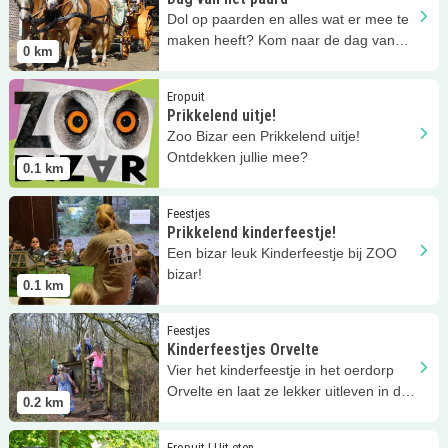
Dol op paarden en alles wat er mee te
maken heeft? Kom naar de dag van
0
km
het paard in Orvelte!
Lees meer
Prikkelend uitje!
Eropuit
Prikkelend uitje!
Zoo Bizar een Prikkelend uitje!
Ontdekken jullie mee?
0.1
km
Lees meer
Prikkelend kinderfeestje!
Feestjes
Prikkelend kinderfeestje!
Een bizar leuk Kinderfeestje bij ZOO
bizar!
0.1
km
Lees meer
Kinderfeestjes Orvelte
Feestjes
Kinderfeestjes Orvelte
Vier het kinderfeestje in het oerdorp
Orvelte en laat ze lekker uitleven in de
0.2
km
historie van dit Dorp!
Lees meer
Dagjeuit Orvelte
Eropuit | Uit eten