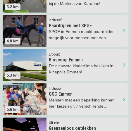
bij de Markies van Karabas!
3.2
km
Lees meer
Paardrijden met SPGE
Inclusief
Paardrijden met SPGE
SPGE in Emmen maakt paardrijden
mogelijk voor mensen met een
4.8
km
verstandelijke of fysieke beperking!
Lees meer
Bioscoop Emmen
Eropuit
Bioscoop Emmen
De nieuwste kinderfilms bekijken in
Kinepolis Emmen!
5.3
km
Lees meer
GSC Emmen
Inclusief
GSC Emmen
Mensen met een beperking kunnen
hier kiezen uit 7 verschillende
5.6
km
sportdisciplines!
Lees meer
Grenzenloos ontdekken
Uit eten
Grenzenloos ontdekken