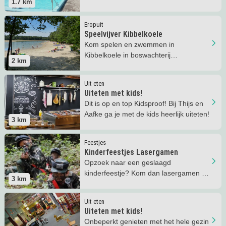
1.7
km
speeltuin en een kiosk.
Lees meer
Speelvijver Kibbelkoele
Eropuit
Speelvijver Kibbelkoele
Kom spelen en zwemmen in
Kibbelkoele in boswachterij
2
km
Sleenerzand.
Lees meer
Uiteten met kids!
Uit eten
Uiteten met kids!
Dit is op en top Kidsproof! Bij Thijs en
Aafke ga je met de kids heerlijk uiteten!
3
km
Lees meer
Kinderfeestjes Lasergamen
Feestjes
Kinderfeestjes Lasergamen
Opzoek naar een geslaagd
kinderfeestje? Kom dan lasergamen bij
3
km
Thijs & Aafke in het bos!
Lees meer
Uiteten met kids!
Uit eten
Uiteten met kids!
Onbeperkt genieten met het hele gezin