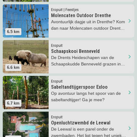
Lees meer
Molencaten Outdoor Drenthe
Eropuit | Feestjes
Molencaten Outdoor Drenthe
Avontuurlijk dagje uit in Drenthe? Kom
dan naar Molencaten outdoor Drenthe
6.5
km
vlakbij Emmen.
Lees meer
Schaapskooi Benneveld
Eropuit
Schaapskooi Benneveld
De Drents Heideschapen van de
Schaapskudde Benneveld grazen in
6.6
km
huisweiden en kleine natuurterreinen.
Lees meer
Sabeltandtijgerspoor Exloo
Eropuit
Sabeltandtijgerspoor Exloo
Op avontuur langs het spoor van de
sabeltandtijger! Ga je mee?
6.7
km
Lees meer
Openluchtzwembd de Leewal
Eropuit
Openluchtzwembd de Leewal
De Leewal is een parel onder de
zwembaden. Het ligt tegen het unieke