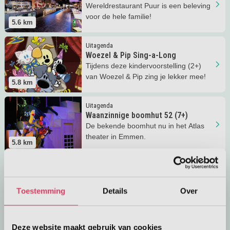
Wereldrestaurant Puur is een beleving
voor de hele familie!
5.6
km
Lees meer
Woezel &amp; Pip Sing-a-Long
Uitagenda
Woezel & Pip Sing-a-Long
Tijdens deze kindervoorstelling (2+)
van Woezel & Pip zing je lekker mee!
5.8
km
Lees meer
Waanzinnige boomhut 52 (7+)
Uitagenda
Waanzinnige boomhut 52 (7+)
De bekende boomhut nu in het Atlas
theater in Emmen.
5.8
km
Lees meer
Minidisco (4+)
Uitagenda
Minidisco (4+)
De musical met alle grote hits van
Toestemming
Details
Over
Minidisco!
5.8
km
Lees meer
Bumba op reis (1+)
Uitagenda
Deze website maakt gebruik van cookies