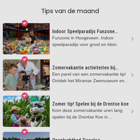
Tips van de maand
Indoor Speelparadijs Funzone
Hoogeveen
Funzone in Hoogeveen. Indoor
speelparadijs voor groot en klein.
Zomervakantie activiteiten bij
Miramar Zeemuseum
Een parel van een zomervakantie tip!
Ontdek het Miramar Zeemuseum en
hun nieuwe tentoonstelling.
Zomer tip! Spelen bij de Drentse koe
Kom deze zomervakantie uren lang
spelen bij de Drentse Koe in
Ruinerwold.