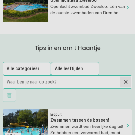
Openluchtbad Zweeloo
Openlucht zwembad Zweeloo. Eén van
de oudste zwembaden van Drenthe.
Tips in en om t Haantje
Wis filters
Lees meer
Zwemmen tussen de bossen!
Eropuit
Zwemmen tussen de bossen!
Zwemmen wordt een heerlijke dag uit!
Ze hebben een verwarmd bad, mooie