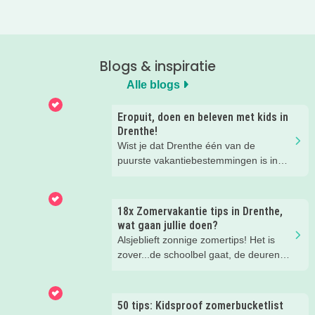
Blogs & inspiratie
Alle blogs
Eropuit, doen en beleven met kids in
Drenthe!
Wist je dat Drenthe één van de
puurste vakantiebestemmingen is in
Nederland? Of je nu actief wilt
genieten van de prachtige natuur of er
een gezellig dagje op uit wilt, met je
18x Zomervakantie tips in Drenthe,
kinderen in Drenthe is van alles te
wat gaan jullie doen?
beleven. Binnen en buiten en voor jong
Alsjeblieft zonnige zomertips! Het is
en oud. Wij verzamelden toffe tips om
zover...de schoolbel gaat, de deuren
tijdens je vakantie in Drenthe te doen
zwaaien open en de kinderen komen
met de kids!
huppelend naar buiten. Zes weken
vakantie, heerlijk! Maar er zullen ook
50 tips: Kidsproof zomerbucketlist
momenten zijn waarop ze zich