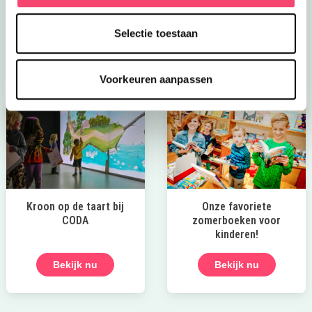
zwemplekken. Of ontdek een van de andere
spannende uitjes deze zomer!
Selectie toestaan
Naar de tips!
Voorkeuren aanpassen
Kroon op de taart bij
Onze favoriete
CODA
zomerboeken voor
kinderen!
Bekijk nu
Bekijk nu