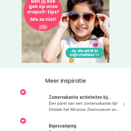
Meer inspiratie
Zomervakantie activiteiten bij
Miramar Zeemuseum
Een parel van een zomervakantie tip!
Ontdek het Miramar Zeemuseum en
hun nieuwe tentoonstelling.
Bajescamping