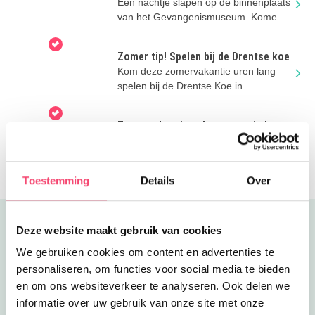
Een nachtje slapen op de binnenplaats
van het Gevangenismuseum. Komen
jullie ook? 8+
Zomer tip! Spelen bij de Drentse koe
Kom deze zomervakantie uren lang
spelen bij de Drentse Koe in
Ruinerwold.
Zomervakantie vol avontuur in het
Gevangenismuseum
Het Gevangenismuseum laat je vrij!
Voor het hele gezin is er van alles te
doen en te beleven in de zomer!
Toestemming
Details
Over
Uitgelicht
Deze website maakt gebruik van cookies
We gebruiken cookies om content en advertenties te
personaliseren, om functies voor social media te bieden
en om ons websiteverkeer te analyseren. Ook delen we
informatie over uw gebruik van onze site met onze