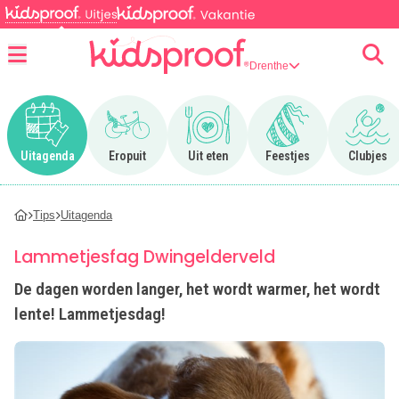
Drenthe
Menu
Ga naar Uitagenda
Ga naar Eropuit
Ga naar Uit eten
Ga naar Feestjes
Ga n
Uitagenda
Eropuit
Uit eten
Feestjes
Clubjes
Tips
Uitagenda
Lammetjesfag Dwingelderveld
De dagen worden langer, het wordt warmer, het wordt
lente! Lammetjesdag!